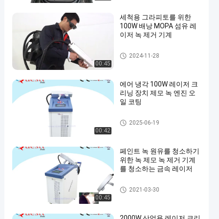
세척용 그라피토를 위한
100W 배낭 MOPA 섬유 레
이저 녹 제거 기계
레이저 녹 제모
2024-11-28
00:45
에어 냉각 100W 레이저 크
리닝 장치 제모 녹 엔진 오
일 코팅
외관 검사 기계
2025-06-19
00:42
페인트 녹 원유를 청소하기
위한 녹 제모 녹 제거 기계
를 청소하는 금속 레이저
외관 검사 기계
2021-03-30
00:45
2000W 산업용 레이저 크리