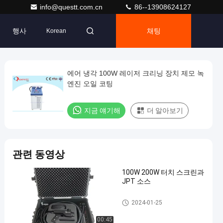
info@questt.com.cn
86--13908624127
행사
채팅
Korean
에어 냉각 100W 레이저 크리닝 장치 제모 녹
엔진 오일 코팅
지금 얘기해
더 알아보기
관련 동영상
100W 200W 터치 스크린과
JPT 소스
외관 검사 기계
2024-01-25
00:45