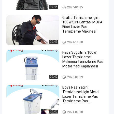
Lazer Temizleme Makinesi
00:45
2024-01-25
Grafiti Temizleme için
100W Sırt Çantası MOPA
Fiber Lazer Pas
Temizleme Makinesi
Lazer Pas Temizleme
00:45
2024-11-28
Hava Soğutma 100W
Lazer Temizleme
Makinesi Temizleme Pas
Motor Yağı Kaplaması
Lazer Temizleme Makinesi
00:42
2025-06-19
Boya Pas Yağını
Temizlemek İçin Metal
Lazer Temizleme Pas
Temizleme Pas
Temizleme Makinesi
Lazer Temizleme Makinesi
00:45
2021-03-30