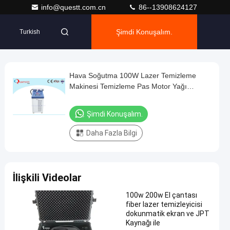
info@questt.com.cn
86--13908624127
Şimdi Konuşalım.
Turkish
Hava Soğutma 100W Lazer Temizleme
Makinesi Temizleme Pas Motor Yağı
Kaplaması
Şimdi Konuşalım.
Daha Fazla Bilgi
İlişkili Videolar
100w 200w El çantası
fiber lazer temizleyicisi
dokunmatik ekran ve JPT
Kaynağı ile