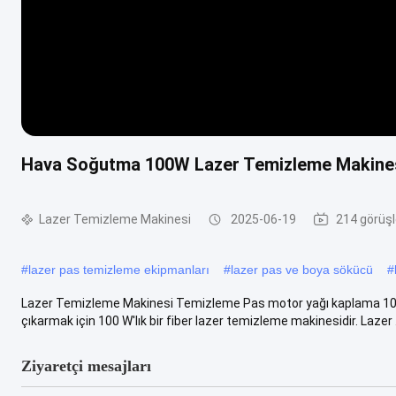
Hava Soğutma 100W Lazer Temizleme Makines
Lazer Temizleme Makinesi
2025-06-19
214 görüşl
#
lazer pas temizleme ekipmanları
#
lazer pas ve boya sökücü
#
Lazer Temizleme Makinesi Temizleme Pas motor yağı kaplama 100W
çıkarmak için 100 W'lık bir fiber lazer temizleme makinesidir. Lazer .
Ziyaretçi mesajları