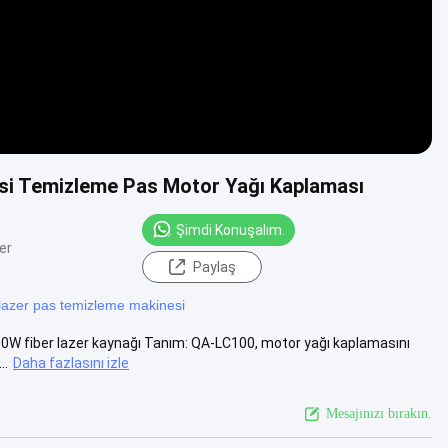
i Temizleme Pas Motor Yağı Kaplaması
Şimdi Konuşalım.
er
Paylaş
lazer pas temizleme makinesi
 fiber lazer kaynağı Tanım: QA-LC100, motor yağı kaplamasını
..
Daha fazlasını izle
Mesajınızı bırakın.