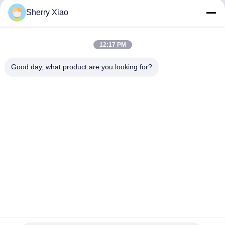
Sherry Xiao
सबसे अच्छी कीमत पाएं
सबसे अच्छी कीमत पाएं
12:17 PM
Good day, what product are you looking for?
Wuhan Questt ASIA Technology Co., Ltd.
info@questt.com.cn
86--13908624127
A7-101, हांगयू बिल्डिंग, वुहान यूनिवर्सिटी साइंस एंड टेक पार्क, ईस्ट लेक
हाई-टेक देव। जोन, वुहान, हुबेई, चीन
चीन अच्छा गुणवत्ता लेजर सफाई मशीन आपूर्तिकर्ता. कॉपीराइट © 2016-2026