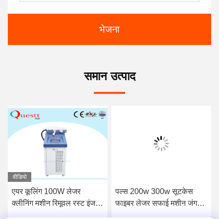
भेजना
समान उत्पाद
वीडियो
एयर कूलिंग 100W लेजर
पल्स 200w 300w सूटकेस
क्लीनिंग मशीन रिमूवल रस्ट इंजन
फाइबर लेजर सफाई मशीन जंग
ऑयल कोटिंग
हटाने की मशीन