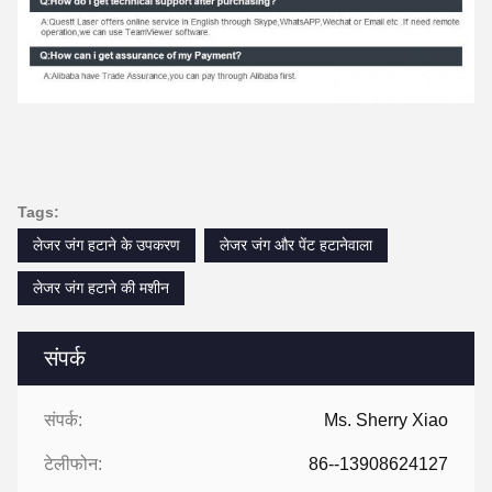
Tags:
लेजर जंग हटाने के उपकरण
लेजर जंग और पेंट हटानेवाला
लेजर जंग हटाने की मशीन
संपर्क
संपर्क:
Ms. Sherry Xiao
टेलीफोन:
86--13908624127