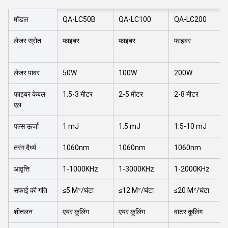
मॉडल
QA-LC50B
QA-LC100
QA-LC200
लेजर स्रोत
फाइबर
फाइबर
फाइबर
लेजर पावर
50W
100W
200W
फाइबर केबल
1.5-3 मीटर
2-5 मीटर
2-8 मीटर
एल
पल्स ऊर्जा
1 mJ
1.5 mJ
1.5-10 mJ
तरंग दैर्ध्य
1060nm
1060nm
1060nm
आवृत्ति
1-1000KHz
1-3000KHz
1-2000KHz
सफाई की गति
≤5 M²/घंटा
≤12 M²/घंटा
≤20 M²/घंटा
शीतलन
एयर कूलिंग
एयर कूलिंग
वाटर कूलिंग