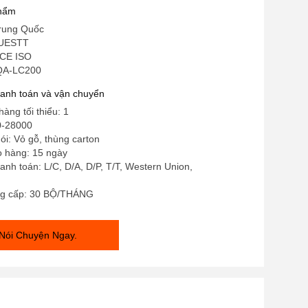
oại bỏ sơn khỏi gỗ 200W
phẩm
rung Quốc
QUESTT
 CE ISO
 QA-LC200
hanh toán và vận chuyển
àng tối thiểu: 1
0-28000
gói: Vỏ gỗ, thùng carton
o hàng: 15 ngày
anh toán: L/C, D/A, D/P, T/T, Western Union,
ng cấp: 30 BỘ/THÁNG
Nói Chuyện Ngay.