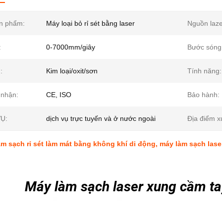
n phẩm:
Máy loại bỏ rỉ sét bằng laser
Nguồn laze
:
0-7000mm/giây
Bước sóng 
:
Kim loại/oxit/sơn
Tính năng:
nhận:
CE, ISO
Bảo hành:
Ụ:
dịch vụ trực tuyến và ở nước ngoài
Địa điểm x
àm sạch rỉ sét làm mát bằng không khí di động, máy làm sạch lase
Máy làm sạch laser xung cầm t