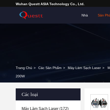
Wuhan Questt ASIA Technology Co., Ltd.
Nhà
Sản Ph
Trang Chủ
>
Các Sản Phẩm
>
Máy Làm Sạch Laser
>
M
200W
Các loại
Máy Làm Sạch Laser
(172)