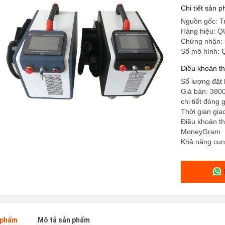
loại và l
Chi tiết sản 
Nguồn gốc: T
Hàng hiệu: 
Chứng nhận:
Số mô hình:
Điều khoản t
Số lượng đặt h
Giá bán: 380
chi tiết đóng 
Thời gian gia
Điều khoản th
MoneyGram
Khả năng cu
n phẩm
Mô tả sản phẩm