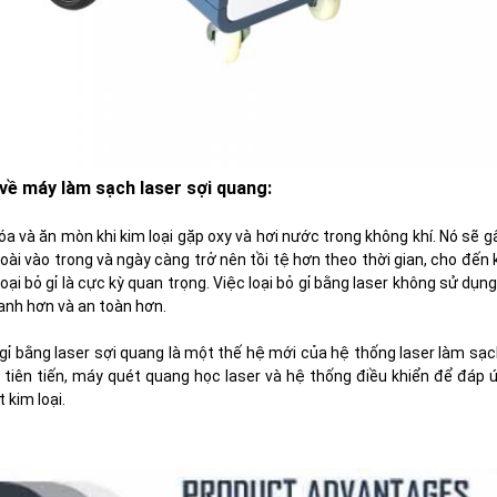
 về máy làm sạch laser sợi quang:
a và ăn mòn khi kim loại gặp oxy và hơi nước trong không khí. Nó sẽ gây
goài vào trong và ngày càng trở nên tồi tệ hơn theo thời gian, cho đến 
 loại bỏ gỉ là cực kỳ quan trọng. Việc loại bỏ gỉ bằng laser không sử d
hanh hơn và an toàn hơn.
 gỉ bằng laser sợi quang là một thế hệ mới của hệ thống laser làm sạ
 tiên tiến, máy quét quang học laser và hệ thống điều khiển để đáp 
 kim loại.