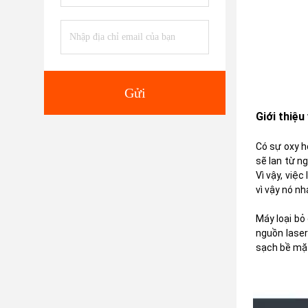
Gửi
Giới thiệu
Có sự oxy hó
sẽ lan từ n
Vì vậy, việc
vì vậy nó n
Máy loại bỏ
nguồn laser
sạch bề mặt