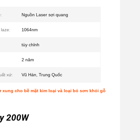
:
Nguồn Laser sợi quang
laze:
1064nm
tùy chỉnh
2 năm
uất xứ:
Vũ Hán, Trung Quốc
r xung cho bề mặt kim loại và loại bỏ sơn khỏi gỗ
ay 200W