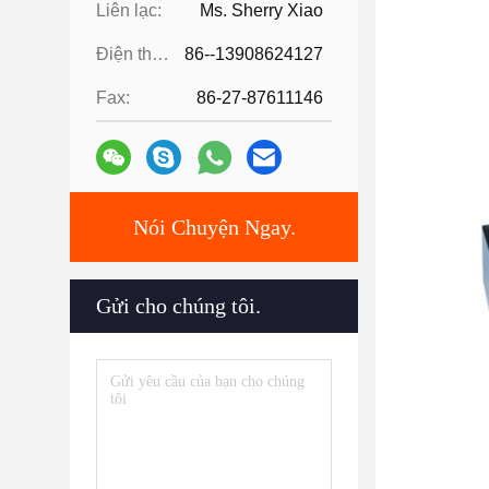
Liên lạc:
Ms. Sherry Xiao
Điện thoại:
86--13908624127
Fax:
86-27-87611146
Nói Chuyện Ngay.
Gửi cho chúng tôi.