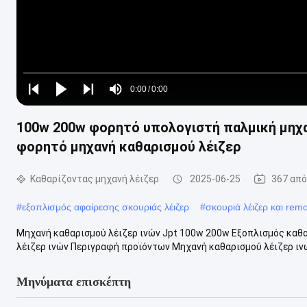
Loaded
:
0%
0:00
/
0:00
Play
Play
Play
Mute
Current
Duration
next
next
100w 200w φορητό υπολογιστή παλμική μηχ
Time
φορητό μηχανή καθαρισμού λέιζερ
Καθαρίζοντας μηχανή λέιζερ
2025-06-25
367 απ
#
εξοπλισμός αφαίρεσης σκουριάς λέιζερ
#
σκουριά λέιζερ και re
​Μηχανή καθαρισμού λέιζερ ινών Jpt 100w 200w Εξοπλισμός καθ
λέιζερ ινών Περιγραφή προϊόντων Μηχανή καθαρισμού λέιζερ ιν
Μηνύματα επισκέπτη