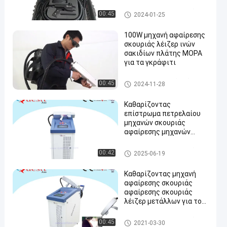
Καθαρίζοντας μηχανή λέιζερ
00:45
2024-01-25
100W μηχανή αφαίρεσης
σκουριάς λέιζερ ινών
σακιδίων πλάτης MOPA
για τα γκράφιτι
en
Αφαίρεση σκουριάς λέιζερ
00:45
2024-11-28
Καθαρίζοντας
επίστρωμα πετρελαίου
μηχανών σκουριάς
αφαίρεσης μηχανών
λέιζερ αερόψυξης 100W
Καθαρίζοντας μηχανή λέιζερ
00:42
2025-06-19
Καθαρίζοντας μηχανή
αφαίρεσης σκουριάς
αφαίρεσης σκουριάς
λέιζερ μετάλλων για το
πετρέλαιο σκουριάς
χρωμάτων
Καθαρίζοντας μηχανή λέιζερ
00:45
2021-03-30