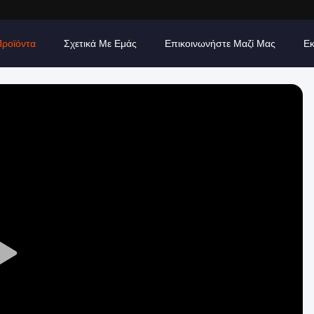
Προϊόντα
Σχετικά Με Εμάς
Επικοινωνήστε Μαζί Μας
Εκ
Play
Video