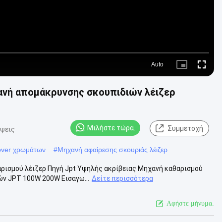
Auto
Picture-
Fullscre
in-
Picture
ανή απομάκρυνσης σκουπιδιών λέιζερ
Μιλήστε τώρα.
Συμμετοχή
όψεις
mover χρωμάτων
#
Μηχανή αφαίρεσης σκουριάς λέιζερ
αρισμού λέιζερ Πηγή Jpt Υψηλής ακρίβειας Μηχανή καθαρισμού
ών JPT 100W 200W Εισαγω...
Δείτε περισσότερα
Αφήστε μήνυμα.