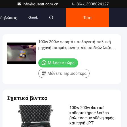
info@questt.com.cn
86--13908624127
δηλώσεις
Τσάτ
Greek
100w 200w φορητό υπολογιστή παλμική
μηχανή απομάκρυνσης σκουπιδιών λέιζερ
φορητό μηχανή καθαρισμού λέιζερ
Μιλήστε τώρα.
Μάθετε Περισσότερα
Σχετικά βίντεο
100w 200w Φυτικό
καθαριστήρας λέιζερ
βαλίτσας με οθόνη αφής
και πηγή JPT