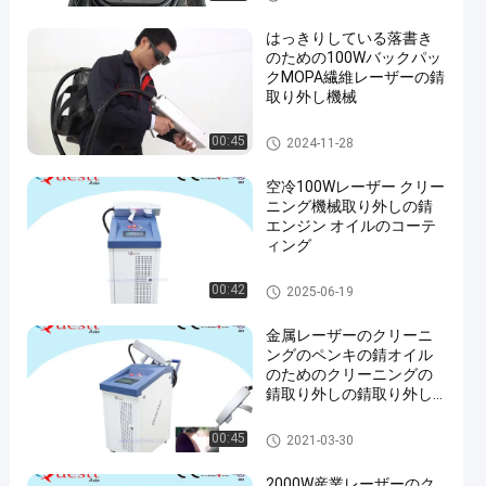
はっきりしている落書き
のための100Wバックパッ
クMOPA繊維レーザーの錆
取り外し機械
レーザーの錆取り外し
00:45
2024-11-28
空冷100Wレーザー クリー
ニング機械取り外しの錆
エンジン オイルのコーテ
ィング
レーザーのクリーニング機械
00:42
2025-06-19
金属レーザーのクリーニ
ングのペンキの錆オイル
のためのクリーニングの
錆取り外しの錆取り外し
機械
レーザーのクリーニング機械
00:45
2021-03-30
2000W産業レーザーのク