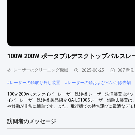
100W 200W ポータブルデスクトップパル
レーザーのクリーニング機械
2025-06-25
367 意見
#
レーザーの錆取り外し装置
#
レーザーの錆およびペンキ除去剤
100w 200w Jptファイバーレーザー洗浄機 レーザー洗浄装置 Jpt
イバーレーザー洗浄機 製品紹介 QA-LC100Sレーザー錆除去
や移動が非常に簡単です。また、飛行機での持ち運びに最適なデモ機です
訪問者のメッセージ