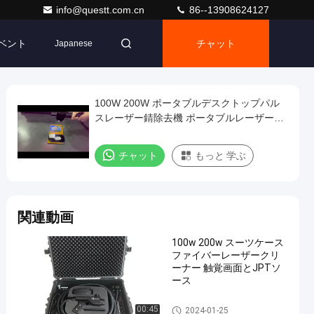
info@questt.com.cn
86--13908624127
ベント
チャット
Japanese
100W 200W ポータブルデスクトップパル
スレーザー錆除去機 ポータブルレーザー洗
浄機
チャット
もっと 学ぶ
関連動画
100w 200w スーツケース
ファイバーレーザークリ
ーナー 触覚画面とJPTソ
ース
レーザーのクリーニング機械
00:45
2024-01-25