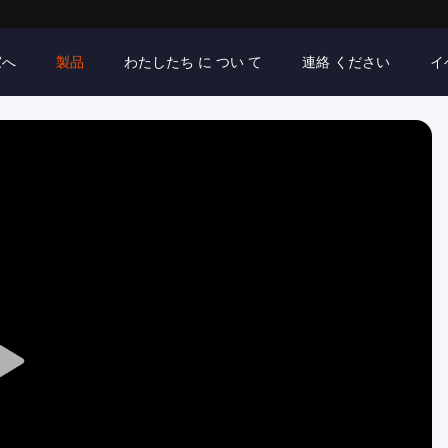
家へ
製品
わたしたち に つい て
連絡 ください
イ
Play
Video