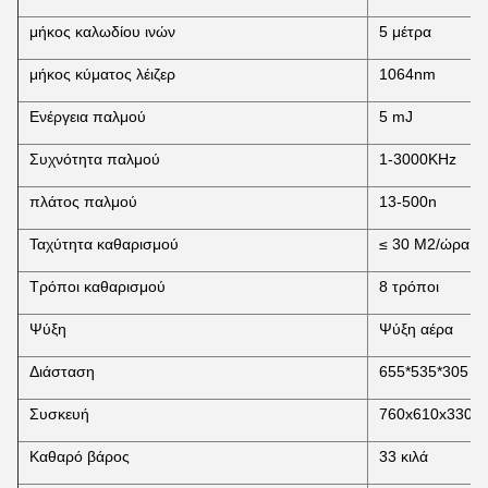
μήκος καλωδίου ινών
5 μέτρα
μήκος κύματος λέιζερ
1064nm
Ενέργεια παλμού
5 mJ
Συχνότητα παλμού
1-3000KHz
πλάτος παλμού
13-500n
Ταχύτητα καθαρισμού
≤ 30 M2/ώρα
Τρόποι καθαρισμού
8 τρόποι
Ψύξη
Ψύξη αέρα
Διάσταση
655*535*305 
Συσκευή
760x610x330 χι
Καθαρό βάρος
33 κιλά