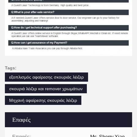
Tags:
εξοπλισμός αφαίρεσης σκουριάς λέιζερ
σκουριά λέιζερ και remover χρωμάτων
Μηχανή αφαίρεσης σκουριάς λέιζερ
Επαφές
Επαφές:
Ms. Sherry Xiao