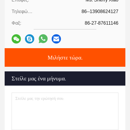
Τηλεφώνημα:
86--13908624127
Φαξ:
86-27-87611146
Μιλήστε τώρα.
Στείλε μας ένα μήνυμα.