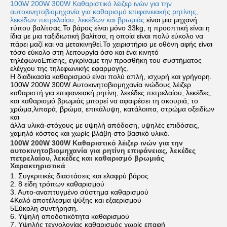
100W 200W 300W Καθαριστικό λέιζερ ινών για την
αυτοκινητοβιομηχανία για καθαρισμό επιφανειακής ρητίνης,
λεκέδων πετρελαίου, λεκέδων και βρωμιάς
είναι μια μηχανή
τύπου βαλίτσας.Το βάρος είναι μόνο 33kg, η προοπτική είναι η
ίδια με μια ταξιδιωτική βαλίτσα, η οποία είναι πολύ εύκολο να
πάρει μαζί και να μετακινηθεί.Το χειριστήριο με οθόνη αφής είναι
τόσο εύκολο στη λειτουργία όσο και ένα κινητό
τηλέφωνοΕπίσης, εγκρίναμε την προσθήκη του συστήματος
ελέγχου της τηλεφωνικής εφαρμογής.
Η διαδικασία καθαρισμού είναι πολύ απλή, ισχυρή και γρήγορη.
100W 200W 300W Αυτοκινητοβιομηχανία ινώδους λέιζερ
καθαριστή για επιφανειακή ρητίνη, λεκέδες πετρελαίου, λεκέδες,
και καθαρισμό βρωμιάς μπορεί να αφαιρέσει τη σκουριά, το
χρώμα,λιπαρά, βρώμα, επικάλυψη, κατάλοιπα, στρώμα οξειδίων
και
άλλα υλικά-στόχους με υψηλή απόδοση, υψηλές επιδόσεις,
χαμηλό κόστος και χωρίς βλάβη στο βασικό υλικό.
100W 200W 300W Καθαριστικό λέιζερ ινών για την
αυτοκινητοβιομηχανία για ρητίνη επιφάνειας, λεκέδες
πετρελαίου, λεκέδες και καθαρισμό βρωμιάς
Χαρακτηριστικά
1. Συγκριτικές διαστάσεις και ελαφρύ βάρος
2. 8 είδη τρόπων καθαρισμού
3. Αυτο-αναπτυγμένο σύστημα καθαρισμού
4Καλό αποτέλεσμα ψύξης και εξαερισμού
5Εύκολη συντήρηση.
6. Υψηλή αποδοτικότητα καθαρισμού
7. Υψηλής τεχνολογίας καθαρισμός χωρίς επαφή