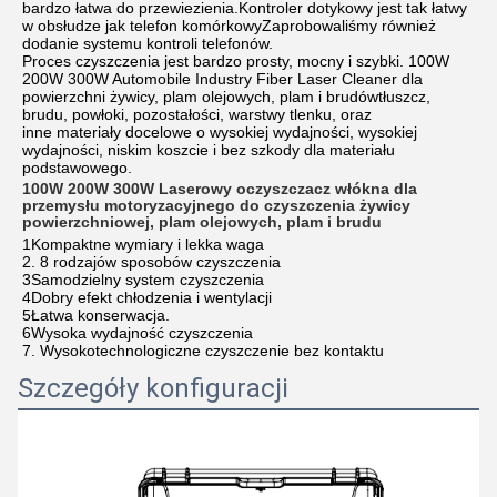
bardzo łatwa do przewiezienia.Kontroler dotykowy jest tak łatwy
w obsłudze jak telefon komórkowyZaprobowaliśmy również
dodanie systemu kontroli telefonów.
Proces czyszczenia jest bardzo prosty, mocny i szybki. 100W
200W 300W Automobile Industry Fiber Laser Cleaner dla
powierzchni żywicy, plam olejowych, plam i brudówtłuszcz,
brudu, powłoki, pozostałości, warstwy tlenku, oraz
inne materiały docelowe o wysokiej wydajności, wysokiej
wydajności, niskim koszcie i bez szkody dla materiału
podstawowego.
100W 200W 300W Laserowy oczyszczacz włókna dla
przemysłu motoryzacyjnego do czyszczenia żywicy
powierzchniowej, plam olejowych, plam i brudu
1Kompaktne wymiary i lekka waga
2. 8 rodzajów sposobów czyszczenia
3Samodzielny system czyszczenia
4Dobry efekt chłodzenia i wentylacji
5Łatwa konserwacja.
6Wysoka wydajność czyszczenia
7. Wysokotechnologiczne czyszczenie bez kontaktu
Szczegóły konfiguracji