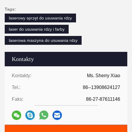
Tags:
laserowy sprzęt do usuwania rdzy
laser do usuwania rdzy i farby
laserowa maszyna do usuwania rdzy
Kontakty
Kontakty:
Ms. Sherry Xiao
Tel.:
86--13908624127
Faks:
86-27-87611146