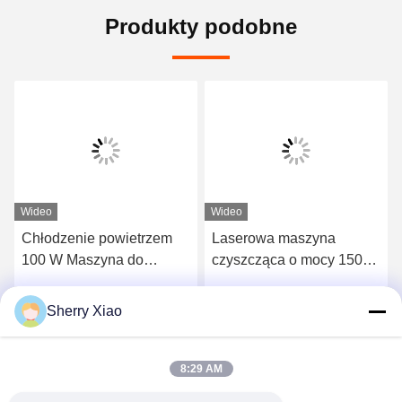
Produkty podobne
Wideo
Wideo
Chłodzenie powietrzem
Laserowa maszyna
100 W Maszyna do
czyszcząca o mocy 1500
czyszczenia laserowego
W 1064 nm do usuwania
Usuwanie rdzy Powłoka
powłok przemysłowych
Sherry Xiao
Rozmawiaj Teraz.
Rozmawiaj Teraz.
olejowa silnika
8:29 AM