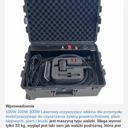
Wprowadzenie
100W 200W 300W Laserowy oczyszczacz włókna dla przemysłu
motoryzacyjnego do czyszczenia żywicy powierzchniowej, plam
olejowych, plam i brudu
jest maszyną typu walizki. Waga wynosi
tylko 33 kg, wygląd jest taki sam jak walizki podróżnej, która jest