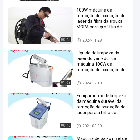
100W máquina da
remoção de oxidação do
laser da fibra da trouxa
MOPA para grafittis de
limpeza
Remoção de oxidação do lase
00:45
2024-11-28
r
Líquido de limpeza do
laser do varredor da
máquina 100W da
remoção de oxidação do
laser da fibra de Hanheld
Remoção de oxidação do lase
01:08
2024-12-13
r
Equipamento de limpeza
da máquina durável da
remoção de oxidação do
laser para a linha de
soldadura da pintura da
oxidação no automóvel
Remoção de oxidação do lase
00:45
2021-03-30
do carro
r
Máquina de baixo nível de