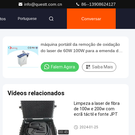
info@questt.com.cn
86--13908624127
tos
Conversar
Portuguese
máquina portátil da remoção de oxidação
do laser de 60W 100W para a emenda da
soldadura do óxido da pintura portátil
Falem Agora.
Saiba Mais
Vídeos relacionados
Limpeza a laser de fibra
de 100w e 200w com
ecrã táctil e fonte JPT
Máquina da limpeza do laser
2024-01-25
00:45