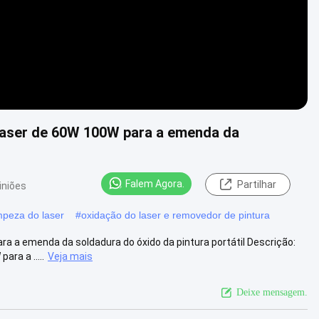
 laser de 60W 100W para a emenda da
Falem Agora.
Partilhar
iniões
mpeza do laser
#
oxidação do laser e removedor de pintura
a a emenda da soldadura do óxido da pintura portátil Descrição:
ra a .....
Veja mais
Deixe mensagem.