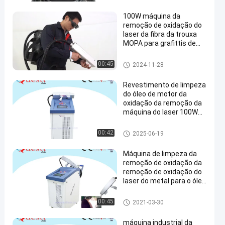
100W máquina da
remoção de oxidação do
laser da fibra da trouxa
MOPA para grafittis de
limpeza
Remoção de oxidação do lase
00:45
2024-11-28
r
Revestimento de limpeza
do óleo de motor da
oxidação da remoção da
máquina do laser 100W
refrigerar de ar
Máquina da limpeza do laser
00:42
2025-06-19
Máquina de limpeza da
remoção de oxidação da
remoção de oxidação do
laser do metal para o óleo
de limpeza da oxidação
da pintura
Máquina da limpeza do laser
00:45
2021-03-30
máquina industrial da