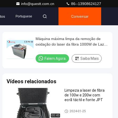
info@questt.com.cn
86--13908624127
tos
Conversar
Portuguese
Máquina máxima limpa da remoção de
oxidação do laser da fibra 1000W de Lazer
CW GW IPG Raycus
Falem Agora.
Saiba Mais
Vídeos relacionados
Limpeza a laser de fibra
de 100w e 200w com
ecrã táctil e fonte JPT
Máquina da limpeza do laser
2024-01-25
00:45