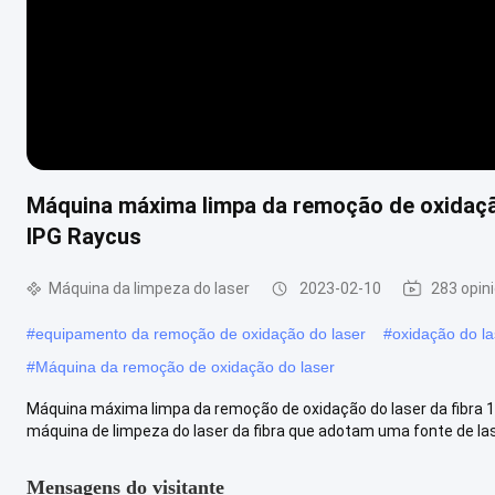
Máquina máxima limpa da remoção de oxidaçã
IPG Raycus
Máquina da limpeza do laser
2023-02-10
283 opin
#
equipamento da remoção de oxidação do laser
#
oxidação do la
#
Máquina da remoção de oxidação do laser
Máquina máxima limpa da remoção de oxidação do laser da fibra
máquina de limpeza do laser da fibra que adotam uma fonte de la
Mensagens do visitante