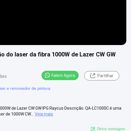
o do laser da fibra 1000W de Lazer CW GW
Falem Agora.
Partilhar
iões
ser e removedor de pintura
 1000W de Lazer CW GW IPG Raycus Descrição: QA-LC1000C é uma
ser de 1000W CW...
Veja mais
Deixe mensagem.