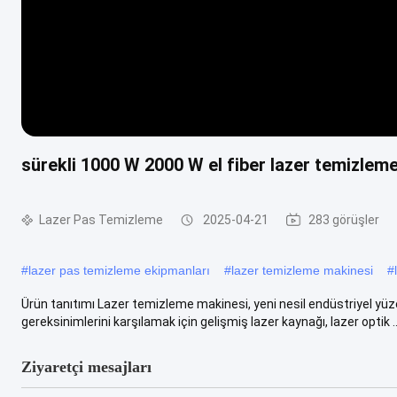
sürekli 1000 W 2000 W el fiber lazer temizlem
Lazer Pas Temizleme
2025-04-21
283 görüşler
#
lazer pas temizleme ekipmanları
#
lazer temizleme makinesi
#
Ürün tanıtımı Lazer temizleme makinesi, yeni nesil endüstriyel yü
gereksinimlerini karşılamak için gelişmiş lazer kaynağı, lazer optik ..
Ziyaretçi mesajları