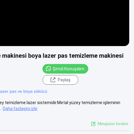
e makinesi boya lazer pas temizleme makinesi
Şimdi Konuşalım.
Paylaş
lazer pas ve boya sökücü
zey temizleme lazer sistemidir.Metal yüzey temizleme işleminin
.
Daha fazlasını izle
Mesajınızı bırakın.