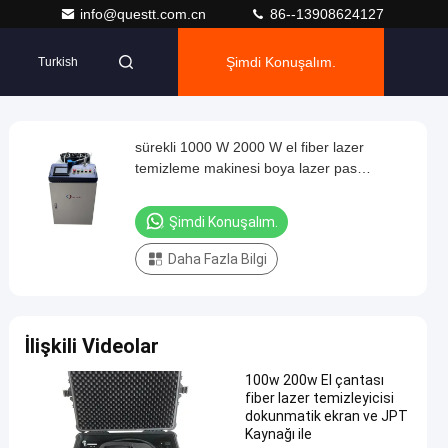
info@questt.com.cn
86--13908624127
Şimdi Konuşalım.
Turkish
sürekli 1000 W 2000 W el fiber lazer
temizleme makinesi boya lazer pas
temizleme makinesi
Şimdi Konuşalım.
Daha Fazla Bilgi
İlişkili Videolar
100w 200w El çantası
fiber lazer temizleyicisi
dokunmatik ekran ve JPT
Kaynağı ile