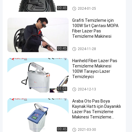
Lazer Temizleme Makinesi
00:45
2024-01-25
Grafiti Temizleme için
100W Sırt Çantası MOPA
Fiber Lazer Pas
Temizleme Makinesi
Lazer Pas Temizleme
00:45
2024-11-28
Hanheld Fiber Lazer Pas
Temizleme Makinesi
100W Tarayıcı Lazer
Temizleyici
Lazer Pas Temizleme
01:08
2024-12-13
Araba Oto Pas Boya
Kaynak Hattı için Dayanıklı
Lazer Pas Temizleme
Makinesi Temizleme
Ekipmanı
Lazer Pas Temizleme
00:45
2021-03-30