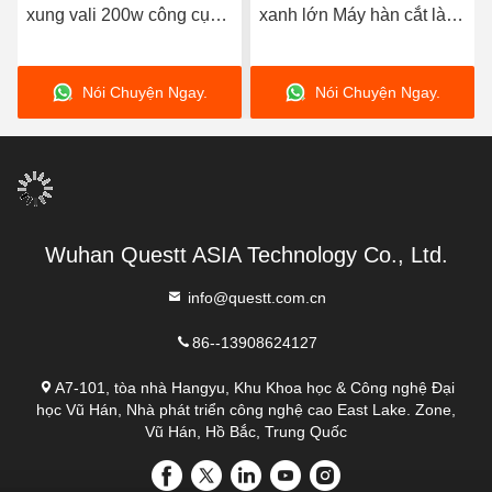
0w công cụ
xanh lớn Máy hàn cắt làm
động cầm tay cô
nh mẽ
sạch bằng laser 3 trong 1
1000W cho đồng
cho nhôm thép không gỉ
được bán nóng
uyện Ngay.
Nói Chuyện Ngay.
Nói Chuyện
Wuhan Questt ASIA Technology Co., Ltd.
info@questt.com.cn
86--13908624127
A7-101, tòa nhà Hangyu, Khu Khoa học & Công nghệ Đại
học Vũ Hán, Nhà phát triển công nghệ cao East Lake. Zone,
Vũ Hán, Hồ Bắc, Trung Quốc