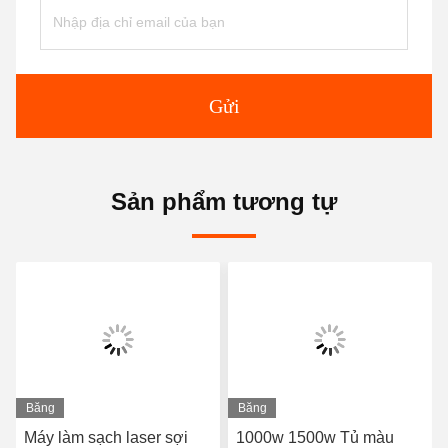
Gửi
Sản phẩm tương tự
Băng
Băng
hình
hình
laser sợi
1000w 1500w Tủ màu
Máy hàn Laser mi