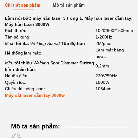
Chi tiết sản phẩm
Mô tả sản phẩm
Làm nổi bật:
máy hàn laser 3 trong 1
,
Máy hàn laser cầm tay
,
Máy hàn laser 3000W
Kích thước:
1020*800*1500mm
Tần số xung:
1-200Hz
Max.
tối đa.
Welding Speed
Tốc độ hàn
:
2M/phút
Làm mát bằng
Hệ thống làm mát:
nước
Min.
tối thiểu
Welding Spot Diameter
Đường
0,2mm
kính điểm hàn
:
Nguồn điện:
220V/50Hz
Quyền lực:
1500W
Chiều dài sóng laser:
1064nm
Máy cắt laser cầm tay 3000w
Mô tả sản phẩm: