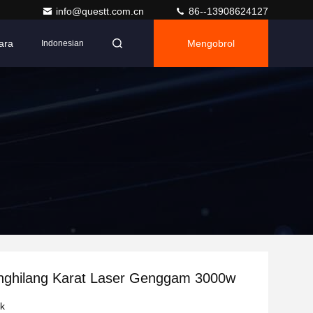
info@questt.com.cn
86--13908624127
ara
Mengobrol
Indonesian
nghilang Karat Laser Genggam 3000w
uk