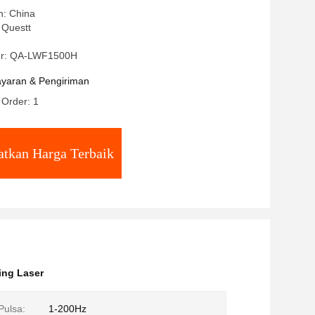
n: China
Questt
r: QA-LWF1500H
yaran & Pengiriman
 Order: 1
tkan Harga Terbaik
ing Laser
Pulsa:
1-200Hz