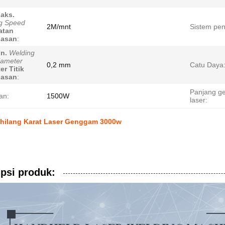
aks.
g Speed
2M/mnt
Sistem pen
atan
lasan
:
n.
Welding
iameter
0,2 mm
Catu Daya
er Titik
lasan
:
Panjang g
an:
1500W
laser:
hilang Karat Laser Genggam 3000w
psi produk: