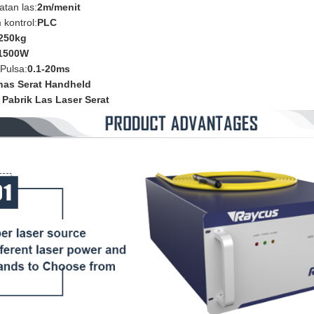
tan las:
2m/menit
 kontrol:
PLC
250kg
1500W
Pulsa:
0.1-20ms
as Serat Handheld
 Pabrik Las Laser Serat