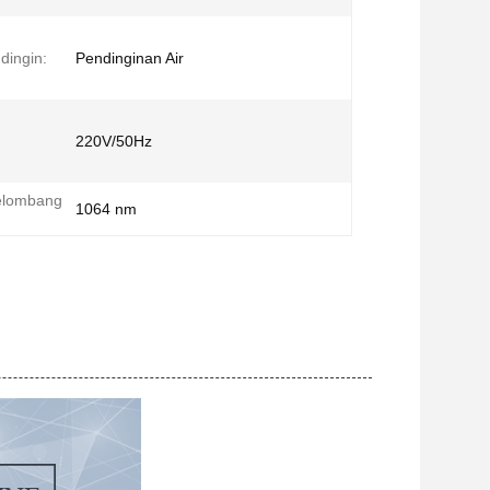
dingin:
Pendinginan Air
:
220V/50Hz
elombang
1064 nm