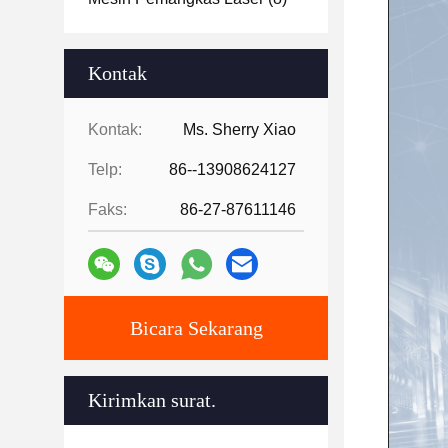
Kontak
Kontak:
Ms. Sherry Xiao
Telp:
86--13908624127
Faks:
86-27-87611146
Bicara Sekarang
Kirimkan surat.