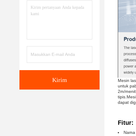
Kirim
Mesin las
untuk pa
2m/menit
tipis.Me
dapat dig
Fitur:
Nama 