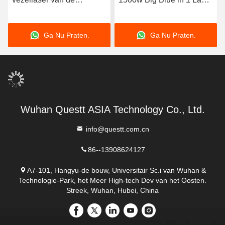
kofferimpuls
die Scherpe
schoonmakend de
Lassenmachine voor
Ga Nu Praten.
Ga Nu Praten.
machine krachtig efficiënt
Roestvrij staalaluminium
hulpmiddel
schoonmaken
Wuhan Questt ASIA Technology Co., Ltd.
info@questt.com.cn
86--13908624127
A7-101, Hangyu-de bouw, Universitair Sc.i van Wuhan &
Technologie-Park, het Meer High-tech Dev van het Oosten.
Streek, Wuhan, Hubei, China