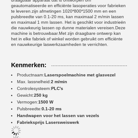
draagbaar apparaat dat is ontworpen om
geautomatiseerde en efficiënte lasoperaties voor fabrieken
te leveren.zijn afmetingen 1020*800*1500 mm en een
pulsbreedte van 0.1-20 ms, kan maximaal 2 m/min lassen
en maximaal 1 mm lassen. Het is geschikt voor industrieën
die nauwkeurig lassen op dunne materialen vereisen.Deze
machine is betrouwbaar.Met zijn draagbare ontwerp kan
het in elke fabriek of winkel worden gebruikt om efficiënte
en nauwkeurige laswerkzaamheden te verrichten.
Kenmerken:
Productnaam:
Laserspoelmachine met glasvezel
Max. lassnelheid:
2 m/min
Controlesysteem:
PLC's
Gewicht:
250 kg
Vermogen:
1500 W
Pulsbreedte:
0.1-20 ms
Handwapen voor het lassen van vezels
Fabrieksprijs Lasersweiswerk