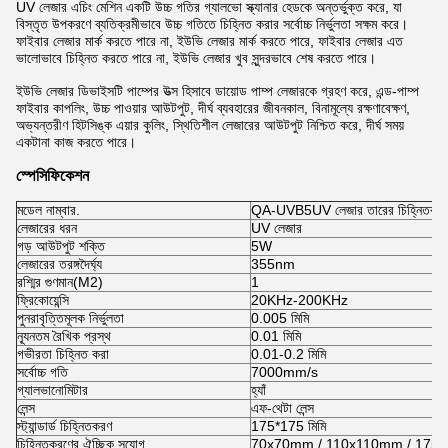
UV লেজার এচিং মেশিন একটি উচ্চ গতির গ্যালভো স্ক্যানার হেডকে অন্তর্ভুক্ত করে, যা
বিস্তৃত উপকরণে ব্যতিক্রমীভাবে উচ্চ গতিতে চিহ্নিত করার সর্বোচ্চ নির্ভুলতা সক্ষম করে।
ফাইবার লেজার মার্ক করতে পারে না, ইউভি লেজার মার্ক করতে পারে, ফাইবার লেজার এত
ভালোভাবে চিহ্নিত করতে পারে না, ইউভি লেজার খুব সুন্দরভাবে শেষ করতে পারে।
ইউভি লেজার ডিভাইসটি পাম্পের উত্স হিসাবে ডায়োড পাম্প লেজারকে গ্রহণ করে, এন্ড-পাম্প
ফাইবার কাপলিং, উচ্চ পাওয়ার আউটপুট, দীর্ঘ ব্যবহারের জীবনকাল, বিনামূল্যে রক্ষণাবেক্ষণ,
অভ্যন্তরীণ হিটসিঙ্ক এয়ার কুলিং, স্থিতিশীল লেজারের আউটপুট নিশ্চিত করে, দীর্ঘ সময়
একটানা কাজ করতে পারে।
স্পেসিফিকেশন
মডেল নাম্বার.
QA-UVB5
UV লেজার তারের চিহ্নিতকরণ
লেজারের ধরন
UV লেজার
গড় আউটপুট শক্তি
5W
লেজারের তরঙ্গদৈর্ঘ্য
355nm
রশ্মির গুণমান(M2)
1
ফ্রিকোয়েন্সি
20KHz-200KHz
পুনরাবৃত্তিমূলক নির্ভুলতা
0.005 মিমি
ন্যূনতম রৈখিক প্রস্থ
0.01 মিমি
গভীরতা চিহ্নিত করা
0.01-0.2 মিমি
সর্বোচ্চ গতি
7000mm/s
গ্যালভানোমিটার
হ্যাঁ
লেন্স
এফ-থেটা লেন্স
স্ট্যান্ডার্ড চিহ্নিতকরণ
175*175 মিমি
চিহ্নিতকরণের ঐচ্ছিক সুযোগ
70x70mm / 110x110mm / 175