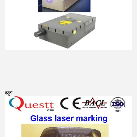
নমুনা