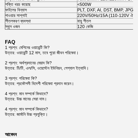
শক্তি খরচ করেছে
<500W
ফাইলের বিন্যাস
PLT, DXF, AI, DST, BMP, JPG, 
পাওয়ার সাপ্লাই
220V/50Hz/15A (110-120V ঐচ্ছি
শীতলকরণ ব্যবস্থা
বায়ু শীতল
স্থূল ওজন
120 কেজি
FAQ
1 প্রশ্ন: মেশিনের ওয়ারেন্টি কি?
উত্তর: ওয়ারেন্টি 12 মাস, তবে পুরো জীবন পরিষেবা।
2 প্রশ্ন: অর্থপ্রদানের মেয়াদ কি?
উত্তর: টি/টি, এল/সি, ওয়েস্টেন ইউনিয়ন, পেপ্যাল ​​ইত্যাদি।
3 প্রশ্ন: পরিষেবা কি?
উত্তর: প্রকৌশলী বিদেশী পরিষেবা প্রদান করেন।
4 প্রশ্ন: মান সম্পর্কে কিভাবে?
উত্তর: উচ্চ মানের সেরা দাম।
4 প্রশ্ন: মান সম্পর্কে কিভাবে?
উত্তর: জার্মানি উচ্চ প্রযুক্তি।
আবেদন