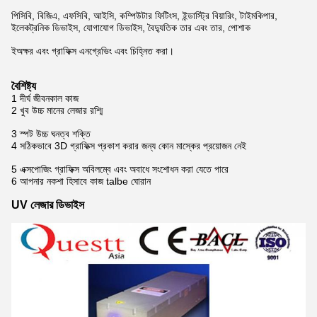
পিসিবি, বিজিএ, এফসিবি, আইসি, কম্পিউটার ফিটিংস, ইন্ডাস্ট্রি বিয়ারিং, টাইমকিপার,
ইলেকট্রনিক ডিভাইস, যোগাযোগ ডিভাইস, বৈদ্যুতিক তার এবং তার, পোশাক
ই
অক্ষর এবং গ্রাফিক্স এনগ্রেভিং এবং চিহ্নিত করা।
বৈশিষ্ট্য
1 দীর্ঘ জীবনকাল কাজ
2 খুব উচ্চ মানের লেজার রশ্মি
3 স্পট উচ্চ ঘনত্ব শক্তি
4 সঠিকভাবে 3D গ্রাফিক্স প্রকাশ করার জন্য কোন মাস্কের প্রয়োজন নেই
5 এক্সপোজিং গ্রাফিক্স অবিলম্বে এবং অবাধে সংশোধন করা যেতে পারে
6 আপনার নকশা হিসাবে কাজ talbe ঘোরান
UV লেজার ডিভাইস