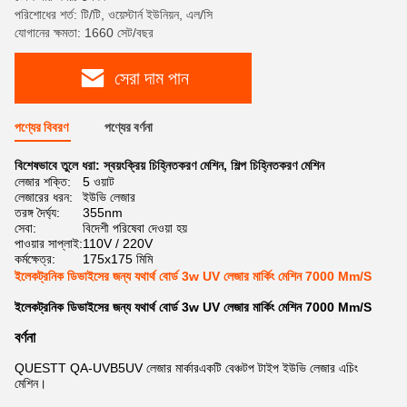
পরিশোধের শর্ত: টি/টি, ওয়েস্টার্ন ইউনিয়ন, এল/সি
যোগানের ক্ষমতা: 1660 সেট/বছর
সেরা দাম পান
পণ্যের বিবরণ
পণ্যের বর্ণনা
বিশেষভাবে তুলে ধরা:
স্বয়ংক্রিয় চিহ্নিতকরণ মেশিন
,
শিল্প চিহ্নিতকরণ মেশিন
লেজার শক্তি:
5 ওয়াট
লেজারের ধরন:
ইউভি লেজার
তরঙ্গ দৈর্ঘ্য:
355nm
সেবা:
বিদেশী পরিষেবা দেওয়া হয়
পাওয়ার সাপ্লাই:
110V / 220V
কর্মক্ষেত্র:
175x175 মিমি
ইলেকট্রনিক ডিভাইসের জন্য যথার্থ বোর্ড 3w UV লেজার মার্কিং মেশিন 7000 Mm/S
ইলেকট্রনিক ডিভাইসের জন্য যথার্থ বোর্ড 3w UV লেজার মার্কিং মেশিন 7000 Mm/S
বর্ণনা
QUESTT QA-UVB5
UV লেজার মার্কার
একটি বেঞ্চটপ টাইপ ইউভি লেজার এচিং
মেশিন।