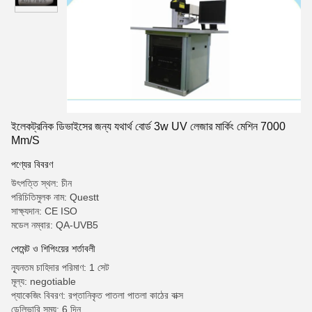
ইলেকট্রনিক ডিভাইসের জন্য যথার্থ বোর্ড 3w UV লেজার মার্কিং মেশিন 7000
Mm/S
পণ্যের বিবরণ
উৎপত্তি স্থল: চীন
পরিচিতিমুলক নাম: Questt
সাক্ষ্যদান: CE ISO
মডেল নম্বার: QA-UVB5
পেমেন্ট ও শিপিংয়ের শর্তাবলী
ন্যূনতম চাহিদার পরিমাণ: 1 সেট
মূল্য: negotiable
প্যাকেজিং বিবরণ: রপ্তানিকৃত পাতলা পাতলা কাঠের বাক্স
ডেলিভারি সময়: 6 দিন