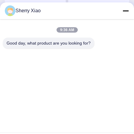
Sherry Xiao
সেরা দাম পান
সেরা দাম পান
9:36 AM
Good day, what product are you looking for?
Wuhan Questt ASIA Technology Co., Ltd.
info@questt.com.cn
86--13908624127
A7-101, Hangyu বিল্ডিং, Wuhan University Sci & Tech Park,
East Lake High-tech Dev. জোন, উহান, হুবেই, চীন
চীন ভালো গুণমান লেজার ক্লিনিং মেশিন সরবরাহকারী। কপিরাইট © 2016-2026