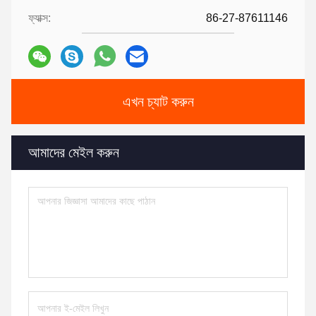
ফ্যাক্স:
86-27-87611146
এখন চ্যাট করুন
আমাদের মেইল করুন