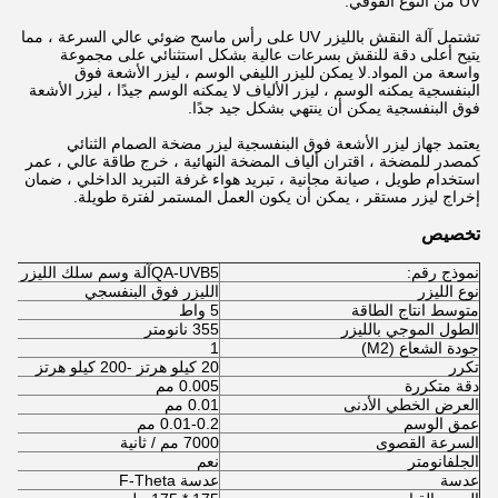
UV من النوع الفوقي.
تشتمل آلة النقش بالليزر UV على رأس ماسح ضوئي عالي السرعة ، مما
يتيح أعلى دقة للنقش بسرعات عالية بشكل استثنائي على مجموعة
واسعة من المواد.لا يمكن لليزر الليفي الوسم ، ليزر الأشعة فوق
البنفسجية يمكنه الوسم ، ليزر الألياف لا يمكنه الوسم جيدًا ، ليزر الأشعة
فوق البنفسجية يمكن أن ينتهي بشكل جيد جدًا.
يعتمد جهاز ليزر الأشعة فوق البنفسجية ليزر مضخة الصمام الثنائي
كمصدر للمضخة ، اقتران ألياف المضخة النهائية ، خرج طاقة عالي ، عمر
استخدام طويل ، صيانة مجانية ، تبريد هواء غرفة التبريد الداخلي ، ضمان
إخراج ليزر مستقر ، يمكن أن يكون العمل المستمر لفترة طويلة.
تخصيص
نموذج رقم:
QA-UVB5
آلة وسم سلك الليزر UV
نوع الليزر
الليزر فوق البنفسجي
متوسط ​​انتاج الطاقة
5 واط
الطول الموجي بالليزر
355 نانومتر
جودة الشعاع (M2)
1
تكرر
20 كيلو هرتز -200 كيلو هرتز
دقة متكررة
0.005 مم
العرض الخطي الأدنى
0.01 مم
عمق الوسم
0.01-0.2 مم
السرعة القصوى
7000 مم / ثانية
الجلفانومتر
نعم
عدسة
عدسة F-Theta