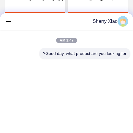
لتغليف المواد الغذائية
احصل على أفضل سعر
احصل على أفضل سعر
Sherry Xiao
3:47 AM
Good day, what product are you looking for?
Wuhan Questt ASIA Technology Co., Ltd.
info@questt.com.cn
86--13908624127
A7-101 ، مبنى Hangyu ، حديقة العلوم والتكنولوجيا بجامعة
ووهان ، East Lake High-tech Dev. المنطقة ، ووهان ، هوبي ،
الصين