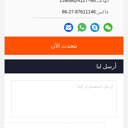
الهاتف:
86--13908624127
فاكس:
86-27-87611146
نتحدث الآن
أرسل لنا