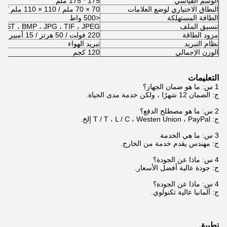
الوسم القياسي
175 * 175 ملم
النطاق الاختياري لوضع العلامات
70 × 70 ملم / 110 × 110 ملم / 175 × 175 ملم / 220 × 220 ملم
الطاقة المستهلكة
<500 واط
تنسيق الملف
، DST ، BMP ، JPG ، TIF ، JPEG
مزود الطاقة
220 فولت / 50 هرتز / 15 أمبير (110-120 فولت اختياري)
نظام التبريد
تبريد الهواء
الوزن الإجمالي
120 كجم
التعليمات
1 س: ما هو ضمان الجهاز؟
ج: الضمان 12 شهرًا ، ولكن خدمة مدى الحياة.
2 س: ما هو مصطلح الدفع؟
ج: T / T ، L / C ، Westen Union ، PayPal إلخ.
3 س: ما هي الخدمة
ج: مهندس يقدم خدمة من الخارج.
4 س: ماذا عن الجودة؟
ج: جودة عالية أفضل الأسعار.
4 س: ماذا عن الجودة؟
ج: ألمانيا عالية تكنولوي.
تطبيق