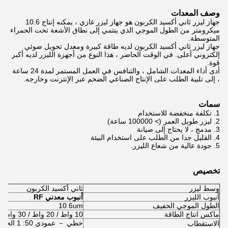
وصف المعدات
جهاز ليزر ثاني أكسيد الكربون هو جهاز ليزر غازي ، يمكنه إنتاج 10.6
ميكرومتر من الطول الموجي الذي ينتمي إلى نطاق الأشعة تحت الحمراء
المتوسطة.
جهاز ليزر ثاني أكسيد الكربون لديه طاقة كبيرة ومعدل تحويل ضوئي
إلكتروني أعلى. في الوقت الحاضر ، هذا النوع من أجهزة الليزر لديه أكبر
قوة.
أدى أداء المعدات الشامل ، والتنافس في العمل المستمر لمدة 24 ساعة
، إلى تلبية الطلب على الإنتاج الصناعي الضخم عبر الإنترنت وخارجه.
سمات
تكلفة منخفضة للاستخدام
ليزر طويل العمر (> 100000 ساعة)
مدمج ، لا يحتاج إلى صيانة
القليل جدا من الطلب على استخدام البيئة
جودة عالية من شعاع الليزر.
تخصيص
وسط ليزر
ثاني أكسيد الكربون
أنبوب الليزر
أنبوب معدني RF
الطول الموجي الخفيف
10.6um
ماكس انتاج الطاقة
10 واط / 20 واط / 30 واط
خطي － عمودي 50: 1 الحد الأدنى للانقراض
الاستقطاب