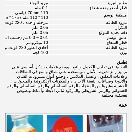
نظام التبريد
تبريد الهواء
قطر أصغر بقعة شعاع
0.1 ملم
70 * 70mm قياسي
منطقة الوسم
110 * 110 ملم / 175 * 175 ملم / 230 * 230 ملم اختياري
مزود الطاقة
مرحلة واحدة ، 220 فولت ، 50/60 هرتز ، 1 كيلو وات
التكرار
0.05 ملم
دقة تحديد الموقع
0.05 ملم
عمق الوسم
0.01 ~ 0.3 مم (حسب المادة)
قطر الشعاع
10 ميكرومتر
مزود الطاقة
أحادي الطور 220 فولت تيار متردد 500 فولت أمبير 50/60 هرتز
وزن
100 كجم
تطبيق
التطبيق في تغليف الكحول والتبغ ، ووضع علامات بشكل أساسي على
ترميز رمز شريط الأمان ، ويستخدم على نطاق واسع في البطاقات ،
وعلامات التعليق ، وغسيل الملابس ، وجميع أنواع مشروبات الشاي ،
والأدوية وصناعات التعبئة الأخرى ، والمكونات الإلكترونية والمنحوتات
الخشبية وغيرها من المنتجات الرقم التسلسلي والرقم التسلسلي والرقم
العشوائي والرمز الشريطي والباركود ثنائي الأبعاد وأنماط ونصوص
تعسفية مختلفة.
عينة