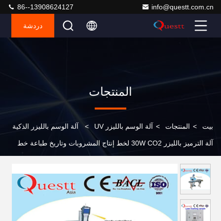
86--13908624127
info@questt.com.cn
دردشة
المنتجات
بيت
>
المنتجات
>
آلة الوسم بالليزر UV
>
آلة الوسم بالليزر الذكية
آلة الترميز بالليزر 30W CO2 لخط إنتاج المشروبات وتاريخ طباعة خط
الحزمة