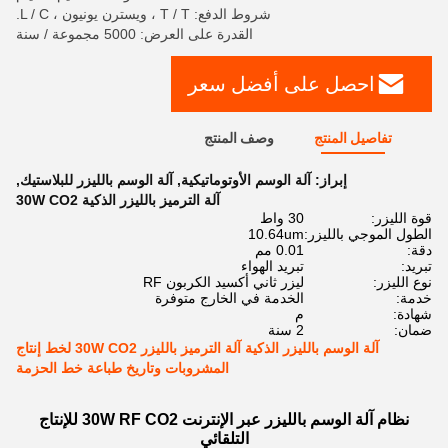
شروط الدفع: T / T ، ويسترن يونيون ، L / C.
القدرة على العرض: 5000 مجموعة / سنة
احصل على أفضل سعر
تفاصيل المنتج
وصف المنتج
إبراز:
آلة الوسم الأوتوماتيكية
,
آلة الوسم بالليزر للبلاستيك
,
آلة الترميز بالليزر الذكية 30W CO2
قوة الليزر:
30 واط
الطول الموجي بالليزر:
10.64um
دقة:
0.01 مم
تبريد:
تبريد الهواء
نوع الليزر:
ليزر ثاني أكسيد الكربون RF
خدمة:
الخدمة في الخارج متوفرة
شهادة:
م
ضمان:
2 سنة
آلة الوسم بالليزر الذكية آلة الترميز بالليزر 30W CO2 لخط إنتاج
المشروبات وتاريخ طباعة خط الحزمة
نظام آلة الوسم بالليزر عبر الإنترنت 30W RF CO2 للإنتاج
التلقائي