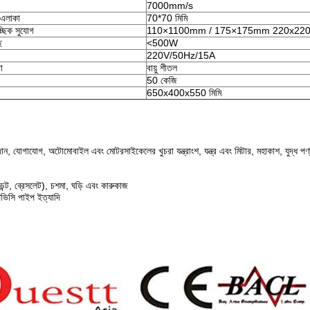
7000mm/s
িত এলাকা
70*70 মিমি
্ছিক সুযোগ
110×1100mm / 175×175mm 220x2
ে
<500W
220V/50Hz/15A
া
বায়ু শীতল
50 কেজি
650x400x550 মিমি
ন, যোগাযোগ, অটোমোবাইল এবং মোটরসাইকেলের খুচরা যন্ত্রাংশ, যন্ত্র এবং মিটার, মহাকাশ, যুদ্ধ পণ্য, হা
ন্ট, ব্রেসলেট), চশমা, ঘড়ি এবং কারুকাজ
িভিসি পাইপ ইত্যাদি