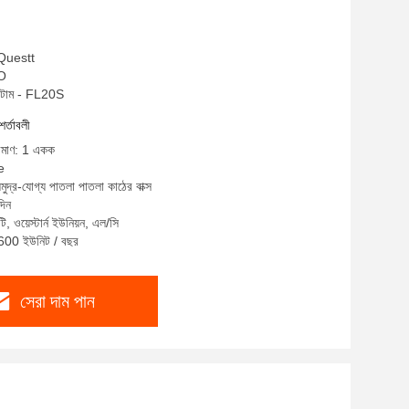
 Questt
SO
ান্টাম - FL20S
শর্তাবলী
রিমাণ: 1 একক
e
মুদ্র-যোগ্য পাতলা পাতলা কাঠের বাক্স
দিন
ি, ওয়েস্টার্ন ইউনিয়ন, এল/সি
3600 ইউনিট / বছর
সেরা দাম পান