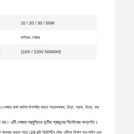
10 / 20 / 30 / 50W
ফাইবার লেজার
ই:
110V / 220V 50/60HZ
িন।লেজার মার্ক অটোম উপলব্ধি করতে পারেন
অক্ষর, চিহ্ন, গ্রাফ, চিত্র, বার
 হয়। এটি লেজার প্রযুক্তির তৃতীয় প্রজন্মের সিস্টেমের অন্তর্গত।
্ট ব্যবহার করতে পারে।24-ঘন্টা বিরতিহীন দৌড় এটিকে বিশাল অন-লাইন এবং