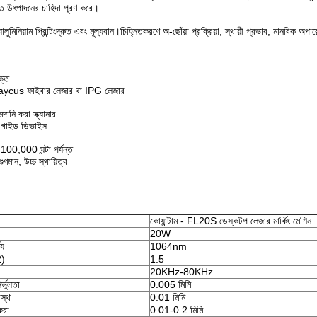
িত উৎপাদনের চাহিদা পূরণ করে।
মিনিয়াম প্রিন্টিং
দ্রুত এবং মূল্যবান।চিহ্নিতকরণে অ-ছোঁয়া প্রক্রিয়া, স্থায়ী প্রভাব, মানবিক অ
ক্ত
Raycus ফাইবার লেজার বা IPG লেজার
ানি করা স্ক্যানার
 গাইড ডিভাইস
 100,000 ঘন্টা পর্যন্ত
ণমান, উচ্চ স্থায়িত্ব
কোয়ান্টাম - FL20S ডেস্কটপ লেজার মার্কিং মেশিন
20W
্য
1064nm
2)
1.5
20KHz-80KHz
র্ভুলতা
0.005 মিমি
রস্থ
0.01 মিমি
করা
0.01-0.2 মিমি