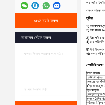
অফ-লাইন শিল্পায়
এসএস আয়রন অ্যালু
সুবিধা
এখন চ্যাট করুন
1) রক্ষণাবেক্ষণ-মু
2) উচ্চ মানের 
আমাদের মেইল করুন
3) উচ্চ গতির আমদ
4) রেড পজিশনিং
5) দীর্ঘ জীবনকাল
৬)
চমৎকার মরীচি গু
স্পেসিফিকেশন
মডেল নাম্বার.
আউটপুট শক্তি
লেজারের তরঙ্গদৈর্ঘ
রশ্মির গুণমান(M
ফ্রিকোয়েন্সি
পুনরাবৃত্তিমূলক নি
ন্যূনতম রৈখিক প্
গভীরতা চিহ্নিত 