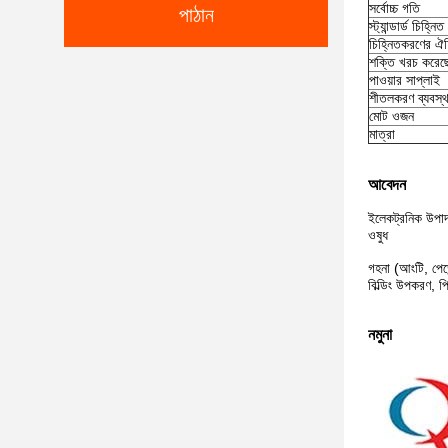
সর্বোচ্চ গতি
পাঠান
স্ট্যান্ডার্ড চিহ্ন
চিহ্নিতকরণের ঐচ
শক্তি খরচ করেছ
পাওয়ার সাপ্লাই
শীতলকরণ ব্যবস্থ
মোট ওজন
মাত্রা
আবেদন
ইলেকট্রনিক উপাদা
ওষুধ
গহনা (আংটি, পেডে
বিল্ডিং উপকরণ, প
নমুনা