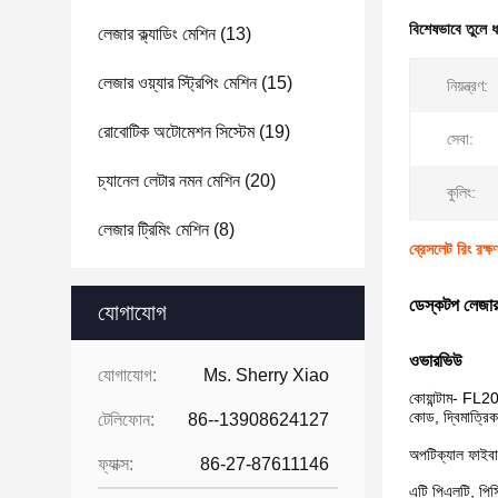
বিশেষভাবে তুলে 
লেজার ক্ল্যাডিং মেশিন
(13)
লেজার ওয়্যার স্ট্রিপিং মেশিন
(15)
নিয়ন্ত্রণ:
রোবোটিক অটোমেশন সিস্টেম
(19)
সেবা:
চ্যানেল লেটার নমন মেশিন
(20)
কুলিং:
লেজার ট্রিমিং মেশিন
(8)
ব্রেসলেট রিং রক্ষ
ডেস্কটপ লেজার ম
যোগাযোগ
ওভারভিউ
যোগাযোগ:
Ms. Sherry Xiao
কোয়ান্টাম- FL2
কোড, দ্বিমাত্রিক
টেলিফোন:
86--13908624127
অপটিক্যাল ফাইবার
ফ্যাক্স:
86-27-87611146
এটি পিএলটি, পিস