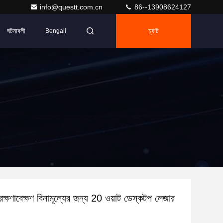
info@questt.com.cn
86--13908624127
ঘটনাবলী
চ্যাট
Bengali
রক্ষণাবেক্ষণ বিনামূল্যের জন্য 20 ওয়াট ডেস্কটপ লেজার