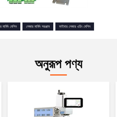
 মার্কিং মেশিন
লেজার মার্কিং সরঞ্জাম
ফাইবার লেজার এচিং মেশিন
অনুরূপ পণ্য