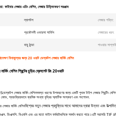
ধরা:
ফাইবার লেজার এচিং মেশিন
,
লেজার চিহ্নিতকরণ সরঞ্জাম
ল্যাপটপ
লেজার শক্তি:
প্রকৌশলী ওভারসা সার্ভিস
লেজারের ধরন:
বায়ু ঠান্ডা
পাওয়ার সাপ্লা
ণাবেক্ষণ বিনামূল্যের জন্য 20 ওয়াট ডেস্কটপ লেজার মার্কিং মেশিন
ার্কিং মেশিন প্রিন্টের চুড়ির ব্রেসলেট রিং 20ওয়াট
0S
ডেস্কটপ লেজার মার্কিং মেশিন
সমস্ত ধরণের উপকরণের জন্য একটি পৃথক টাইপ লেজার প্রিন্টিং মেশ
 কোড, স্বয়ংক্রিয়ভাবে ক্রমিক সংখ্যা বৃদ্ধির অ্যাটিক সংস্করণ এবং সংশোধন
.
বিশ্বের নতুন লেজার প্রযুক্তির সাথে আমাদের দ্বারা উন্নত এবং উত্পাদিত
 লেজার মার্কিং মেশিন
িএক্স, ডিএক্সপি, বিএমপি এবং এর মতো ফাইল ফর্ম্যাটগুলিকে সমর্থন করতে পারে।এটি সরাসরি TIF ফন