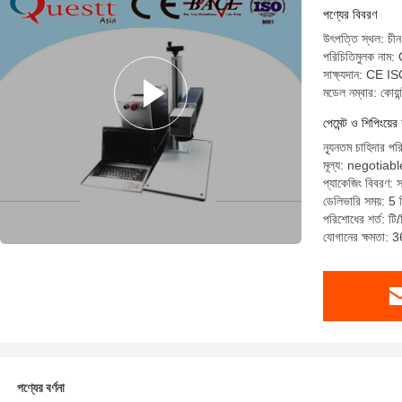
পণ্যের বিবরণ
উৎপত্তি স্থল: চীন
পরিচিতিমুলক নাম:
সাক্ষ্যদান: CE I
মডেল নম্বার: কোয়
পেমেন্ট ও শিপিংয়ের 
ন্যূনতম চাহিদার প
মূল্য: negotiabl
প্যাকেজিং বিবরণ: স
ডেলিভারি সময়: 5 
পরিশোধের শর্ত: টি/ট
যোগানের ক্ষমতা: 
পণ্যের বর্ণনা