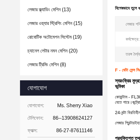
বিশেষভাবে তুলে 
লেজার ক্ল্যাডিং মেশিন
(13)
লেজার ওয়্যার স্ট্রিপিং মেশিন
(15)
লেজার শক
রোবোটিক অটোমেশন সিস্টেম
(19)
কর্মক্ষেত্র:
চ্যানেল লেটার নমন মেশিন
(20)
তরঙ্গ দৈর্ঘ্
লেজার ট্রিমিং মেশিন
(8)
F - থেটা লেন্স স
স্বয়ংক্রিয় ম
ভূমিকা
যোগাযোগ
কোয়ান্টাম - FL
যেতে পারে।কন্ট্র
যোগাযোগ:
Ms. Sherry Xiao
24-ঘন্টা বিরতিহ
টেলিফোন:
86--13908624127
লেজার প্রিন্টার
ইহা
ফ্যাক্স:
86-27-87611146
প্রযুক্তিগত তথ