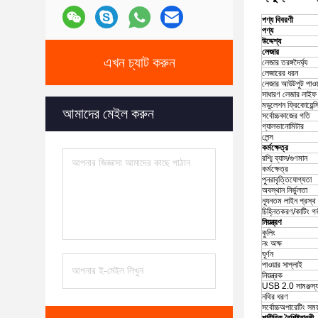
পণ্য বিবরণী
পণ্য
উদ্দেশ্য
লেজার
এখন চ্যাট করুন
লেজার তরঙ্গদৈর্ঘ্য
লেজারের ধরন
লেজার আউটপুট পাওয
সাধারণ লেজার লাইফ স
মডুলেশন ফ্রিকোয়েন্স
আমাদের মেইল করুন
সর্বোচ্চকাজের গতি
গ্যালভানোমিটার
লেন্স
কর্মক্ষেত্র
রশ্মি ব্যাস/গুণমান
কর্মক্ষেত্র
পুনরাবৃত্তিযোগ্যতা
অবস্থান নির্ভুলতা
ন্যূনতম লাইন প্রস্থ
চিহ্নিতকরণ/কাটিং গ
নিয়ন্ত্রণ
কুলিং
নং অক্ষ
ঘূর্ণন
পাওয়ার সাপ্লাই
নিয়ন্ত্রক
USB 2.0 সামঞ্জস্যপ
নথির ধরণ
সর্বোচ্চঅপারেটিং সময