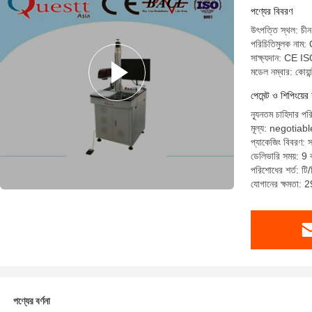
পণ্যের বিবরণ
উৎপত্তি স্থল: চীন
পরিচিতিমুলক নাম:
সাক্ষ্যদান: CE
মডেল নম্বার: কোয়
পেমেন্ট ও শিপিংয়ের 
ন্যূনতম চাহিদার পর
মূল্য: negotiabl
প্যাকেজিং বিবরণ: 
ডেলিভারি সময়: 9 ক
পরিশোধের শর্ত: টি/ট
যোগানের ক্ষমতা: 
পণ্যের বর্ণনা