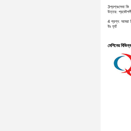
3
প্রশ্নঃ
সেবা কি
উত্তর: প্রকৌশলী
4 প্রশ্ন: আমরা 
উঃ হ্যাঁ
মেশিনের বিভিন্