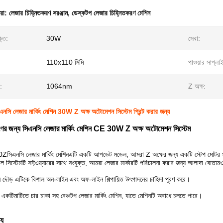
ধরা:
লেজার চিহ্নিতকরণ সরঞ্জাম
,
ডেস্কটপ লেজার চিহ্নিতকরণ মেশিন
্তি:
30W
সেবা:
110x110 মিমি
পাওয়ার সাপ্লা
য:
1064nm
Z অক্ষ:
িএনসি লেজার মার্কিং মেশিন 30W Z অক্ষ অটোমেশন সিস্টেম প্রিন্ট করার জন্য
ুদ্রণের জন্য সিএনসি লেজার মার্কিং মেশিন CE 30W Z অক্ষ অটোমেশন সিস্টেম
30Z
সিএনসি লেজার মার্কিং মেশিন
এটি একটি আপডেট মডেল, আমরা Z অক্ষের জন্য একটি স্টেপ মোটর সজ্জি
োল সিস্টেমটি সফ্টওয়্যারের সাথে সংযুক্ত, আমরা লেজার মার্কারটি পরিচালনা করার জন্য আলাদা বোতা
ীন দৌড় এটিকে বিশাল অন-লাইন এবং অফ-লাইন শিল্পায়িত উৎপাদনের চাহিদা পূরণ করে।
 একটি
মাটিতে চার চাকা সহ বেঞ্চটপ লেজার মার্কিং মেশিন, যাতে মেশিনটি অবাধে চলতে পারে।
্য