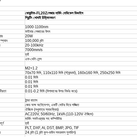
কোয়ান্টাম-FL20Z
লেজার মার্কিং মেডিকেল ডিভাইস
প্রিন্টিং খোদাই চিহ্নিতকরণ
1000-1100nm
ফাইবার লেজারের উৎস
়ার
20W
্প্যান
100,000 ঘন্টা
ি
20-100kHz
7000mm/s
হ্যাঁ
এফ-থেটা লেন্স
M2<1.2
70x70 মিমি, 110x110 মিমি (স্ট্যান্ডার্ড), 160x160 মিমি, 250x250 মিমি
0.01 মিমি
0.01 মিমি
0.01 মিমি
ভীরতা
0.01-0.2 মিমি (উপাদানের উপর নির্ভর করে)
ঠান্ডা বাতাস
জেড অক্ষ অটোমেশন, একটি মোটর দিয়ে সজ্জিত
ঐচ্ছিক (শুধুমাত্র স্বয়ংক্রিয়)
AC220V, 50/60Hz, 1kVA (110-120V ঐচ্ছিক)
মার্কিং সফটওয়্যার সহ কম্পিউটার
ূর্ণ
হ্যাঁ
PLT, DXF, AI, DST, BMP, JPG, TIF
়
24 ঘন্টা (1 ঘন্টা কুল-ডাউন সময়কাল সুপারিশ)