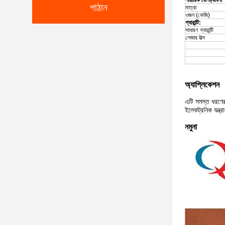
শারীরিক বৈশিষ্ট্যাবলী
পাঠান
মাত্রা
ওজন (কেজি)
গ্যারান্টি:
সাধারণ গ্যারান্টি
লেজার উত্স
অ্যাপ্লিকেশন
এটি সমস্ত ধরণের 
ইলেকট্রনিক যন্ত্
নমুনা