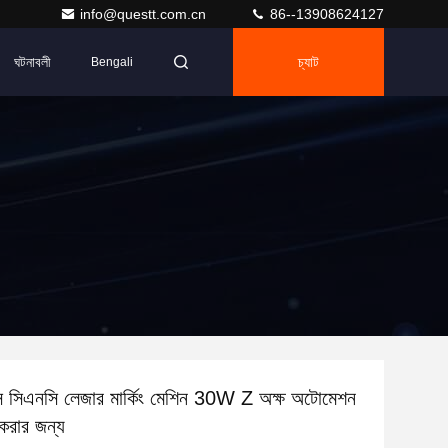
info@questt.com.cn
86--13908624127
ঘটনাবলী
চ্যাট
Bengali
ন্স সিএনসি লেজার মার্কিং মেশিন 30W Z অক্ষ অটোমেশন
ট করার জন্য