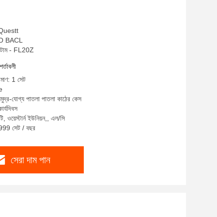
 Questt
 ISO BACL
ান্টাম - FL20Z
শর্তাবলী
িমাণ: 1 সেট
e
সমুদ্র-যোগ্য পাতলা পাতলা কাঠের কেস
ার্যদিবস
ি, ওয়েস্টার্ন ইউনিয়ন,, এল/সি
2999 সেট / বছর
সেরা দাম পান