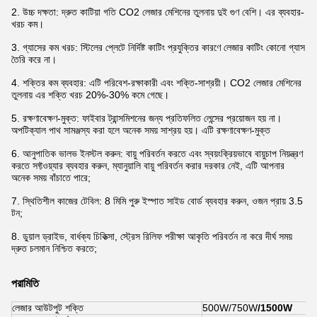
2. উচ্চ দক্ষতা: দ্রুত কাটিয়া গতি CO2 লেজার মেশিনের তুলনায় দুই গুণ বেশি। এর ব্যবহার-
খরচ কম।
3. গ্যাসের কম খরচ: স্টিলের প্লেটে নির্দিষ্ট কাটিং প্রযুক্তির কারণে লেজার কাটিং কোনো গ্যাস
তৈরি করে না।
4. শক্তির কম ব্যবহার: এটি পরিবেশ-রক্ষাকারী এবং শক্তি-সাশ্রয়ী। CO2 লেজার মেশিনের
তুলনায় এর শক্তি খরচ 20%-30% কমে গেছে।
5. রক্ষণাবেক্ষণ-মুক্ত: ফাইবার ট্রান্সমিশনের জন্য প্রতিফলিত লেন্সের প্রয়োজন হয় না।
অপটিক্যাল পাথ সামঞ্জস্য করা হলে অনেক সময় সাশ্রয় হয়। এটি রক্ষণাবেক্ষণ-মুক্ত
6. আনুপাতিক ভালভ ইনস্টল করুন: বায়ু পরিবর্তন করতে এবং স্বয়ংক্রিয়ভাবে বায়ুচাপ নিয়ন্ত্রণ
করতে সফ্টওয়্যার ব্যবহার করুন, ম্যানুয়ালি বায়ু পরিবর্তন করার দরকার নেই, এটি আপনার
অনেক সময় বাঁচাতে পারে;
7. স্থিতিশীল কাজের টেবিল: 8 মিমি পুরু ইস্পাত সাইড বোর্ড ব্যবহার করুন, ওজন প্রায় 3.5
টন;
8. ডুয়াল ড্রাইভ, বার্ধক্য চিকিত্সা, স্ট্রেস রিলিফ পরীক্ষা আকৃতি পরিবর্তন না করে দীর্ঘ সময়
দ্রুত চলমান নিশ্চিত করতে;
পরামিতি
লেজার আউটপুট শক্তি
500W/750W
/1500W