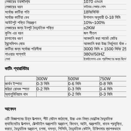
লেজারের তরঙ্গদৈর্ঘ্য
1070 এনএম
লেজারের ধরন
ফাইবার লেজার সোস
সর্বোচ্চ কাটিয়া গতি
18মি/মিনিট
সর্বোচ্চ কাটিয়া বেধ
উপাদান অনুযায়ী 0-18 মিমি
আউটপুট শক্তি নিয়ন্ত্রণ
10%~100%
লেজারের জন্য ইনপুট বৈদ্যুতিক শক্তি
≤2KW
কুলিং এর ধরন
জল শীতল
চালানোর ধরণ
আমদানি করা সার্ভো মোটর
ট্রান্সমিশন মোড
আমদানি করা উচ্চ নির্ভুলতা র্যাক এবং
কাটিয়া জন্য সর্বোচ্চ পরিসীমা
3000 মিমি × 1500 মিমি/ 250
পাওয়ার সাপ্লাই
380V/50HZ
সেবা
ইনস্টলেশন এবং প্রশিক্ষণের জন্য বিদেশী প
কাটিং প্যারামিটার
300W
500W
750W
কার্বন ইস্পাত
0-3 মিমি
0-6 মিমি
0-8 মিমি
মরিচা রোধক স্পাত
0-2 মিমি
0-3 মিমি
0-4 মিমি
অ্যালুমিনিয়াম খাদ
0-2 মিমি
0-3 মিমি
আবেদন
এটি বিজ্ঞাপনের চিহ্ন উত্পাদন, শীট মেটাল কাঠামো, উচ্চ এবং নিম্ন ভোল্টেজ বৈদ্যুতিক
ক্যাবিনেটের উত্পাদন, টেক্সটাইল যন্ত্রপাতি যন্ত্রাংশ, কিথেন, অটো, যন্ত্রপাতি, ধাতব প্রযুক্তি,
করাত, বৈদ্যুতিক যন্ত্রাংশ, চশমা, বসন্ত, পিসিবি, বৈদ্যুতিক কেটলি, চিকিৎসায় ব্যাপকভাবে