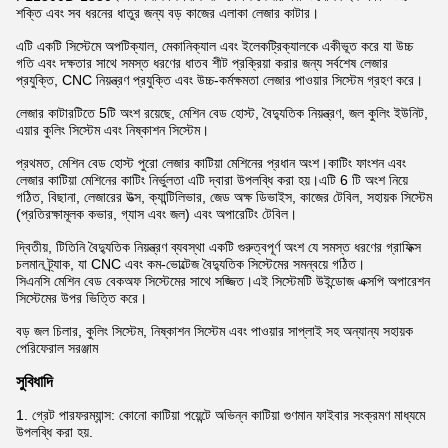
শক্তি এবং সব ধরনের ধাতুর জন্য বড় কাজের এলাকা লেজার কাটার।
এটি একটি সিস্টেমে অপটিক্যাল, মেকানিক্যাল এবং ইলেকট্রিক্যালকে একীভূত করে যা উচ্চ
গতি এবং দক্ষতার সাথে সমস্ত ধরণের ধাতব শীট প্রক্রিয়া করার জন্য সর্বশেষ লেজার
প্রযুক্তি, CNC নিয়ন্ত্রণ প্রযুক্তি এবং উচ্চ-কর্মক্ষমতা লেজার পাওয়ার সিস্টেম গ্রহণ করে।
লেজার কাটারটিতে 5টি অংশ রয়েছে, মেশিন বেড হোস্ট, বৈদ্যুতিক নিয়ন্ত্রণ, জল কুলিং ইউনিট,
এয়ার কুলিং সিস্টেম এবং নিষ্কাশন সিস্টেম।
প্রথমত, মেশিন বেড হোস্ট পুরো লেজার কাটিয়া মেশিনের প্রধান অংশ।কাটিং ফাংশন এবং
লেজার কাটিয়া মেশিনের কাটিং নির্ভুলতা এটি দ্বারা উপলব্ধি করা হয়।এটি 6 টি অংশ নিয়ে
গঠিত, বিছানা, লেজারের উত্স, ক্যান্টিলিভার, জেড অক্ষ ডিভাইস, কাজের টেবিল, সহায়ক সিস্টেম
(প্রতিরক্ষামূলক কভার, গ্যাস এবং জল) এবং অপারেটিং টেবিল।
দ্বিতীয়, টি
তিনি বৈদ্যুতিক নিয়ন্ত্রণ ব্যবস্থা একটি গুরুত্বপূর্ণ অংশ যে সমস্ত ধরণের গ্রাফিক্স
চলমান ট্র্যাক, যা CNC এবং কম-ভোল্টেজ বৈদ্যুতিক সিস্টেমের সমন্বয়ে গঠিত।
সিএনসি মেশিন বেড বেকঅফ সিস্টেমের সাথে সজ্জিত।এই সিস্টেমটি উইন্ডোজ এক্সপি অপারেশন
সিস্টেমের উপর ভিত্তি করে।
বড় জল চিলার, কুলিং সিস্টেম, নিষ্কাশন সিস্টেম এবং পাওয়ার সাপ্লাই সহ অন্যান্য সহায়ক
পেরিফেরাল সরঞ্জাম
সুবিধাদি
1. গ্রেট পারফরম্যান্স: কোনো কাটিয়া পয়েন্টে অভিন্ন কাটিয়া গুণমান ফাইবার সংক্রমণ মাধ্যমে
উপলব্ধি করা হয়.