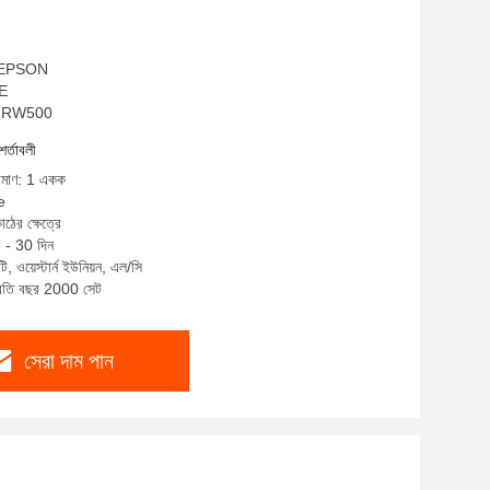
ম: EPSON
CE
QA-RW500
শর্তাবলী
রিমাণ: 1 একক
e
াঠের ক্ষেত্রে
5 - 30 দিন
ি, ওয়েস্টার্ন ইউনিয়ন, এল/সি
প্রতি বছর 2000 সেট
সেরা দাম পান