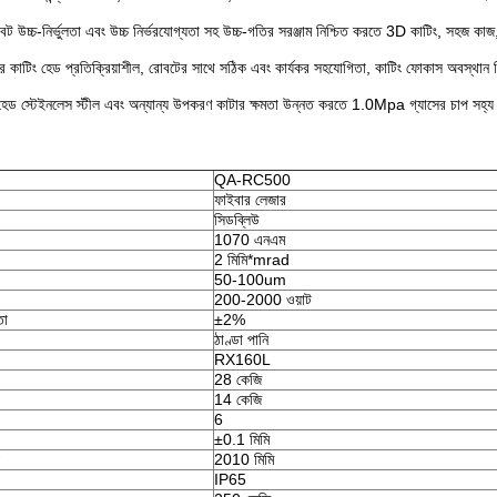
বট উচ্চ-নির্ভুলতা এবং উচ্চ নির্ভরযোগ্যতা সহ উচ্চ-গতির সরঞ্জাম নিশ্চিত করতে 3D কাটিং, সহজ কাজ, 
 কাটিং হেড প্রতিক্রিয়াশীল, রোবটের সাথে সঠিক এবং কার্যকর সহযোগিতা, কাটিং ফোকাস অবস্থান নিশ
হেড স্টেইনলেস স্টীল এবং অন্যান্য উপকরণ কাটার ক্ষমতা উন্নত করতে 1.0Mpa গ্যাসের চাপ সহ্
QA-RC500
ফাইবার লেজার
সিডব্লিউ
1070 এনএম
2 মিমি*mrad
50-100um
200-2000 ওয়াট
তা
±2%
ঠাণ্ডা পানি
RX160L
28 কেজি
14 কেজি
6
±0.1 মিমি
2010 মিমি
IP65