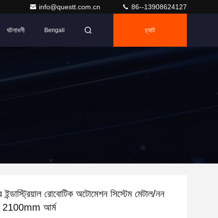
info@questt.com.cn
86--13908624127
ঘটনাবলী
চ্যাট
Bengali
 ইন্ডাস্ট্রিয়াল রোবোটিক অটোমেশন সিস্টেম মেটাল/নন
্য 2100mm আর্ম