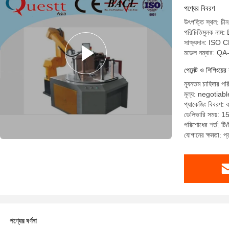
পণ্যের বিবরণ
উৎপত্তি স্থল: চীন
পরিচিতিমুলক না
সাক্ষ্যদান: ISO 
মডেল নম্বার: 
পেমেন্ট ও শিপিংয়ের 
ন্যূনতম চাহিদার প
মূল্য: negotiabl
প্যাকেজিং বিবরণ: ক
ডেলিভারি সময়: 1
পরিশোধের শর্ত: টি/ট
যোগানের ক্ষমতা: 
পণ্যের বর্ণনা