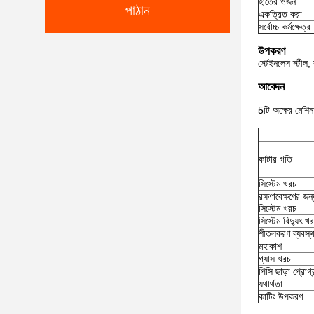
হাতের ওজন
পাঠান
একত্রিত করা
সর্বোচ্চ কর্মক্ষেত্র
উপকরণ
স্টেইনলেস স্টীল,
আবেদন
5টি অক্ষের মেশিন
কাটার গতি
সিস্টেম খরচ
রক্ষণাবেক্ষণের জন্
সিস্টেম খরচ
সিস্টেম বিদ্যুৎ খ
শীতলকরণ ব্যবস্থ
মহাকাশ
গ্যাস খরচ
পিসি ছাড়া প্রোগ্
যথার্থতা
কাটিং উপকরণ