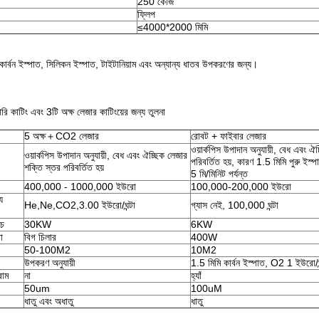
250 কেজি
ফ্লিপ
≤4000*2000 মিমি
 কার্বন ইস্পাত, সিলিকন ইস্পাত, টাইটানিয়াম এবং অন্যান্য ধাতব উপকরণের জন্য।
ারি কাটিং এবং 3টি অক্ষ লেজার কাটিংয়ের জন্য তুলনা
5 অক্ষ＋CO2 লেজার
রোবট + ফাইবার লেজার
ওয়ার্কপিস উপাদান অনুযায়ী, বেধ এবং ঐ
ওয়ার্কপিস উপাদান অনুযায়ী, বেধ এবং ঐচ্ছিক লেজার
পরিবর্তিত হয়, কারণ 1.5 মিমি পুরু ই
শক্তি স্তর পরিবর্তিত হয়
5 মি/মিনিট পর্যন্ত
400,000 - 1000,000 ইউরো
100,000-200,000 ইউরো
য
He,Ne,CO2,3.00 ইউরো/ঘন্টা
গ্যাস নেই, 100,000 ঘন্টা
রচ
30KW
6KW
া
বিগ চিলার
400W
50-100M2
10M2
উপকরণ অনুযায়ী
1.5 মিমি কার্বন ইস্পাত, O2 1 ইউরো/ঘন
রাম
না
হ্যাঁ
50um
100uM
ধাতু এবং অধাতু
ধাতু