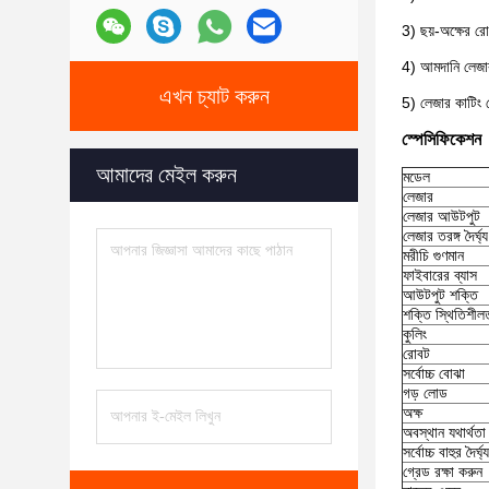
3) ছয়-অক্ষের রো
4) আমদানি লেজার
এখন চ্যাট করুন
5) লেজার কাটিং 
স্পেসিফিকেশন
আমাদের মেইল করুন
মডেল
লেজার
লেজার আউটপুট
লেজার তরঙ্গ দৈর্ঘ্য
মরীচি গুণমান
ফাইবারের ব্যাস
আউটপুট শক্তি
শক্তি স্থিতিশীল
কুলিং
রোবট
সর্বোচ্চ বোঝা
গড় লোড
অক্ষ
অবস্থান যথার্থতা
সর্বোচ্চ বাহুর দৈর্ঘ্য
গ্রেড রক্ষা করুন