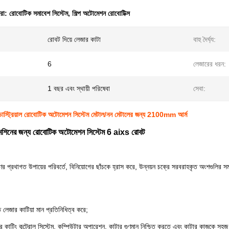
ধরা:
রোবোটিক সমাবেশ সিস্টেম
,
শিল্প অটোমেশন রোবোটিক্স
রোবট দিয়ে লেজার কাটা
বাহু দৈর্ঘ্য:
6
লেজারের ধরন:
1 বছর এবং স্থায়ী পরিষেবা
সেবা:
্ডাস্ট্রিয়াল রোবোটিক অটোমেশন সিস্টেম মেটাল/নন মেটালের জন্য 2100mm আর্ম
 মেশিনের জন্য রোবোটিক অটোমেশন সিস্টেম 6 aixs রোবট
ের প্রথাগত উপায়ের পরিবর্তে, বিনিয়োগের ছাঁচকে হ্রাস করে, উন্নয়ন চক্রে সরবরাহকৃত অংশগুলির সময় 
 লেজার কাটিয়া মান প্রতিনিধিত্ব করে;
র কাটিং কন্ট্রোল সিস্টেম, কম্পিউটার অপারেশন, কাটার গুণমান নিশ্চিত করতে এবং কাটার কাজকে সহ