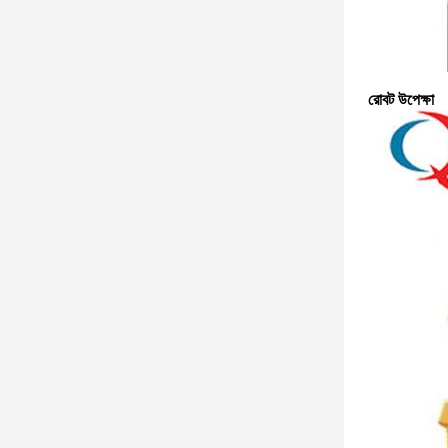
রোবট উপেক্ষা