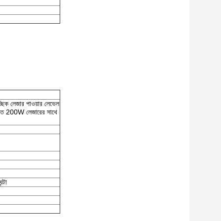
চ্ছিক লেজার পাওয়ার লেভেল
স্পাত 200W লেজারের সাথে
্টা