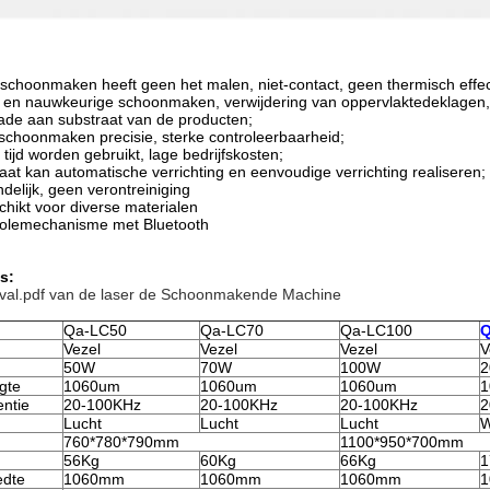
 schoonmaken heeft geen het malen, niet-contact, geen thermisch effe
e en nauwkeurige schoonmaken, verwijdering van oppervlaktedeklagen,
ade aan substraat van de producten;
schoonmaken precisie, sterke controleerbaarheid;
 tijd worden gebruikt, lage bedrijfskosten;
aat kan automatische verrichting en eenvoudige verrichting realiseren;
ndelijk, geen verontreiniging
schikt voor diverse materialen
rolemechanisme met Bluetooth
s:
al.pdf van de laser de Schoonmakende Machine
Qa-LC50
Qa-LC70
Qa-LC100
Q
Vezel
Vezel
Vezel
V
50W
70W
100W
gte
1060um
1060um
1060um
1
entie
20-100KHz
20-100KHz
20-100KHz
2
Lucht
Lucht
Lucht
W
760*780*790mm
1100*950*700mm
56Kg
60Kg
66Kg
1
edte
1060mm
1060mm
1060mm