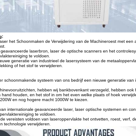
g:
ser het Schoonmaken de Verwijdering van de Machineroest met een ap
st.
 geavanceerde laserbron, laser de optische scanners en het controle
laktereiniging te voldoen.
ieuwe generatie van industrieel de lasersysteem van de metaaloppervl
ekking of het stof te verwijderen.
ser schoonmakende systeem van ons bedrijf een nieuwe generatie van in
hinevooruitzichten, hebben wij bankbovenkant verzegeld, hebben ook 
n hand houden, en het stof in om het even welke plaats of hoek verwij
200W en nog hogere macht 1000W te kiezen.
van internationale geavanceerde laser, laser optische systemen en co
ervlaktereiniging te voldoen.
de vereisten voldoen van laseroppervlakte het ontvetten, roest, verf, d
 technologie verwijderen.