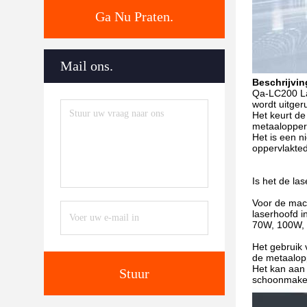
Ga Nu Praten.
Mail ons.
Beschrijvin
Qa-LC200 La
wordt uitgeru
Het keurt de
metaalopperv
Het is een n
oppervlakted
Is het de la
Voor de mac
laserhoofd i
70W, 100W, 
Het gebruik 
de metaalopp
Het kan aan 
Stuur
schoonmaken