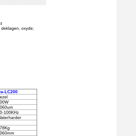
ct
 deklagen, oxyde;
a-LC200
ezel
200W
060um
0-100KHz
aterharder
78Kg
1060mm