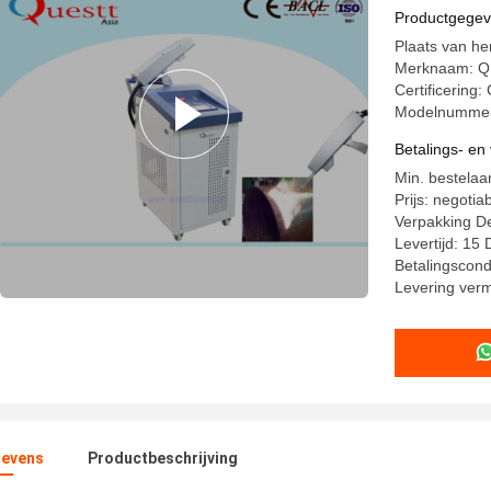
Roestverw
Productgege
Plaats van h
Merknaam: 
Certificering:
Modelnummer
Betalings- e
Min. bestelaan
Prijs: negotia
Verpakking De
Levertijd: 15
Betalingscond
Levering ver
evens
Productbeschrijving