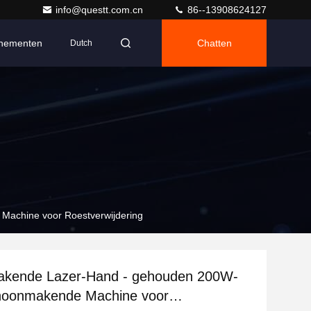
info@questt.com.cn
86--13908624127
nementen
Chatten
Dutch
achine voor Roestverwijdering
kende Lazer-Hand - gehouden 200W-
hoonmakende Machine voor