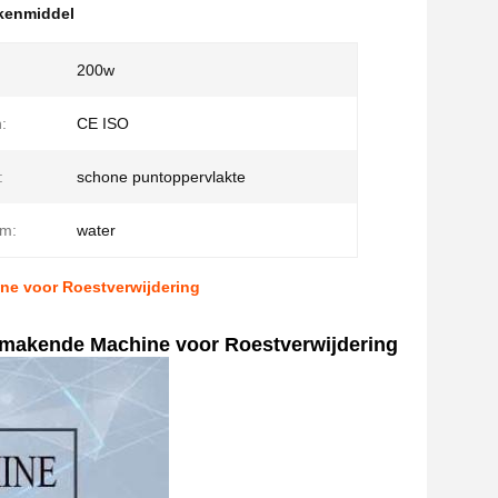
kkenmiddel
200w
n:
CE ISO
:
schone puntoppervlakte
em:
water
e voor Roestverwijdering
akende Machine voor Roestverwijdering