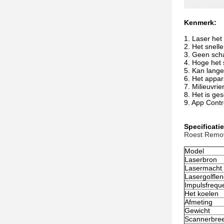
Kenmerk:
1. Laser het
2. Het snell
3. Geen sch
4. Hoge het 
5. Kan lange
6. Het appar
7. Milieuvrie
8. Het is ge
9. App Cont
Specificatie
Roest Remov
Model
Laserbron
Lasermacht
Lasergolflen
Impulsfrequ
Het koelen
Afmeting
Gewicht
Scannerbre