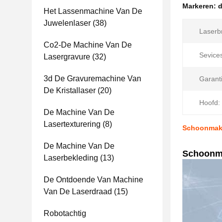
Markeren:
d
Het Lassenmachine Van De
Juwelenlaser
(38)
Laserb
Co2-De Machine Van De
Sevice
Lasergravure
(32)
3d De Gravuremachine Van
Garanti
De Kristallaser
(20)
Hoofd:
De Machine Van De
Lasertexturering
(8)
Schoonmake
De Machine Van De
Schoonma
Laserbekleding
(13)
De Ontdoende Van Machine
Van De Laserdraad
(15)
Robotachtig