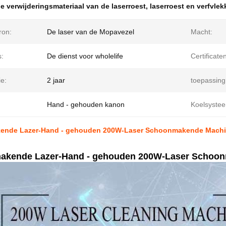
e verwijderingsmateriaal van de laserroest
,
laserroest en verfvle
ron:
De laser van de Mopavezel
Macht:
s:
De dienst voor wholelife
Certificate
e:
2 jaar
toepassing
Hand - gehouden kanon
Koelsyste
nde Lazer-Hand - gehouden 200W-Laser Schoonmakende Machin
kende Lazer-Hand - gehouden 200W-Laser Schoonm