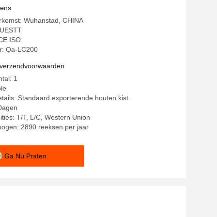
ijdering
vens
erkomst: Wuhanstad, CHINA
QUESTT
 CE ISO
: Qa-LC200
n verzendvoorwaarden
tal: 1
ble
tails: Standaard exporterende houten kist
 Dagen
ities: T/T, L/C, Western Union
mogen: 2890 reeksen per jaar
Ga Nu Praten.