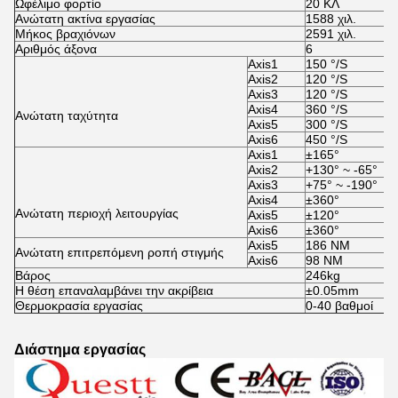
Ωφέλιμο φορτίο
20 ΚΛ
Ανώτατη ακτίνα εργασίας
1588 χιλ.
Μήκος βραχιόνων
2591 χιλ.
Αριθμός άξονα
6
Axis1
150 °/S
Axis2
120 °/S
Axis3
120 °/S
Axis4
360 °/S
Ανώτατη ταχύτητα
Axis5
300 °/S
Axis6
450 °/S
Axis1
±165°
Axis2
+130° ~ -65°
Axis3
+75° ~ -190°
Axis4
±360°
Ανώτατη περιοχή λειτουργίας
Axis5
±120°
Axis6
±360°
Axis5
186 NM
Ανώτατη επιτρεπόμενη ροπή στιγμής
Axis6
98 NM
Βάρος
246kg
Η θέση επαναλαμβάνει την ακρίβεια
±0.05mm
Θερμοκρασία εργασίας
0-40 βαθμοί
Διάστημα εργασίας