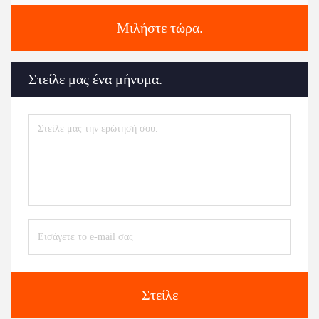
Μιλήστε τώρα.
Στείλε μας ένα μήνυμα.
Στείλε