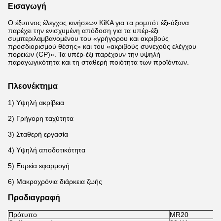
Εισαγωγή
Ο έξυπνος έλεγχος κινήσεων KiKA για τα ρομπότ έξι-άξονα
παρέχει την ενισχυμένη απόδοση για τα υπέρ-έξι
συμπεριλαμβανομένου του «γρήγορου και ακριβούς
προσδιορισμού θέσης» και του «ακριβούς συνεχούς ελέγχου
πορειών (CP)». Τα υπέρ-έξι παρέχουν την υψηλή
παραγωγικότητα και τη σταθερή ποιότητα των προϊόντων.
Πλεονέκτημα
1) Υψηλή ακρίβεια
2) Γρήγορη ταχύτητα
3) Σταθερή εργασία
4) Υψηλή αποδοτικότητα
5) Ευρεία εφαρμογή
6) Μακροχρόνια διάρκεια ζωής
Προδιαγραφή
Πρότυπο
MR20