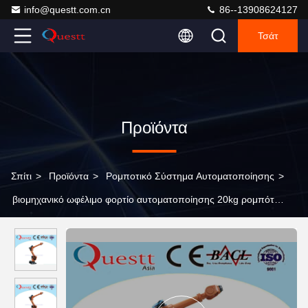
info@questt.com.cn
86--13908624127
Τσάτ
Προϊόντα
Σπίτι
>
Προϊόντα
>
Ρομποτικό Σύστημα Αυτοματοποίησης
>
βιομηχανικό ωφέλιμο φορτίο αυτοματοποίησης 20kg ρομπότ
βραχιόνων 2591mm για τη μεταφορά της κοπής