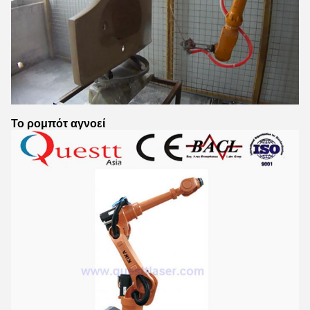
Το ρομπότ αγνοεί