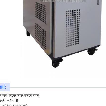
ाएं:
का नामः फाइबर लेजर वेल्डिंग मशीन
ालिटीः M2<1.5
वेल्डिंग गहराईः 1 मिमी