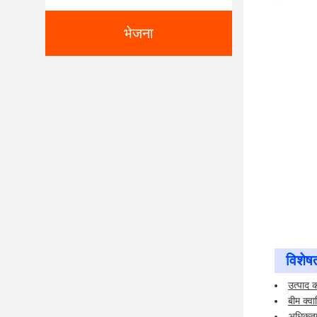
भेजना
विशेषत
उत्पाद 
बीम क्व
अधिकतम 