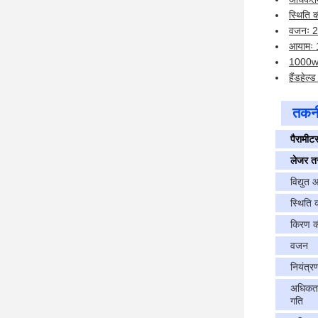
स्थिति 
वजनः 2
आयामः 
1000w/
हैंडहेल्
तकनी
पैरामीट
लेजर तर
विद्युत आ
स्थिति
किरण की
वजन
नियंत्र
अधिकतम 
गति