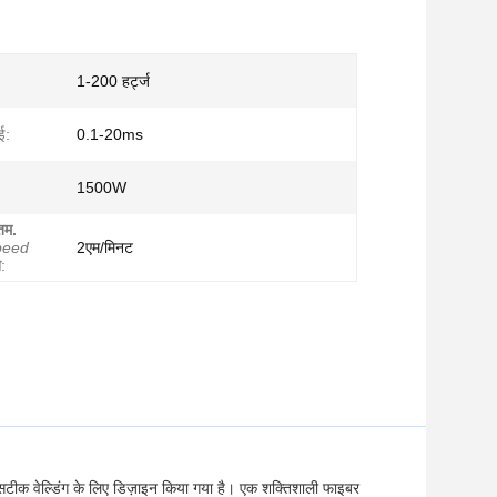
1-200 हर्ट्ज
ई:
0.1-20ms
1500W
तम.
peed
2एम/मिनट
ि
:
े सटीक वेल्डिंग के लिए डिज़ाइन किया गया है। एक शक्तिशाली फाइबर