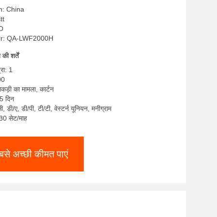
n: China
tt
SO
r: QA-LWF2000H
ी शर्तें
्रा: 1
00
लकड़ी का मामला, कार्टन
5 दिन
सी, डी/ए, डी/पी, टी/टी, वेस्टर्न यूनियन, मनीग्राम
: 30 सेट/माह
बसे अच्छी कीमत पाएं