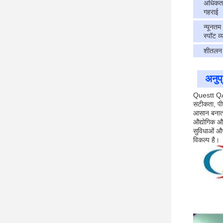
अधिकतम 
गहराई
न्यूनतम 
स्पॉट व्
शीतलन 
अनुप
Questt QA-
सटीकता, पीए
आसान बनाता
औद्योगिक और
सुविधाओं औ
विकल्प है।