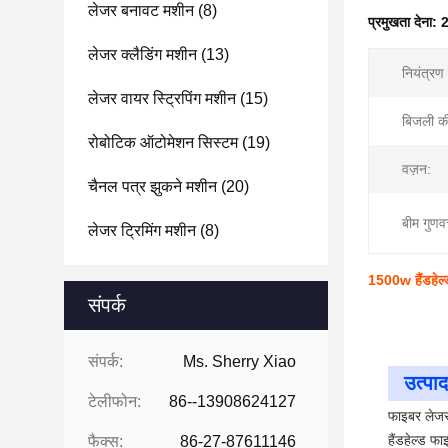
लेजर बनावट मशीन
(8)
प्रमुखता देना:
2
लेजर क्लैडिंग मशीन
(13)
नियंत्रण
लेजर वायर स्ट्रिपिंग मशीन
(15)
बिजली की
रोबोटिक ऑटोमेशन सिस्टम
(19)
वज़न:
चैनल पत्र झुकने मशीन
(20)
बीम गुणवत
लेजर ट्रिमिंग मशीन
(8)
1500w हैंडहेल्
संपर्क
संपर्क:
Ms. Sherry Xiao
उत्पाद
टेलीफोन:
86--13908624127
फाइबर लेजर 
हैंडहेल्ड फ
फैक्स:
86-27-87611146