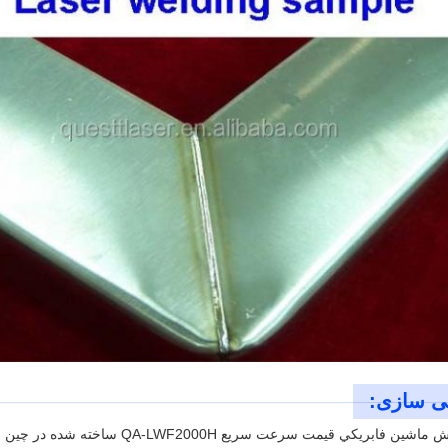
 سازی:
ين فابريکي قيمت سرعت سريع QA-LWF2000H ساخته شده در چين