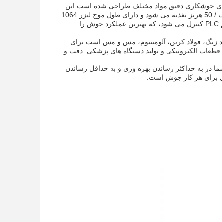
برای جوشکاری دقیق مواد مختلف طراحی شده است.این
دستگاه جوشکاری قادر به ارائه یک عمق جوشکاری حداکثر 1mm استاین دستگاه از 220 ولت / 50 هرتز تغذیه می شود و دارای طول موج لیزر 1064
نانومتری با کیفیت پرتو عالی M2 < 1 است.5همچنین، فرآیند جوش با دقت توسط یک سیستم PLC کنترل می شود، که بهترین عملکرد جوش را
ضد زنگ، فولاد کربن، آلومینیوم، مس و مس است.برای
قطعات الکترونیکی و تولید دستگاه های پزشکی. دقت و
ا در به حداکثر رساندن بهره وری و به حداقل رساندن
آل برای هر کار جوش است.