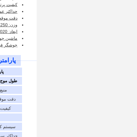
کیفیت پرتو: 1.5
حداکثر عمق
دقت موقعیت: 
وزن: 250 کیلوگرم
ابعاد: 1020*800*1500mm
ماشین جوش لیزر فی
جوشگر فی
پارامت
پار
طول موج ل
منبع
دقت موق
کیفیت 
سیستم کن
حداکثر س