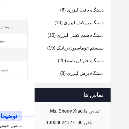
ب
دستگاه بافت لیزری
(8)
دستگاه روکش لیزری
(13)
سیستم ک
دستگاه سیم کشی لیزری
(15)
منبع 
سیستم اتوماسیون رباتیک
(19)
دستگاه خم کن نامه
(20)
کیفیت
دستگاه برش لیزری
(8)
تماس ها
تماس ها:
Ms. Sherry Xiao
توضیحا
تلفن:
86--13908624127
ماشین جوش لی