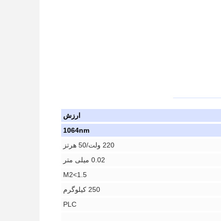
ارزش
1064nm
220 ولت/50 هرتز
0.02 میلی متر
M2<1.5
250 کیلوگرم
PLC