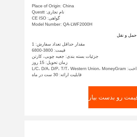
Place of Origin: China
نام تجاری: Questt
گواهی: CE ISO
Model Number: QA-LWF2000H
حمل و نقل
مقدار حداقل تعداد سفارش: 1
قیمت: 3800-6800
جزئیات بسته بندی: جعبه چوبی، کارتن
زمان تحویل: 15 روز
L/C، D/A، D/P، T/T، W
قابلیت ارائه: 30 ست در ماه
قیمت رو بدست بیار