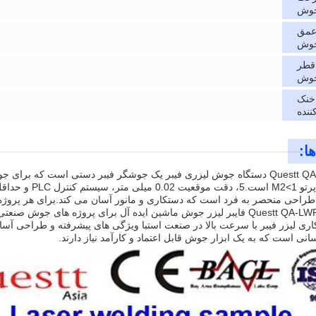
وش
عمق
وش
قطر
جوش
خنک
ننده
ا:
Questt QA-LWF2000H دستگاه جوش لیزری فیبر یک جوشگر فیبر دستی است که 
طراحی منحصر به فرد است که دستکاری و مانور آسان می کند.برای هر پرو
استQuestt QA-LWF2000H فايبر ليزر جوش ماشين ایده آل برای پروژه های ج
ی لیزر فیبر با سرعت بالا در صنعت استبا ویژگی های پیشرفته و طراحی آسان 
نی است که به یک ابزار جوش قابل اعتماد و کارآمد نیاز دارند.