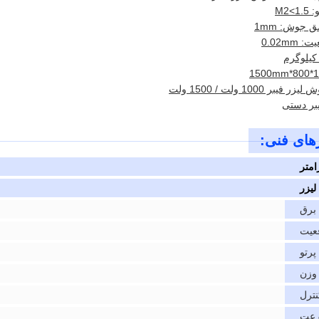
M2<
 جوش: 1mm
0.02mm
بر 1000 ولت / 1500 ولت
بر دستی
رهای فنی:
امتر
یزر
 برق
عیت
پرتو
وزن
ترل
رعت