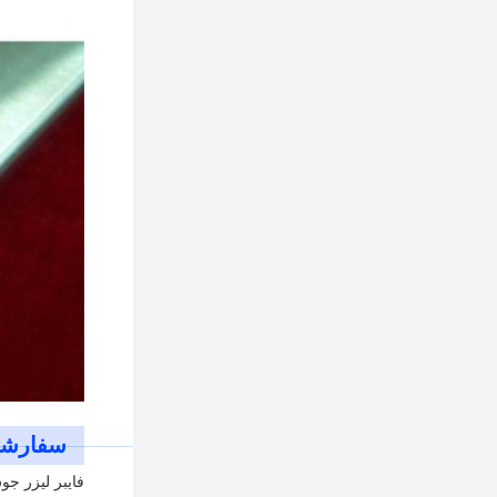
سفارشی
فايبر ليزر جوش ماش