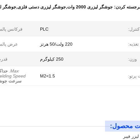
رجسته کردن:
جوشگر لیزری 2000 وات,جوشگر لیزری دستی فلزی,جوشگر ليزري دستي 1500 وات
نترل:
PLC
فرکانس پالس
تغذیه:
220 ولت/50 هرتز
عرض پالس
وزن:
250 کیلوگرم
قدرت
Max.
حداک
 پرتو:
M2<1.5
elding Speed
سرعت جو
ت محصول:
زر فیبر