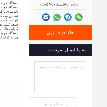
دستگاه جوشکا
فکس:
86-27-87611146
تضمین می کند
این دستگاه ج
طیف گسترده ا
کارایی بالا آ
حالا حرف بزن
دستگاه جوش ل
هزینه کمک کن
به ما ایمیل بفرست