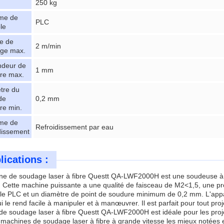
250 kg
me de
PLC
le
se de
2 m/min
ge max.
ndeur de
1 mm
re max.
tre du
de
0,2 mm
re min.
me de
Refroidissement par eau
idissement
lications :
ne de soudage laser à fibre Questt QA-LWF2000H est une soudeuse à f
. Cette machine puissante a une qualité de faisceau de M2<1,5, une 
le PLC et un diamètre de point de soudure minimum de 0,2 mm. L'appar
i le rend facile à manipuler et à manœuvrer. Il est parfait pour tout pro
e soudage laser à fibre Questt QA-LWF2000H est idéale pour les proje
 machines de soudage laser à fibre à grande vitesse les mieux notées et 