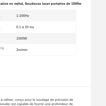
ative en métal
,
Soudeuse laser portative de 1500w
1-200Hz
:
0.1 à 20 ms
:
1500W
ing
2m/min
 à utiliser, conçu pour le soudage de précision de
 souder est capable de fournir une profondeur de