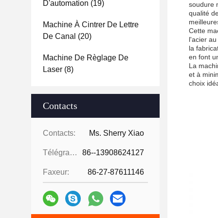
D'automation
(19)
soudure m
qualité d
meilleur
Machine À Cintrer De Lettre
Cette mac
De Canal
(20)
l'acier au
la fabric
en font u
Machine De Règlage De
La machin
Laser
(8)
et à mini
choix idé
Contacts
Contacts:
Ms. Sherry Xiao
Télégramme:
86--13908624127
Faxeur:
86-27-87611146