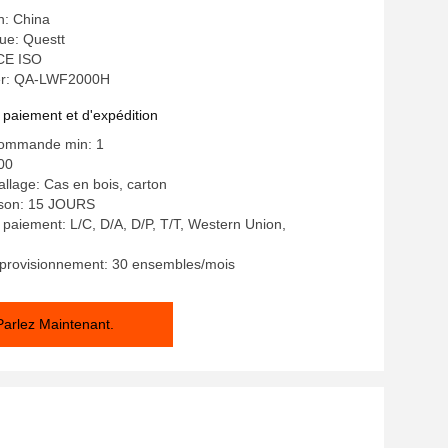
n: China
e: Questt
 CE ISO
r: QA-LWF2000H
 paiement et d'expédition
commande min: 1
00
allage: Cas en bois, carton
aison: 15 JOURS
 paiement: L/C, D/A, D/P, T/T, Western Union,
pprovisionnement: 30 ensembles/mois
Parlez Maintenant.