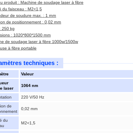
 produit : Machine de soudage laser à fibre
é du faisceau : M2<1,5
ndeur de soudure max. : 1 mm
ion de positionnement : 0,02 mm
: 250 kg
sions : 1020*800*1500 mm
ne de soudage laser à fibre 1000w/1500w
se à fibre portable
amètres techniques :
ètre
Valeur
ueur
1064 nm
e laser
tation
220 V/50 Hz
ion de
0,02 mm
ionnement
é du
M2<1,5
eau