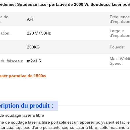
évidence:
Soudeuse laser portative de 2000 W
,
Soudeuse laser port
e de
Fréquence
API
e:
d'impulsion
Largeur
ation:
220 V / 50Hz
d'impulsion
250KG
Pouvoir:
Max. Weld
 du faisceau:
m2<1.5
Speed:
ser portative de 1500w
ription du produit :
e soudage laser à fibre
e de soudage laser à fibre portable est un appareil polyvalent et facile
tériaux. Équipée d'une puissante source laser à fibre, cette machine à