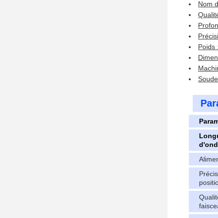
Nom du
Qualit
Profo
Précis
Poids 
Dimen
Machi
Soudeu
Par
Param
Long
d'ond
Alimen
Précis
posit
Qualit
faisc