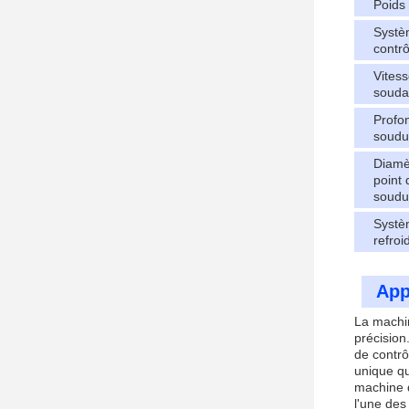
Poids
Systè
contrô
Vites
souda
Profo
soudu
Diamè
point 
soudu
Systè
refro
App
La machi
précision
de contrô
unique qu
machine d
l'une des