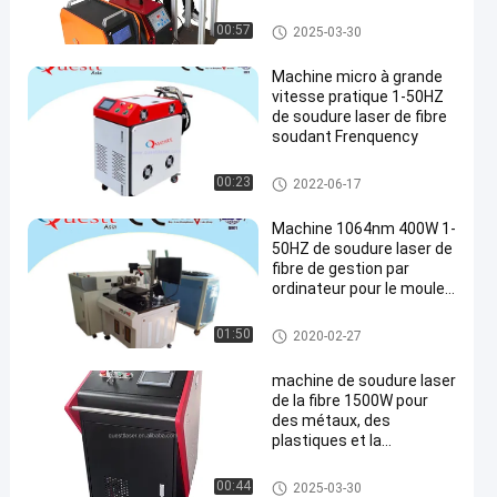
machine de soudure laser de fi
00:57
2025-03-30
bre
Machine micro à grande
vitesse pratique 1-50HZ
de soudure laser de fibre
soudant Frenquency
machine de soudure laser de fi
00:23
2022-06-17
bre
Machine 1064nm 400W 1-
50HZ de soudure laser de
fibre de gestion par
ordinateur pour le moule
métallique
machine de soudure laser de fi
01:50
2020-02-27
bre
machine de soudure laser
de la fibre 1500W pour
des métaux, des
plastiques et la
céramique en vente
chaude
machine de soudure laser de fi
00:44
2025-03-30