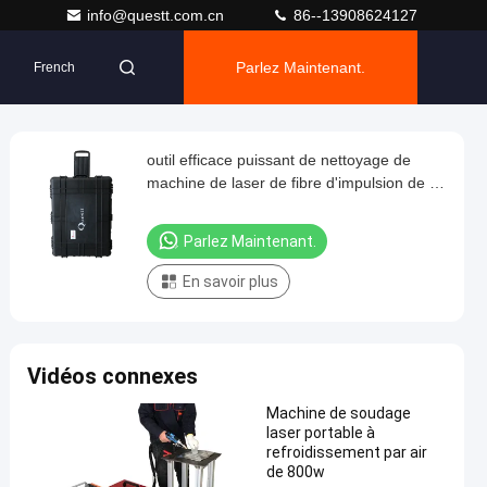
info@questt.com.cn
86--13908624127
Parlez Maintenant.
French
outil efficace puissant de nettoyage de
machine de laser de fibre d'impulsion de la
valise 200w
Parlez Maintenant.
En savoir plus
Vidéos connexes
Machine de soudage
laser portable à
refroidissement par air
de 800w