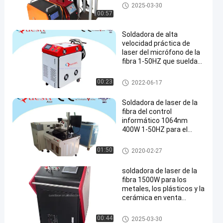
soldadora de laser de la fibra
2025-03-30
00:57
Soldadora de alta
velocidad práctica de
laser del micrófono de la
fibra 1-50HZ que suelda
con autógena
Frenquency
soldadora de laser de la fibra
00:23
2022-06-17
Soldadora de laser de la
fibra del control
informático 1064nm
400W 1-50HZ para el
molde de metal
soldadora de laser de la fibra
01:50
2020-02-27
soldadora de laser de la
fibra 1500W para los
metales, los plásticos y la
cerámica en venta
caliente
soldadora de laser de la fibra
00:44
2025-03-30