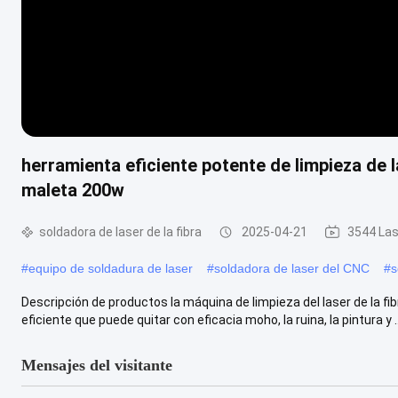
herramienta eficiente potente de limpieza de la
maleta 200w
soldadora de laser de la fibra
2025-04-21
3544 Las
#
equipo de soldadura de laser
#
soldadora de laser del CNC
#
s
Descripción de productos la máquina de limpieza del laser de la f
eficiente que puede quitar con eficacia moho, la ruina, la pintura y ..
Mensajes del visitante