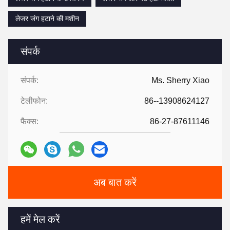
लेजर जंग हटाने की मशीन
संपर्क
संपर्क:
Ms. Sherry Xiao
टेलीफोन:
86--13908624127
फैक्स:
86-27-87611146
अब बात करें
हमें मेल करें