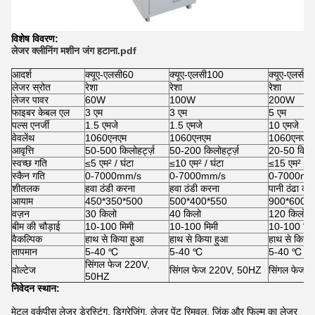
विशेष विवरण:
लेजर क्लीनिंग मशीन जंग हटाना.pdf
आदर्श
क्यूए-एलसी60
क्यूए-एलसी100
क्यूए-एलसी2
लेजर स्रोत
रेशा
रेशा
रेशा
लेजर पावर
60W
100W
200W
फाइबर केबल एल
3 एम
3 एम
5 एम
पल्स एनर्जी
1.5 एमजे
1.5 एमजे
10 एमजे
वेवलेंथ
1060एनएम
1060एनएम
1060एनएम
आवृत्ति
50-500 किलोहर्ट्ज़
50-200 किलोहर्ट्ज़
20-50 किलोहर
स्वच्छ गति
≤5 एम² / घंटा
≤10 एम² / घंटा
≤15 एम² / घं
स्कैन गति
0-7000mm/s
0-7000mm/s
0-7000mm
शीतलक
हवा ठंडी करना
हवा ठंडी करना
पानी ठंढा कर
आयाम
450*350*500
500*400*550
900*600*
वज़न
30 किलो
40 किलो
120 किलो
बीम की चौड़ाई
10-100 मिमी
10-100 मिमी
10-100 मिम
वैकल्पिक
हाथ से किया हुआ
हाथ से किया हुआ
हाथ से किया
तापमान
5-40 ℃
5-40 ℃
5-40 ℃
सिंगल फेज 220V,
वोल्टेज
सिंगल फेज 220V, 50HZ
सिंगल फेज 
50HZ
निवेदन स्थान:
मेटल वर्कपीस लेजर डेरस्टिंग, डिग्रेजिंग, लेजर पेंट रिमूवल, जिंक और फिल्म का लेजर