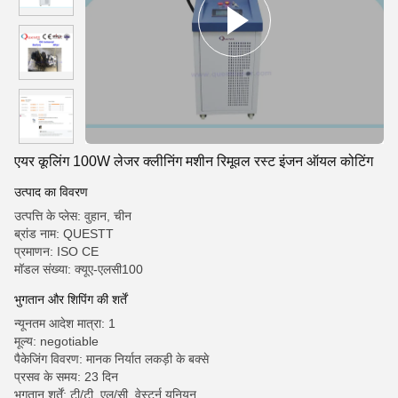
एयर कूलिंग 100W लेजर क्लीनिंग मशीन रिमूवल रस्ट इंजन ऑयल कोटिंग
उत्पाद का विवरण
उत्पत्ति के प्लेस: वुहान, चीन
ब्रांड नाम: QUESTT
प्रमाणन: ISO CE
मॉडल संख्या: क्यूए-एलसी100
भुगतान और शिपिंग की शर्तें
न्यूनतम आदेश मात्रा: 1
मूल्य: negotiable
पैकेजिंग विवरण: मानक निर्यात लकड़ी के बक्से
प्रसव के समय: 23 दिन
भुगतान शर्तें: टी/टी, एल/सी, वेस्टर्न यूनियन