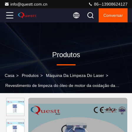
info@questt.com.cn
86--13908624127
Conversar
Produtos
Casa
>
Produtos
>
Máquina Da Limpeza Do Laser
>
Revestimento de limpeza do óleo de motor da oxidação da
remoção da máquina do laser 100W refrigerar de ar