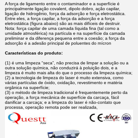
A força de ligamento entre o contaminador e a superfície é
principalmente ligação covalent, dipolo dobro, ação capilar,
ligação de hidrogênio, força da adsorção e força eletrostática.
Entre eles, a força capilar, a força da adsorção e a força
eletrostática (figura abaixo) são as mais difíceis de destruir.
Nota: força capilar de uma camada líquida fina (tal como a
umidade atmosférica) na partícula e na superfície da camada
preliminar e da diferença pequena entre a coesão; a força da
adsorção é a adesão principal de poluentes do mícron
Características do produto:
(1) é uma limpeza “seca”, não precisa de limpar a solução ou a
outra solução química, não conduzirá à poluição dois, e a
limpeza é muito mais alta do que o processo da limpeza química;
(2) a tecnologia de limpeza do laser é muito extensiva, como
várias partículas de óxido, oxidação, revestimento e matéria
orgânica na superfície;
(3) o método de limpeza tradicional é frequentemente perto da
operação, a força mecânica de superfície da carcaça, fácil
danificar a carcaça; e a limpeza do laser é não-contato que
processa, operação remota pode ser realizada,