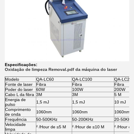
Especificações:
Oxidação de limpeza Removal.pdf da máquina do laser
Modelo
QA-LC60
QA-LC100
QA-LC20
Fonte de laser
Fibra
Fibra
Fibra
Poder do laser
60W
100W
200W
Cabo L da fibra
3M
3M
5 M
Energia de
1,5 mJ
1,5 mJ
10 mJ
pulso
Comprimento
1060nm
1060nm
1060nm
de onda
Frequência
50-500KHz
50-200KHz
20-50KHz
Velocidade
² /Hour de ≤5 M
² /Hour de ≤10 M
² /Hour d
limpa