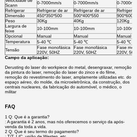
Velocidade de
0-7000mm/s
0-7000mm/s
0-7000mm
Scann
Refrigerar
Refrigerar de ar
Refrigerar de ar
Refrigera
Dimensão
450*350*500
500*400*550
900*600*
Peso
30Kg
40Kg
120Kg
Largura de
10-100mm
10-100mm
10-100m
feixe
Opcional
Manual
Manual
Manual
Temperatura
5-40 ℃
5-40 ℃
5-40 ℃
Fase monofásica
Fase monofásica
Fase mono
Tensão
220V, 50HZ
220V, 50HZ
220V, 50
Campo da aplicação:
Derusting do laser do workpiece do metal, desengraxar, remoção
da pintura do laser, remoção do laser do zinco e do filme,
remoção do revestimento do laser, amplamente utilizadas etc. do
espaço aéreo, do molde, da microeletrônica, da construção, dos
centrais nucleares, da fabricação do automóvel, o médico, o
militar
FAQ
1 Q: Que é a garantia?
: A garantia é 2 anos, mas nós oferecemos o serviço da após-
venda da toda a vida.
2 Q: Que é seu termo do pagamento?
: T/T, L/C, união de Westen, etc.