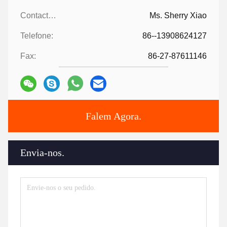
Contactos:
Ms. Sherry Xiao
Telefone:
86--13908624127
Fax:
86-27-87611146
Falem Agora.
Envia-nos.