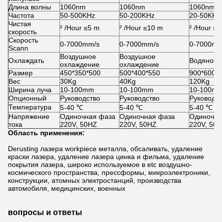
Длина волны
1060nm
1060nm
1060nm
Частота
50-500KHz
50-200KHz
20-50KHz
Чистая
² /Hour ≤5 m
² /Hour ≤10 m
² /Hour ≤
скорость
Скорость
0-7000mm/s
0-7000mm/s
0-7000mm
Scann
Воздушное
Воздушное
Охлаждать
Водяное 
охлаждение
охлаждение
Размер
450*350*500
500*400*550
900*600*
Вес
30Kg
40Kg
120Kg
Ширина луча
10-100mm
10-100mm
10-100m
Опционный
Руководство
Руководство
Руководс
Температура
5-40 ℃
5-40 ℃
5-40 ℃
Напряжение
Одиночная фаза
Одиночная фаза
Одиночна
тока
220V, 50HZ
220V, 50HZ
220V, 50
Область применения:
Derusting лазера workpiece металла, обсаливать, удаление
краски лазера, удаление лазера цинка и фильма, удаление
покрытия лазера, широко используемое в etc воздушно-
космического пространства, прессформы, микроэлектроники,
конструкции, атомных электростанций, производства
автомобиля, медицинских, военных
вопросы и ответы