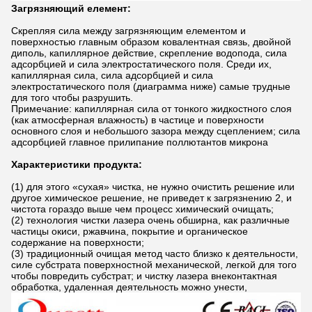
Загрязняющий елемент:
Скрепляя сила между загрязняющим елементом и
поверхностью главным образом ковалентная связь, двойной
диполь, капиллярное действие, скрепление водопода, сила
адсорбцией и сила электростатического поля. Среди их,
капиллярная сила, сила адсорбцией и сила
электростатического поля (диаграмма ниже) самые трудные
для того чтобы разрушить.
Примечание: капиллярная сила от тонкого жидкостного слоя
(как атмосферная влажность) в частице и поверхности
основного слоя и небольшого зазора между сцеплением; сила
адсорбцией главное прилипание поллютантов микрона
Характеристики продукта:
(1) для этого «сухая» чистка, не нужно очистить решение или
другое химическое решение, не приведет к загрязнению 2, и
чистота гораздо выше чем процесс химический очищать;
(2) технология чистки лазера очень обширна, как различные
частицы окиси, ржавчина, покрытие и органическое
содержание на поверхности;
(3) традиционный очищая метод часто близко к деятельности,
силе субстрата поверхностной механической, легкой для того
чтобы повредить субстрат; и чистку лазера внеконтактная
обработка, удаленная деятельность можно унести,