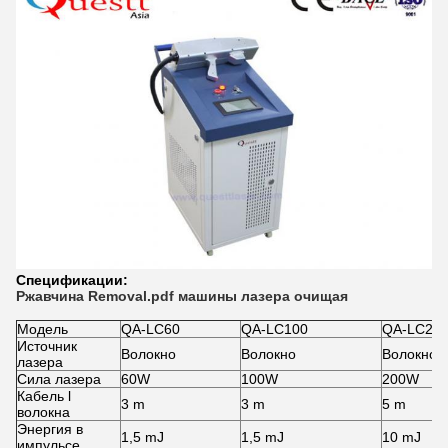
Спецификации:
Ржавчина Removal.pdf машины лазера очищая
Модель
QA-LC60
QA-LC100
QA-LC20
Источник
Волокно
Волокно
Волокно
лазера
Сила лазера
60W
100W
200W
Кабель l
3 m
3 m
5 m
волокна
Энергия в
1,5 mJ
1,5 mJ
10 mJ
импульсе