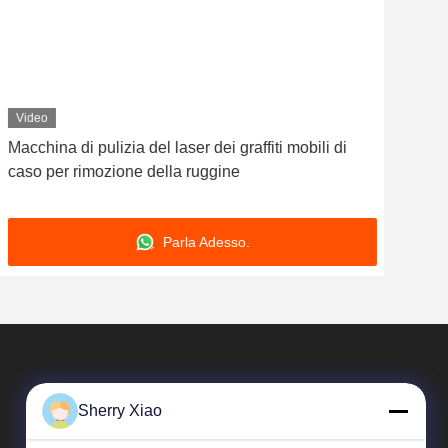
Video
Vid
Macchina di pulizia del laser dei graffiti mobili di
100 
caso per rimozione della ruggine
macc
fibr
Parla Adesso.
Sherry Xiao