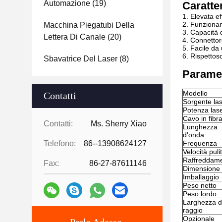
Automazione
(19)
Caratte
1. Elevata ef
2. Funziona
Macchina Piegatubi Della
3. Capacità d
Lettera Di Canale
(20)
4. Connetto
5. Facile da
6. Rispettos
Sbavatrice Del Laser
(8)
Paramet
Modello
Contatti
Sorgente la
Potenza las
Cavo in fibr
Contatti:
Ms. Sherry Xiao
Lunghezza
d'onda
Telefono:
86--13908624127
Frequenza
Velocità puli
Raffreddam
Fax:
86-27-87611146
Dimensione
Imballaggio
Peso netto
Peso lordo
Larghezza d
raggio
Opzionale