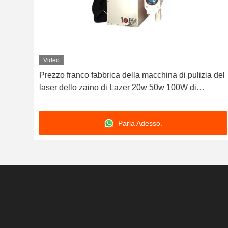
Video
Prezzo franco fabbrica della macchina di pulizia del
le
laser dello zaino di Lazer 20w 50w 100W di
ndita
rimozione della ruggine del metallo
Parla Adesso.