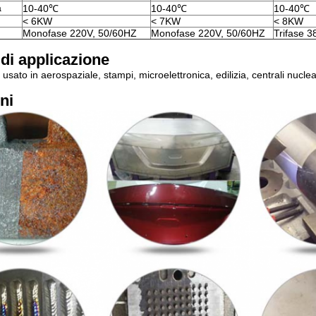
a
10-40℃
10-40℃
10-40℃
< 6KW
< 7KW
< 8KW
Monofase 220V, 50/60HZ
Monofase 220V, 50/60HZ
Trifase 
di applicazione
sato in aerospaziale, stampi, microelettronica, edilizia, centrali nuclea
ni