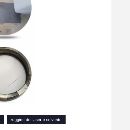
r
ruggine del laser e solvente