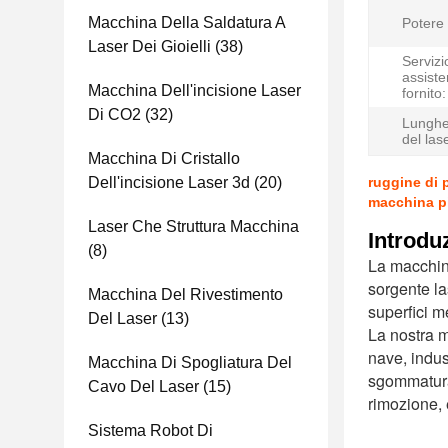
Macchina Della Saldatura A
Potere 
Laser Dei Gioielli
(38)
Servizi
assiste
Macchina Dell'incisione Laser
fornito:
Di CO2
(32)
Lunghe
del las
Macchina Di Cristallo
Dell'incisione Laser 3d
(20)
ruggine di 
macchina pi
Laser Che Struttura Macchina
Introdu
(8)
La macchina
sorgente las
Macchina Del Rivestimento
superfici m
Del Laser
(13)
La nostra m
nave, indus
Macchina Di Spogliatura Del
sgommatura,
Cavo Del Laser
(15)
rimozione, 
Sistema Robot Di