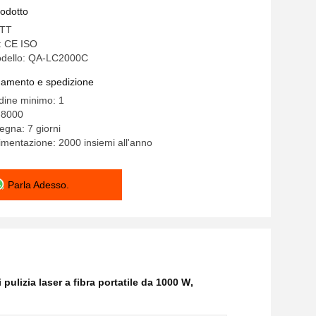
 di 1000W 2000W che rimuove macchina
rodotto
STT
e: CE ISO
odello: QA-LC2000C
gamento e spedizione
rdine minimo: 1
-8000
egna: 7 giorni
limentazione: 2000 insiemi all'anno
Parla Adesso.
pulizia laser a fibra portatile da 1000 W
,