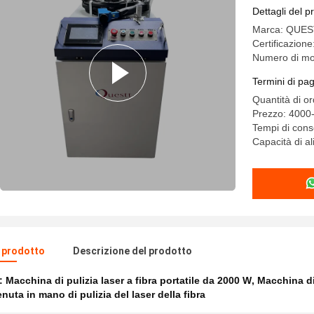
continua
Dettagli del p
più pulita
Marca: QUE
Certificazion
Numero di m
Termini di pa
Quantità di o
Prezzo: 4000
Tempi di cons
Capacità di a
l prodotto
Descrizione del prodotto
e:
Macchina di pulizia laser a fibra portatile da 2000 W
,
Macchina di 
uta in mano di pulizia del laser della fibra