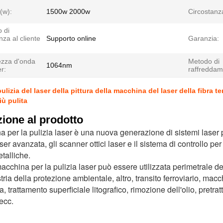
(w):
1500w 2000w
Circostanz
o di
nza al cliente
Supporto online
Garanzia:
zza d'onda
Metodo di
1064nm
er:
raffreddam
pulizia del laser della pittura della macchina del laser della fib
ù pulita
zione al prodotto
 per la pulizia laser è una nuova generazione di sistemi laser per 
er avanzata, gli scanner ottici laser e il sistema di controllo per 
etalliche.
acchina per la pulizia laser può essere utilizzata perimetrale de
tria della protezione ambientale, altro, transito ferroviario, macc
 trattamento superficiale litografico, rimozione dell'olio, pretra
ecc.