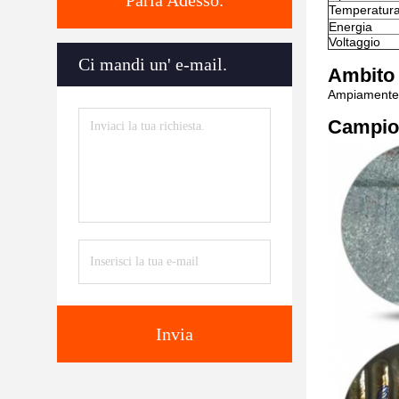
Parla Adesso.
Temperatur
Energia
Voltaggio
Ci mandi un' e-mail.
Ambito 
Ampiamente u
Campio
Invia