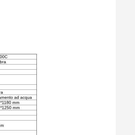
00C
ibra
ra
amento ad acqua
0*1180 mm
0*1250 mm
mm