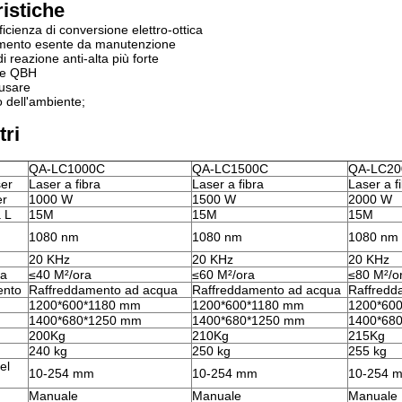
ristiche
ficienza di conversione elettro-ottica
mento esente da manutenzione
i reazione anti-alta più forte
re QBH
 usare
o dell'ambiente;
ri
QA-LC1000C
QA-LC1500C
QA-LC20
ser
Laser a fibra
Laser a fibra
Laser a f
er
1000 W
1500 W
2000 W
a L
15M
15M
15M
1080 nm
1080 nm
1080 nm
20 KHz
20 KHz
20 KHz
ta
≤40 M²/ora
≤60 M²/ora
≤80 M²/o
ento
Raffreddamento ad acqua
Raffreddamento ad acqua
Raffredd
1200*600*1180 mm
1200*600*1180 mm
1200*60
1400*680*1250 mm
1400*680*1250 mm
1400*68
200Kg
210Kg
215Kg
240 kg
250 kg
255 kg
el
10-254 mm
10-254 mm
10-254 
Manuale
Manuale
Manuale