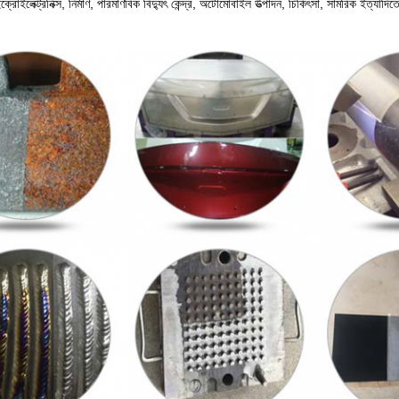
ক্রোইলেক্ট্রনিক্স, নির্মাণ, পারমাণবিক বিদ্যুৎ কেন্দ্র, অটোমোবাইল উত্পাদন, চিকিৎসা, সামরিক ইত্যাদিত