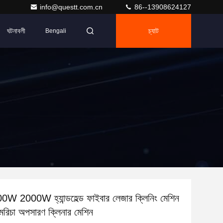
info@questt.com.cn
86--13908624127
ঘটনাবলী
চ্যাট
Bengali
0W 2000W হ্যান্ডহেল্ড ফাইবার লেজার ক্লিনিং মেশিন
 মরিচা অপসারণ ক্লিনার মেশিন