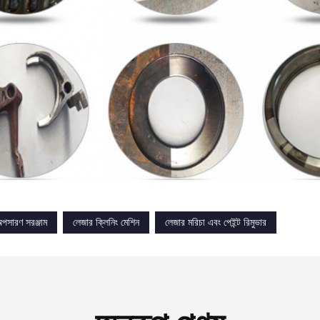
পসারণ সরঞ্জাম
লেজার ক্লিনিং মেশিন
লেজার মরিচা এবং পেইন্ট রিমুভার