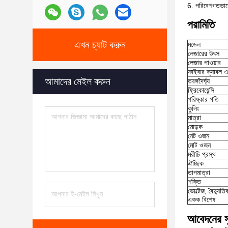
6. পরিবেশগতভাবে ব
পরামিতি
এখন চ্যাট করুন
মডেল
লেজারের উৎস
লেজার পাওয়ার
ফাইবার ক্যাবল 
আমাদের মেইল করুন
তরঙ্গদৈর্ঘ্য
ফ্রিকোয়েন্সি
পরিষ্কার গতি
কুলিং
মাত্রা
মোড়ক
নেট ওজন
মোট ওজন
মরীচি প্রস্থ
ঐচ্ছিক
তাপমাত্রা
শক্তি
ভোল্টেজ, বৈদ্যুতি
একক বিশেষ
আবেদনের স