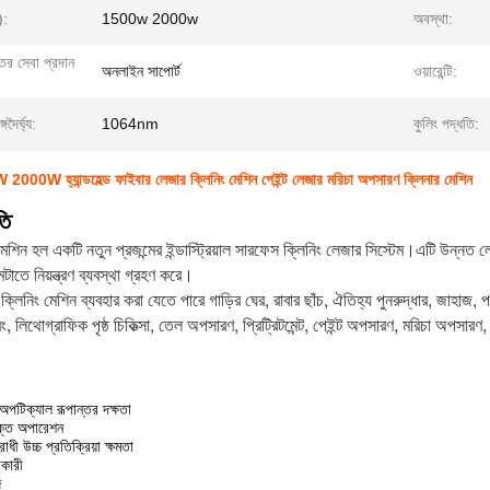
):
1500w 2000w
অবস্থা:
্তর সেবা প্রদান
অনলাইন সাপোর্ট
ওয়ারেন্টি:
দৈর্ঘ্য:
1064nm
কুলিং পদ্ধতি:
000W হ্যান্ডহেল্ড ফাইবার লেজার ক্লিনিং মেশিন পেইন্ট লেজার মরিচা অপসারণ ক্লিনার মেশিন
তি
েশিন হল একটি নতুন প্রজন্মের ইন্ডাস্ট্রিয়াল সারফেস ক্লিনিং লেজার সিস্টেম।এটি উন্নত লেজার
েটাতে নিয়ন্ত্রণ ব্যবস্থা গ্রহণ করে।
লিনিং মেশিন ব্যবহার করা যেতে পারে গাড়ির ঘের, রাবার ছাঁচ, ঐতিহ্য পুনরুদ্ধার, জাহাজ, পরি
 লিথোগ্রাফিক পৃষ্ঠ চিকিত্সা, তেল অপসারণ, প্রিট্রিটমেন্ট, পেইন্ট অপসারণ, মরিচা অপসারণ,
-অপটিক্যাল রূপান্তর দক্ষতা
মুক্ত অপারেশন
ধী উচ্চ প্রতিক্রিয়া ক্ষমতা
কারী
জ