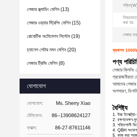
শক্তি(W
লেজার ক্ল্যাডিং মেশিন
(13)
বিক্রয়োত
করা হয়:
লেজার ওয়্যার স্ট্রিপিং মেশিন
(15)
লেজার তরঙ্গ
রোবোটিক অটোমেশন সিস্টেম
(19)
চ্যানেল লেটার নমন মেশিন
(20)
ক্রমাগত 1000W 2
পণ্য পরিচি
লেজার ট্রিমিং মেশিন
(8)
লেজার ক্লিনিং ম
প্রয়োজনীয়তা ম
আমাদের লেজার ক্
যোগাযোগ
অপসারণ, ডিগমিং,
যোগাযোগ:
Ms. Sherry Xiao
বৈশিষ্ট্য
1. উচ্চ ইলেক্ট্রো
টেলিফোন:
86--13908624127
2. রক্ষণাবেক্ষণ-
3. শক্তিশালী বিরো
ফ্যাক্স:
86-27-87611146
4. QBH সংযোগ
5. কাজ করা সহ