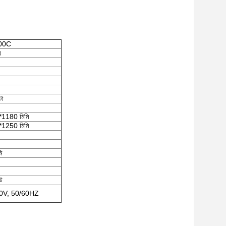
00C
র
টা
1180 মিমি
1250 মিমি
ি
ট
80V, 50/60HZ