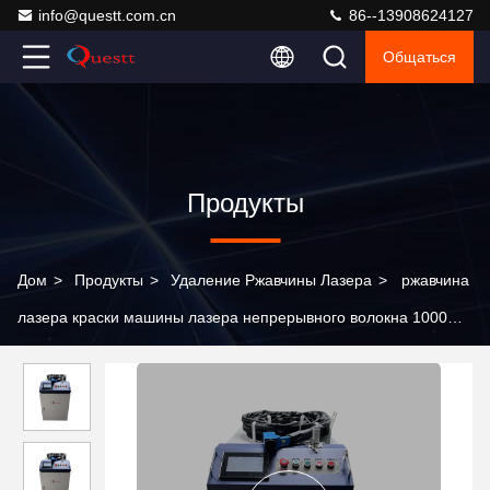
info@questt.com.cn
86--13908624127
Общаться
Продукты
Дом
>
Продукты
>
Удаление Ржавчины Лазера
>
ржавчина
лазера краски машины лазера непрерывного волокна 1000W
2000W handheld очищая извлекая более чистую машину