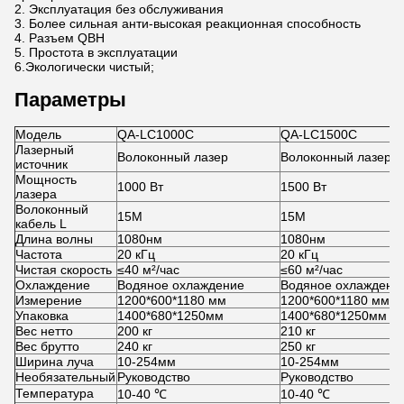
2. Эксплуатация без обслуживания
3. Более сильная анти-высокая реакционная способность
4. Разъем QBH
5. Простота в эксплуатации
6.Экологически чистый;
Параметры
Модель
QA-LC1000C
QA-LC1500C
Лазерный
Волоконный лазер
Волоконный лазер
источник
Мощность
1000 Вт
1500 Вт
лазера
Волоконный
15М
15М
кабель L
Длина волны
1080нм
1080нм
Частота
20 кГц
20 кГц
Чистая скорость
≤40 м²/час
≤60 м²/час
Охлаждение
Водяное охлаждение
Водяное охлаждени
Измерение
1200*600*1180 мм
1200*600*1180 мм
Упаковка
1400*680*1250мм
1400*680*1250мм
Вес нетто
200 кг
210 кг
Вес брутто
240 кг
250 кг
Ширина луча
10-254мм
10-254мм
Необязательный
Руководство
Руководство
Температура
10-40 ℃
10-40 ℃