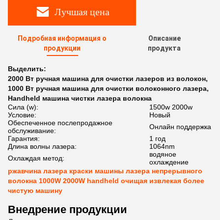
Лучшая цена
Подробная информация о
Описание
продукции
продукта
Выделить:
2000 Вт ручная машина для очистки лазеров из волокон
,
1000 Вт ручная машина для очистки волоконного лазера
,
Handheld машина чистки лазера волокна
Сила (w):
1500w 2000w
Условие:
Новый
Обеспеченное послепродажное
Онлайн поддержка
обслуживание:
Гарантия:
1 год
Длина волны лазера:
1064nm
водяное
Охлаждая метод:
охлаждение
ржавчина лазера краски машины лазера непрерывного
волокна 1000W 2000W handheld очищая извлекая более
чистую машину
Внедрение продукции