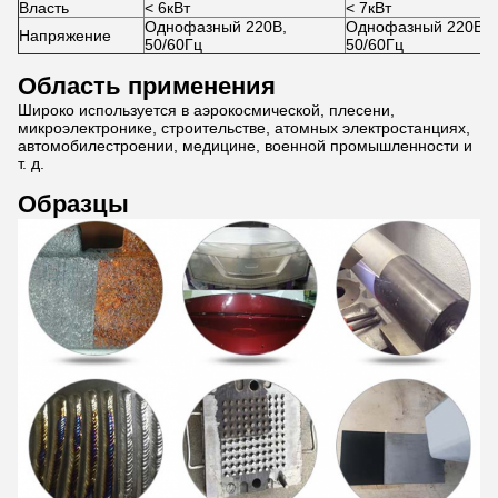
Власть
< 6кВт
< 7кВт
Однофазный 220В,
Однофазный 220В,
Напряжение
50/60Гц
50/60Гц
Область применения
Широко используется в аэрокосмической, плесени,
микроэлектронике, строительстве, атомных электростанциях,
автомобилестроении, медицине, военной промышленности и
т. д.
Образцы