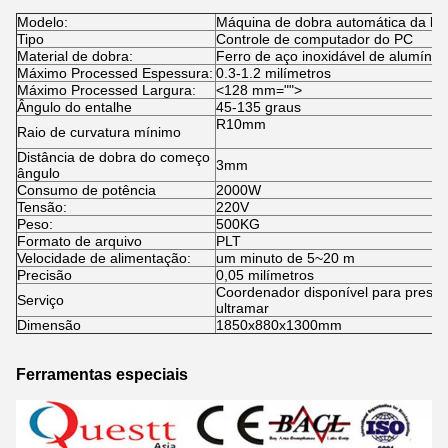
Modelo:
Máquina de dobra automática da le
Tipo
Controle de computador do PC
Material de dobra:
Ferro de aço inoxidável de alumínio
Máximo Processed Espessura:
0.3-1.2 milímetros
Máximo Processed Largura:
<128 mm="">
Ângulo do entalhe
45-135 graus
R10mm
Raio de curvatura mínimo
Distância de dobra do começo
3mm
ângulo
Consumo de potência
2000W
Tensão:
220V
Peso:
500KG
Formato de arquivo
PLT
Velocidade de alimentação:
um minuto de 5~20 m
Precisão
0,05 milímetros
Coordenador disponível para presta
Serviço
ultramar
Dimensão
1850x880x1300mm
Ferramentas especiais