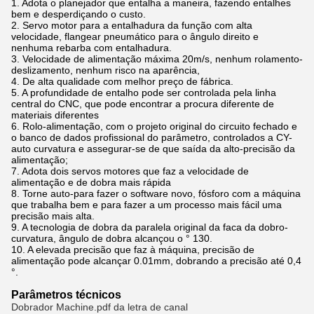
1. Adota o planejador que entalha a maneira, fazendo entalhes
bem e desperdiçando o custo.
2. Servo motor para a entalhadura da função com alta
velocidade, flangear pneumático para o ângulo direito e
nenhuma rebarba com entalhadura.
3. Velocidade de alimentação máxima 20m/s, nenhum rolamento-
deslizamento, nenhum risco na aparência,
4. De alta qualidade com melhor preço de fábrica.
5. A profundidade de entalho pode ser controlada pela linha
central do CNC, que pode encontrar a procura diferente de
materiais diferentes
6. Rolo-alimentação, com o projeto original do circuito fechado e
o banco de dados profissional do parâmetro, controlados a CY-
auto curvatura e assegurar-se de que saída da alto-precisão da
alimentação;
7. Adota dois servos motores que faz a velocidade de
alimentação e de dobra mais rápida
8. Torne auto-para fazer o software novo, fósforo com a máquina
que trabalha bem e para fazer a um processo mais fácil uma
precisão mais alta.
9. A tecnologia de dobra da paralela original da faca da dobro-
curvatura, ângulo de dobra alcançou o ° 130.
10. A elevada precisão que faz à máquina, precisão de
alimentação pode alcançar 0.01mm, dobrando a precisão até 0,4
°.
Parâmetros técnicos
Dobrador Machine.pdf da letra de canal