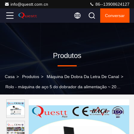
info@questt.com.cn
86--13908624127
Conversar
Produtos
Casa
>
Produtos
>
Máquina De Dobra Da Letra De Canal
>
Rolo - máquina de aço 5 do dobrador da alimentação ~ 20
m/minuto, máquina do dobrador da letra de canal para logotipos