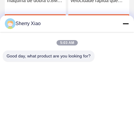
máquina de dobra 0.8MPa
velocidade rápida que
para bobinas do chapa
entalha a máquina,
metálica/as de alumínio
máquina de dobra manual
Falem Agora.
Falem Agora.
para a folha de metal
Sherry Xiao
5:03 AM
Good day, what product are you looking for?
Wuhan Questt ASIA Technology Co., Ltd.
info@questt.com.cn
86--13908624127
Construção de A7-101, de Hangyu, universidade Sci de
Wuhan & parque da tecnologia, colaborador do leste da
Alto-tecnologia do lago. Zona, Wuhan, Hubei, China