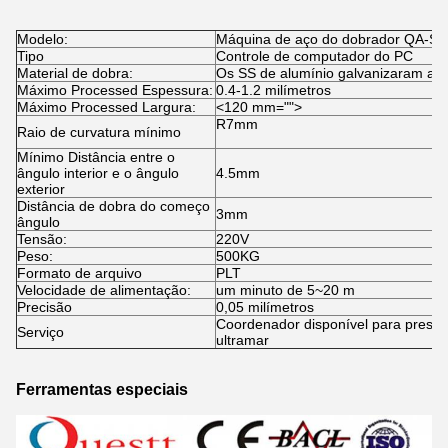
Modelo:
Máquina de aço do dobrador QA-S
Tipo
Controle de computador do PC
Material de dobra:
Os SS de alumínio galvanizaram a f
Máximo Processed Espessura:
0.4-1.2 milímetros
Máximo Processed Largura:
<120 mm="">
R7mm
Raio de curvatura mínimo
Mínimo Distância entre o
ângulo interior e o ângulo
4.5mm
exterior
Distância de dobra do começo
3mm
ângulo
Tensão:
220V
Peso:
500KG
Formato de arquivo
PLT
Velocidade de alimentação:
um minuto de 5~20 m
Precisão
0,05 milímetros
Coordenador disponível para presta
Serviço
ultramar
Ferramentas especiais