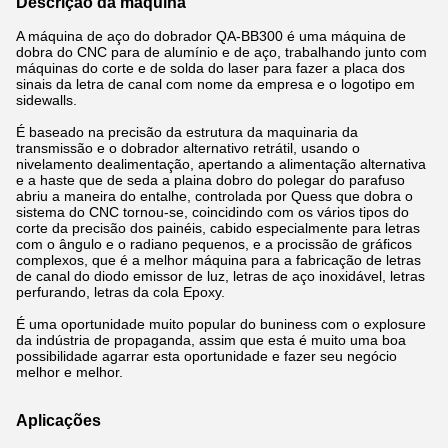
Descrição da máquina
A máquina
de aço do dobrador
QA-BB300
é uma máquina de
dobra do CNC para de alumínio e de aço, trabalhando junto com
máquinas do corte e de solda do laser para fazer a placa dos
sinais da letra de canal com nome da empresa e o logotipo em
sidewalls.
É baseado na precisão da estrutura da maquinaria da
transmissão e o dobrador alternativo retrátil, usando o
nivelamento dealimentação, apertando a alimentação alternativa
e a haste que de seda a plaina dobro do polegar do parafuso
abriu a maneira do entalhe, controlada por Quess que dobra o
sistema do CNC tornou-se, coincidindo com os vários tipos do
corte da precisão dos painéis, cabido especialmente para letras
com o ângulo e o radiano pequenos, e a procissão de gráficos
complexos, que é a melhor máquina para a fabricação de letras
de canal do diodo emissor de luz, letras de aço inoxidável, letras
perfurando, letras da cola Epoxy.
É uma oportunidade muito popular do buniness com o explosure
da indústria de propaganda, assim que esta é muito uma boa
possibilidade agarrar esta oportunidade e fazer seu negócio
melhor e melhor.
Aplicações