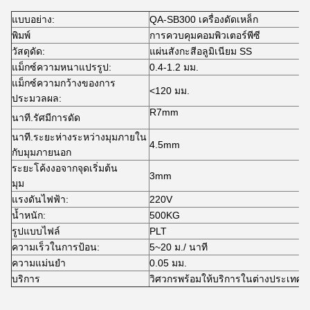
แบบอย่าง:
QA-SB300 เครื่องดัดเหล็ก
พิมพ์
การควบคุมคอมพิวเตอร์พีซี
วัสดุดัด:
แผ่นสังกะสีอลูมิเนียม SS
แม็กซ์ความหนาแปรรูป:
0.4-1.2 มม.
แม็กซ์ความกว้างของการ
<120 มม.
ประมวลผล:
R7mm
นาที.รัศมีการดัด
นาที.ระยะห่างระหว่างมุมภายใน
4.5mm
กับมุมภายนอก
ระยะโค้งงอจากจุดเริ่มต้น
3mm
มุม
แรงดันไฟฟ้า:
220V
น้ำหนัก:
500KG
รูปแบบไฟล์
PLT
ความเร็วในการป้อน:
5~20 ม./ นาที
ความแม่นยำ
0.05 มม.
บริการ
วิศวกรพร้อมให้บริการในต่างประเทศ