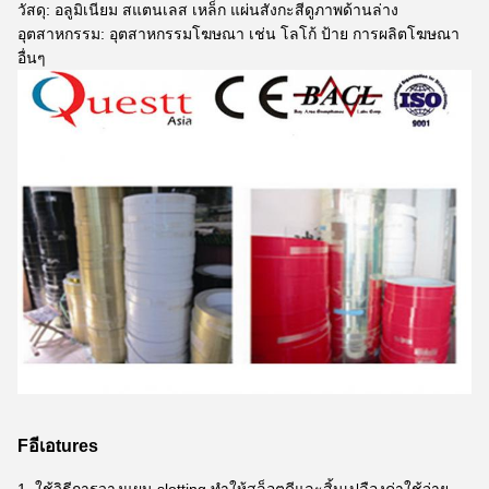
วัสดุ: อลูมิเนียม สแตนเลส เหล็ก แผ่นสังกะสีดูภาพด้านล่าง
อุตสาหกรรม: อุตสาหกรรมโฆษณา เช่น โลโก้ ป้าย การผลิตโฆษณา
อื่นๆ
F
อี
เอ
tures
1. ใช้วิธีการวางแผน slotting ทำให้สล็อตดีและสิ้นเปลืองค่าใช้จ่าย