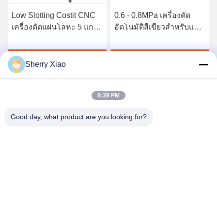
Low Slotting Costit CNC
0.6 - 0.8MPa เครื่องดัด
เครื่องดัดแผ่นโลหะ 5 แกน
อัตโนมัติสีเขียวสำหรับแผ่น
ควบคุมสำหรับเหล็กอลูมิ
โลหะ / อลูมิเนียมคอยส์
เนียม
หา ราคา ที่ ดี ที่สุด
หา ราคา ที่ ดี ที่สุด
Sherry Xiao
8:39 PM
Good day, what product are you looking for?
Wuhan Questt ASIA Technology Co., Ltd.
info@questt.com.cn
86--13908624127
A7-101 อาคาร Hangyu อุทยานวิทยาศาสตร์และเทคโนโลยี
มหาวิทยาลัยหวู่ฮั่น East Lake High-tech Dev โซน หวู่ฮั่น หูเป่ย
ประเทศจีน