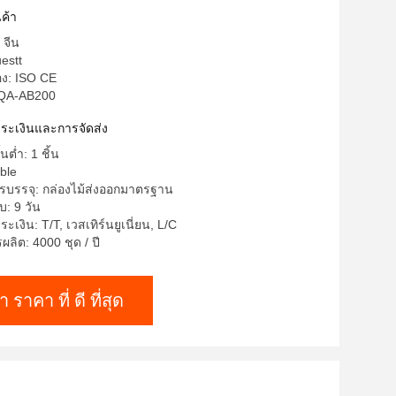
ค้า
 จีน
estt
อง: ISO CE
 QA-AB200
าระเงินและการจัดส่ง
้นต่ำ: 1 ชิ้น
ble
รบรรจุ: กล่องไม้ส่งออกมาตรฐาน
: 9 วัน
ะเงิน: T/T, เวสเทิร์นยูเนี่ยน, L/C
ิต: 4000 ชุด / ปี
า ราคา ที่ ดี ที่สุด