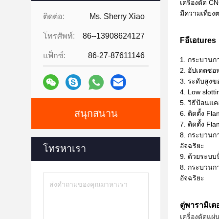
เครื่องดัด CN
มีความเที่ยง
ติดต่อ:
Ms. Sherry Xiao
โทรศัพท์:
86--13908624127
F
อี
เอ
tures
แฟ็กซ์:
86-27-87611146
1. กระบวนการ
2. อัปเดตซอฟ
3. ระดับสูงข
4. Low slotti
5. วิธีป้อนแ
สนุกสนาน
6. ติดตั้ง 
7. ติดตั้ง F
8. กระบวนก
อัจฉริยะ
โทรหาเรา
9. ด้วยระบบน
8. กระบวนก
อัจฉริยะ
ตู่
พารามิเต
เครื่องดัดแ