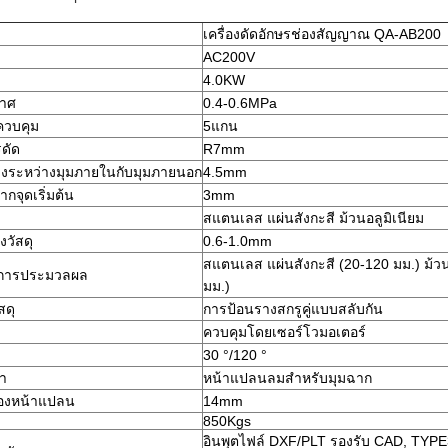
เครื่องดัดอักษรช่องสัญญาณ QA-AB200
AC200V
4.0KW
กาศ
0.4-0.6MPa
วบคุม
5แกน
รดัด
R7mm
างระหว่างมุมภายในกับมุมภายนอก
4.5mm
กจุดเริ่มต้น
3mm
สแตนเลส แผ่นสังกะสี ม้วนอลูมิเนียม
วัสดุ
0.6-1.0mm
สแตนเลส แผ่นสังกะสี (20-120 มม.) ม้วน
งการประมวลผล
มม.)
สดุ
การป้อนรางสกรูคู่แบบสลับกัน
ควบคุมโดยเซอร์โวมอเตอร์
30 °/120 °
่า
หน้าแปลนลมสำหรับมุมฉาก
องหน้าแปลน
14mm
850Kgs
อินพุตไฟล์ DXF/PLT รองรับ CAD, TY