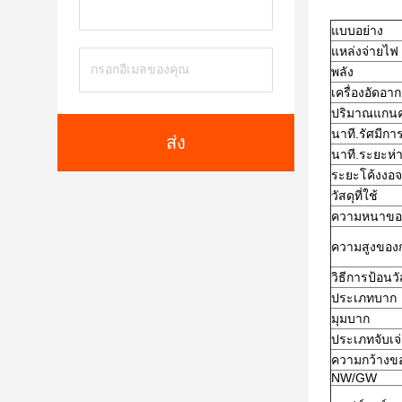
แบบอย่าง
แหล่งจ่ายไฟ
พลัง
เครื่องอัดอา
ปริมาณแกนค
นาที.รัศมีกา
ส่ง
นาที.ระยะห่
ระยะโค้งงอจา
วัสดุที่ใช้
ความหนาของ
ความสูงขอ
วิธีการป้อนวั
ประเภทบาก
มุมบาก
ประเภทจับเจ
ความกว้างข
NW/GW