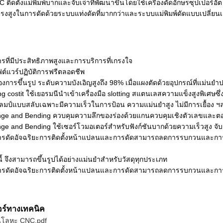
C ติดตั้งแม่พิมพ์บากและจับเจ่าที่พัฒนาขึ้นโดยใช้เครื่องดัดอักษรซุปเปอร์อ
ตรงสูงในการดัดด้วยระบบแท่งดัดที่มากกว่าและระบบแม่พิมพ์ดัดแบบเปลี่ยนเ
ที่มีประสิทธิภาพสูงและการบริการที่เกรงใจ
ต์แวร์ปฏิบัติการฟรีตลอดชีพ
องการขึ้นรูป
ระดับความบังเอิญสูงถึง 98% เมื่อแผงตัดด้วยอุปกรณ์ที่แม่นยำ
ng costit ใช้เยอรมนีนำเข้าเครื่องมือ slotting สแตนเลสความแข็งสูงพิเศษซึ่ง
คลมป์แบบสลับเฉพาะมีความเร็วในการป้อน ความแม่นยำสูง ไม่มีการเยื้อง ฯ
Flange and Bending ควบคุมความลึกของร่องด้วยแกนควบคุมเชิงตัวเลขแ
lange and Bending ใช้เซอร์โวมอเตอร์สำหรับฟังก์ชันบากด้วยความเร็วสูง จับ
ารดัดอัจฉริยะการติดตั้งหน้าแปลนและการดัดสามารถลดการรบกวนและก
ี้ จึงสามารถขึ้นรูปได้อย่างแม่นยำสำหรับวัสดุทุกประเภท
ารดัดอัจฉริยะการติดตั้งหน้าแปลนและการดัดสามารถลดการรบกวนและก
อร์ทางเทคนิค
ผ่นโลหะ CNC.pdf