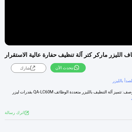
اف الليزر ماركر كتر آلة تنظيف حفارة عالية الاستقرار
نتحدث الآن
شارك
لصدأ بالليزر
60W متعددة الوظائف الألياف الليزر آلة التنظيف الليزر ماركر القاطع حفارة وصف: تتميز آلة التنظيف بالليزر متعددة الوظائف QA-LC60M بقدرات ليزر
اترك رسالة