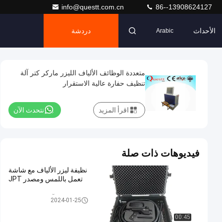
info@questt.com.cn
86--13908624127
الأحداث
دردشة
Arabic
متعددة الوظائف الألياف الليزر ماركر كتر آلة
تنظيف حفارة عالية الاستقرار
اقرأ المزيد
نتحدث الآن
فيديوهات ذات صلة
نظيفة ليزر الألياف مع شاشة
تعمل باللمس ومصدر JPT
آلة التنظيف بالليزر
2024-01-25
00:45