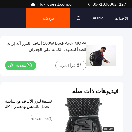
info@questt.com.cn
86--13908624127
الأحداث
دردشة
Arabic
100W BackPack MOPA ألياف الليزر آلة إزالة
الصدأ لتنظيف الكتابة على الجدران
اقرأ المزيد
نتحدث الآن
فيديوهات ذات صلة
نظيفة ليزر الألياف مع شاشة
تعمل باللمس ومصدر JPT
آلة التنظيف بالليزر
2024-01-25
00:45