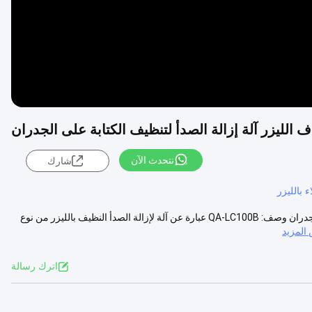
نتحدث الآن
شارك
 بالليزر
100W BackPack MOPA ألياف الليزر آلة إزالة الصدأ لتنظيف الكتابة على الجدران وصف: QA-LC100B عبارة عن آلة لإزالة الصدأ النظيف بالليزر من نوع
المزيد
اترك رسالة