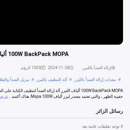
100W BackPack MOPA ألياف الليزر آلة إزالة الصدأ لتنظيف الكتابة على الجدران
إزالة الصدأ بالليزر
2024-11-28
1303 الرؤى
#
معدات إزالة الصدأ بالليزر
#
آلة التنظيف بالليزر
#
مزيل الصدأ والطلاء
حقيبة الظهر ، والتي تعتمد مصدر ليزر ألياف Mopa 100W. هناك أكسد...
عرض 
رسائل الزائر
لا توجد تعليقات عامة بعد