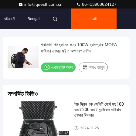
info@questt.com.cn
86--13908624127
ঘটনাবলী
চ্যাট
Bengali
গ্রাফিতি পরিষ্কারের জন্য 100W ব্যাকপ্যাক MOPA
ফাইবার লেজার মরিচা অপসারণ মেশিন
এখন চ্যাট করুন
আরও জানুন
সম্পর্কিত ভিডিও
টাচ স্ক্রিন এবং জেপিটি সোর্স সহ 100
ওয়াট 200 ওয়াট স্যুটকেস ফাইবার
লেজার ক্লিনার
লেজার ক্লিনিং মেশিন
2024-01-25
00:45