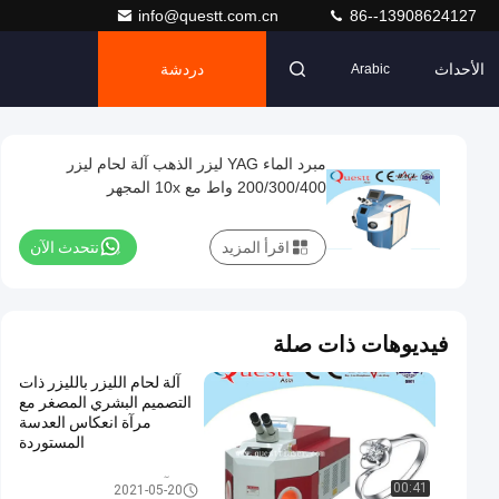
info@questt.com.cn
86--13908624127
الأحداث
دردشة
Arabic
مبرد الماء YAG ليزر الذهب آلة لحام ليزر
200/300/400 واط مع 10x المجهر
اقرأ المزيد
نتحدث الآن
فيديوهات ذات صلة
آلة لحام الليزر بالليزر ذات
التصميم البشري المصغر مع
مرآة انعكاس العدسة
المستوردة
آلة لحام الليزر والمجوهرات
00:41
2021-05-20