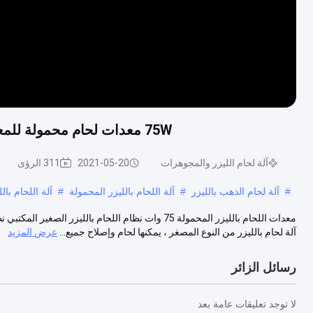
75W معدات لحام محمولة للمعادن ، نظام لحام ليزر مايكرو 1064nm لسطح المكتب
آلة لحام الليزر والمجوهرات
2021-05-20
311 الرؤى
#
آلة لحام الذهب بالليزر
#
آلة اللحام بالليزر المحمولة
#
آلة اللحام بالليز
آلة لحام بالليزر من النوع المصغر ، يمكنها لحام وإصلاح جميع...
عرض المزيد
رسائل الزائر
لا توجد تعليقات عامة بعد