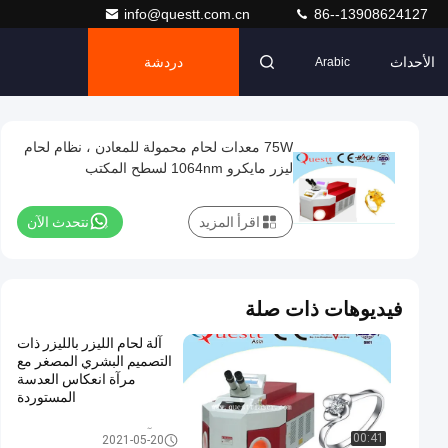
info@questt.com.cn
86--13908624127
الأحداث
دردشة
Arabic
75W معدات لحام محمولة للمعادن ، نظام لحام
ليزر مايكرو 1064nm لسطح المكتب
اقرأ المزيد
نتحدث الآن
فيديوهات ذات صلة
آلة لحام الليزر بالليزر ذات
التصميم البشري المصغر مع
مرآة انعكاس العدسة
المستوردة
آلة لحام الليزر والمجوهرات
00:41
2021-05-20