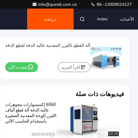
info@questt.com.cn
86--13908624127
الأحداث
دردشة
Arabic
آلة القطع بالليزر المعدنية عالية الدقة لقطع الدقة
اقرأ المزيد
نتحدث الآن
فيديوهات ذات صلة
6060 إكسسوارات مجوهرات
عالية الدقة آلة قطع ألياف
الليزر للوحة المعدنية الصغيرة
باستخدام الحاسب الآلي
آلة قطع المعادن بالليزر
00:45
2023-02-03