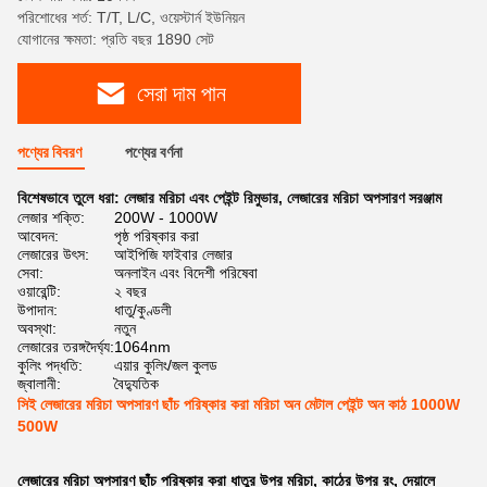
পরিশোধের শর্ত: T/T, L/C, ওয়েস্টার্ন ইউনিয়ন
যোগানের ক্ষমতা: প্রতি বছর 1890 সেট
সেরা দাম পান
পণ্যের বিবরণ
পণ্যের বর্ণনা
বিশেষভাবে তুলে ধরা:
লেজার মরিচা এবং পেইন্ট রিমুভার
,
লেজারের মরিচা অপসারণ সরঞ্জাম
লেজার শক্তি:
200W - 1000W
আবেদন:
পৃষ্ঠ পরিষ্কার করা
লেজারের উৎস:
আইপিজি ফাইবার লেজার
সেবা:
অনলাইন এবং বিদেশী পরিষেবা
ওয়ারেন্টি:
২ বছর
উপাদান:
ধাতু/কুণ্ডলী
অবস্থা:
নতুন
লেজারের তরঙ্গদৈর্ঘ্য:
1064nm
কুলিং পদ্ধতি:
এয়ার কুলিং/জল কুলড
জ্বালানী:
বৈদ্যুতিক
সিই লেজারের মরিচা অপসারণ ছাঁচ পরিষ্কার করা মরিচা অন মেটাল পেইন্ট অন কাঠ 1000W
500W
লেজারের মরিচা অপসারণ ছাঁচ পরিষ্কার করা ধাতুর উপর মরিচা, কাঠের উপর রং, দেয়ালে