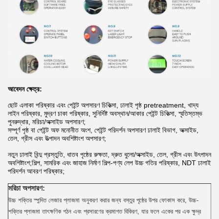
আবেদন ক্ষেত্র:
ছোট এলাকা পরিষ্কার এবং পেইন্ট অপসারণ চিকিত্সা, ঢালাই পৃষ্ঠ pretreatment, খাদ্য
লাইন পরিষ্কার, মুদ্রণ চাকা পরিষ্কার, সুনির্দিষ্ট অবস্থান/আকার পেইন্ট চিকিত্সা, স্মৃতিস্তম্ভ
পুনরুদ্ধার, মরিচা/অক্সাইড অপসারণ;
সম্পূর্ণ পৃষ্ঠ বা পেইন্ট অফ মনোনীত অংশ, পেইন্ট পরিদর্শন অপসারণ ঢালাই বিভাগ, অক্সাইড,
তেল, গ্রীস এবং উত্পাদন অবশিষ্টাংশ অপসারণ;
নতুন ঢালাই বিন্দু প্রস্তুতি, ধাতব পৃষ্ঠের রুক্ষতা, দ্রুত ধুলো/অক্সাইড, তেল, গ্রীস এবং উৎপাদন
অবশিষ্টাংশ;শিল্প, সামরিক এবং জাহাজ নির্মাণ শিল্প-পণ্য লেপ উচ্চ গতির পরিষ্কার, NDT ঢালাই
পরিদর্শন আবরণ পরিষ্কার;
মরিচা অপসারণ:
উচ্চ শক্তির স্পন্দিত লেজার প্লাজমা অনুকরণ করার জন্য বস্তুর পৃষ্ঠের উপর ফোকাস করে, উচ্চ-
শক্তির প্লাজমা তাৎক্ষণিক গঠন এবং প্রসারণের ক্রমাগত বিকিরণ, যার ফলে একের পর এক ক্ষুদ্র