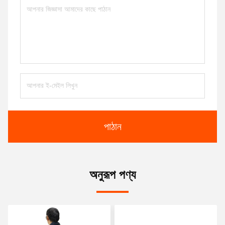
পাঠান
অনুরূপ পণ্য