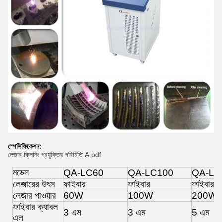
স্পেসিফিকেশন:
লেজার ক্লিনিং প্রযুক্তির পরিচিতি A.pdf
মডেল
QA-LC60
QA-LC100
QA-LC
লেজারের উৎস
ফাইবার
ফাইবার
ফাইবার
লেজার পাওয়ার
60W
100W
200W
ফাইবার ক্যাবল
3 এম
3 এম
5 এম
এল