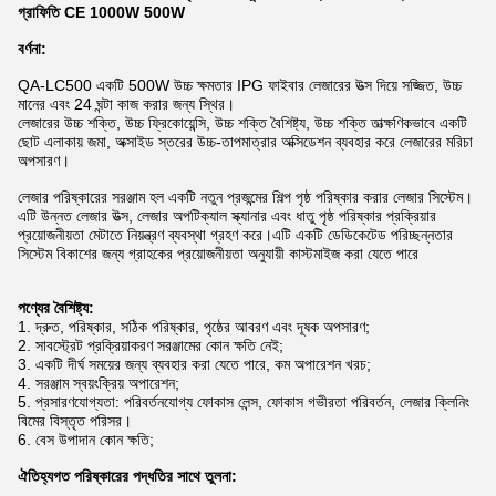
গ্রাফিতি CE 1000W 500W
বর্ণনা:
QA-LC500 একটি 500W উচ্চ ক্ষমতার IPG ফাইবার লেজারের উত্স দিয়ে সজ্জিত, উচ্চ
মানের এবং 24 ঘন্টা কাজ করার জন্য স্থির।
লেজারের উচ্চ শক্তি, উচ্চ ফ্রিকোয়েন্সি, উচ্চ শক্তি বৈশিষ্ট্য, উচ্চ শক্তি তাত্ক্ষণিকভাবে একটি
ছোট এলাকায় জমা, অক্সাইড স্তরের উচ্চ-তাপমাত্রার অক্সিডেশন ব্যবহার করে লেজারের মরিচা
অপসারণ।
লেজার পরিষ্কারের সরঞ্জাম হল একটি নতুন প্রজন্মের শিল্প পৃষ্ঠ পরিষ্কার করার লেজার সিস্টেম।
এটি উন্নত লেজার উত্স, লেজার অপটিক্যাল স্ক্যানার এবং ধাতু পৃষ্ঠ পরিষ্কার প্রক্রিয়ার
প্রয়োজনীয়তা মেটাতে নিয়ন্ত্রণ ব্যবস্থা গ্রহণ করে।এটি একটি ডেডিকেটেড পরিচ্ছন্নতার
সিস্টেম বিকাশের জন্য গ্রাহকের প্রয়োজনীয়তা অনুযায়ী কাস্টমাইজ করা যেতে পারে
পণ্যের বৈশিষ্ট্য:
1. দ্রুত, পরিষ্কার, সঠিক পরিষ্কার, পৃষ্ঠের আবরণ এবং দূষক অপসারণ;
2. সাবস্ট্রেট প্রক্রিয়াকরণ সরঞ্জামের কোন ক্ষতি নেই;
3. একটি দীর্ঘ সময়ের জন্য ব্যবহার করা যেতে পারে, কম অপারেশন খরচ;
4. সরঞ্জাম স্বয়ংক্রিয় অপারেশন;
5. প্রসারণযোগ্যতা: পরিবর্তনযোগ্য ফোকাস লেন্স, ফোকাস গভীরতা পরিবর্তন, লেজার ক্লিনিং
বিমের বিস্তৃত পরিসর।
6. বেস উপাদান কোন ক্ষতি;
ঐতিহ্যগত পরিষ্কারের পদ্ধতির সাথে তুলনা: