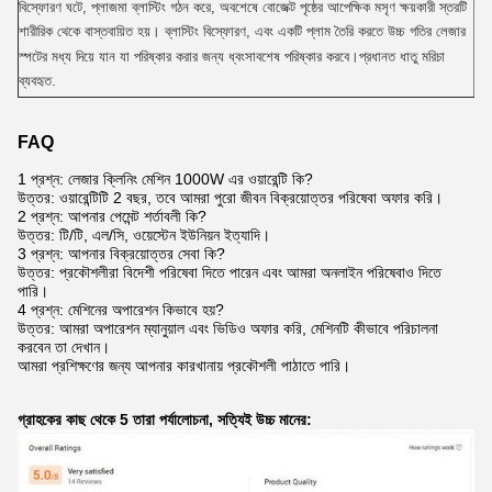
বিস্ফোরণ ঘটে, প্লাজমা ব্লাস্টিং গঠন করে, অবশেষে বোজেক্ট পৃষ্ঠের আপেক্ষিক মসৃণ ক্ষয়কারী স্তরটি
শারীরিক থেকে বাস্তবায়িত হয়। ব্লাস্টিং বিস্ফোরণ, এবং একটি প্লাম তৈরি করতে উচ্চ গতির লেজার
স্পটের মধ্য দিয়ে যান যা পরিষ্কার করার জন্য ধ্বংসাবশেষ পরিষ্কার করবে।প্রধানত ধাতু মরিচা
ব্যবহৃত.
FAQ
1 প্রশ্ন: লেজার ক্লিনিং মেশিন 1000W এর ওয়ারেন্টি কি?
উত্তর: ওয়ারেন্টিটি 2 বছর, তবে আমরা পুরো জীবন বিক্রয়োত্তর পরিষেবা অফার করি।
2 প্রশ্ন: আপনার পেমেন্ট শর্তাবলী কি?
উত্তর: টি/টি, এল/সি, ওয়েস্টেন ইউনিয়ন ইত্যাদি।
3 প্রশ্ন: আপনার বিক্রয়োত্তর সেবা কি?
উত্তর: প্রকৌশলীরা বিদেশী পরিষেবা দিতে পারেন এবং আমরা অনলাইন পরিষেবাও দিতে
পারি।
4 প্রশ্ন: মেশিনের অপারেশন কিভাবে হয়?
উত্তর: আমরা অপারেশন ম্যানুয়াল এবং ভিডিও অফার করি, মেশিনটি কীভাবে পরিচালনা
করবেন তা দেখান।
আমরা প্রশিক্ষণের জন্য আপনার কারখানায় প্রকৌশলী পাঠাতে পারি।
গ্রাহকের কাছ থেকে 5 তারা পর্যালোচনা, সত্যিই উচ্চ মানের: