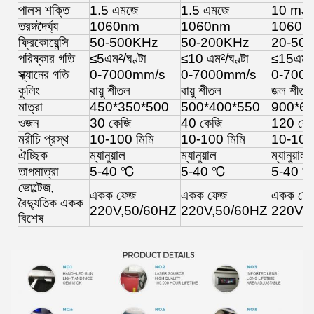
পালস শক্তি
1.5 এমজে
1.5 এমজে
10 mJ
তরঙ্গদৈর্ঘ্য
1060nm
1060nm
1060n
ফ্রিকোয়েন্সি
50-500KHz
50-200KHz
20-50
পরিষ্কার গতি
≤5
এম
²
/ঘণ্টা
≤
10 এম
²
/ঘণ্টা
≤15
এম
²
স্ক্যানের গতি
0-7000mm/s
0-7000mm/s
0-700
কুলিং
বায়ু শীতল
বায়ু শীতল
জল শীতল
মাত্রা
450*350*500
500*400*550
900*6
ওজন
30 কেজি
40 কেজি
120 কে
মরীচি প্রস্থ
10-100 মিমি
10-100 মিমি
10-100 
ঐচ্ছিক
ম্যানুয়াল
ম্যানুয়াল
ম্যানুয়াল
তাপমাত্রা
5-40 ℃
5-40 ℃
5-40 
ভোল্টেজ,
একক ফেজ
একক ফেজ
একক ফে
বৈদ্যুতিক একক
220V,50/60
HZ
220V,50/60
HZ
220V,5
বিশেষ