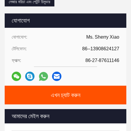
লেজার মরিচা এবং পেইন্ট রিমুভার
যোগাযোগ
যোগাযোগ:
Ms. Sherry Xiao
টেলিফোন:
86--13908624127
ফ্যাক্স:
86-27-87611146
এখন চ্যাট করুন
আমাদের মেইল করুন