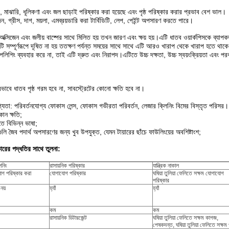
, মাঝারি, ধূলিকণা এবং জল ছাড়াই পরিষ্কার করা হয়েছে এবং পৃষ্ঠ পরিষ্কার করার প্রভাব বেশ ভাল।
রজন, গ্রীস, দাগ, ময়লা, এমব্রয়ডারি করা টার্বিডিটি, লেপ, পেইন্ট অপসারণ করতে পারে।
অক্সিজেন এবং জলীয় বাষ্পের সাথে মিলিত হয় তখন জারণ এবং ক্ষয় হয়।এটি ধাতব ওয়ার্কপিসকে ব্যাপ
িসটি সম্পূর্ণরূপে দূষিত না হয় ততক্ষণ পর্যন্ত সময়ের সাথে সাথে এটি আরও খারাপ থেকে খারাপ হতে থ
রিক পলিশিং ব্যবহার করে না, তাই এটি দ্রুত এবং নিরাপদ।এটিতে উচ্চ দক্ষতা, উচ্চ স্বয়ংক্রিয়তা এবং প
্রভাবে ধাতব পৃষ্ঠ গরম হবে না, সাবস্ট্রেটের কোনো ক্ষতি হবে না।
্যতা: পরিবর্তনযোগ্য ফোকাস লেন্স, ফোকাস গভীরতা পরিবর্তন, লেজার ক্লিনিং বিমের বিস্তৃত পরিসর।
োন ক্ষতি;
ে বিভিন্ন ভাষা;
লি জৈব পদার্থ অপসারণের জন্য খুব উপযুক্ত, যেমন টায়ারের ছাঁচে ফাউলিংয়ের অবশিষ্টাংশ;
ারের পদ্ধতির সাথে তুলনা:
িনিং
রাসায়নিক পরিষ্কার
যান্ত্রিক নাকাল
গ পরিষ্কার করা
যোগাযোগ পরিষ্কার
ঘষিয়া তুলিয়া ফেলিতে সক্ষম যোগাযোগ
পরিষ্কার
নয়
হ্যাঁ
হ্যাঁ
কম
কম
রাসায়নিক ডিটারজেন্ট
ঘষিয়া তুলিয়া ফেলিতে সক্ষম কাগজ,
পেষকদন্ত, ঘষিয়া তুলিয়া ফেলিতে সক্ষম