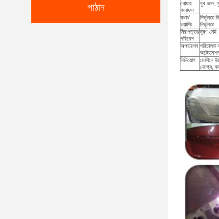
ধোয়ার
খুব ভাল, খ
পাঠান
ফলাফল
যথার্থ
নির্ভুলতা ন
ওয়াশিং
নির্ভুলতা
নিরাপত্তা/
দূষণ নেই
পরিবেশ
অপারেশন
পরিচালনা 
অটোমেশন
বিনিয়োগ
মেশিনে উচ
ভোগ্য, কম