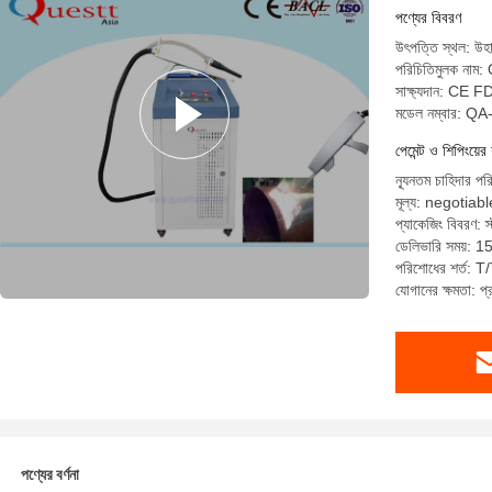
পণ্যের বিবরণ
উৎপত্তি স্থল: উহা
পরিচিতিমুলক না
সাক্ষ্যদান: CE F
মডেল নম্বার: Q
পেমেন্ট ও শিপিংয়ের 
ন্যূনতম চাহিদার পর
মূল্য: negotiabl
প্যাকেজিং বিবরণ: স্ট
ডেলিভারি সময়: 15
পরিশোধের শর্ত: T/T
যোগানের ক্ষমতা: 
পণ্যের বর্ণনা