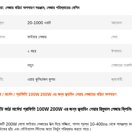
ধরা:
লেজার মরিচা অপসারণ সরঞ্জাম
,
লেজার পরিষ্কারের মেশিন
্তি:
20-1000 ওয়াট
আবেদন:
উৎস:
ফাইবার লেজার
সেবা:
২ বছর
উপাদান:
নতুন
লেজারের তরঙ্গদৈর
ধতি:
এয়ার কুলিং/জল কুলড
জ্বালানী:
াঠ / মার্বেল / গ্রাফিতি 100W 200W এর জন্য ক্ল্যাডিং লেয়ার লেজারের মরিচা অপসারণ
ন্ট/ কাঠ/ মার্বেল/ গ্রাফিতি 100W 200W এর জন্য ক্ল্যাডিং লেয়ার রিমুভাল লেজার ক্লিনি
00W মোপা ফাইবার লেজারের উত্স দিয়ে সজ্জিত, পালস প্রস্থ 10-400ns থেকে সামঞ্জস্য করা যেতে
িকের ছাঁচ এবং স্টেইনলেস স্টিলের মতো নির্ভুল পরিষ্কার করতে পারে।