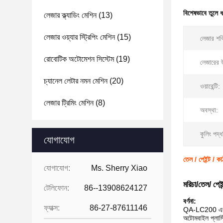
বিশেষভাবে তুলে 
লেজার ক্ল্যাডিং মেশিন
(13)
লেজার ওয়্যার স্ট্রিপিং মেশিন
(15)
লেজার শক
রোবোটিক অটোমেশন সিস্টেম
(19)
লেজারের 
চ্যানেল লেটার নমন মেশিন
(20)
ওয়ারেন্টি:
লেজার ট্রিমিং মেশিন
(8)
অবস্থা:
কুলিং পদ্
যোগাযোগ
তেল / পেইন্ট / ক
যোগাযোগ:
Ms. Sherry Xiao
মরিচা/তেল/ পেই
টেলিফোন:
86--13908624127
বর্ণনা:
ফ্যাক্স:
86-27-87611146
QA-LC200 একটি 2
অটোমবাইল প্লাস্ট