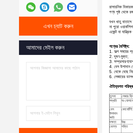
রাসায়নিক বিকারক
পণ্য পৃষ্ঠ থেকে 
যখন ধাতু বাতাসে 
এখন চ্যাট করুন
না পুরো ওয়ার্কপ
এজেন্ট বা যান্ত্
পণ্যের বৈশিষ্ট্য:
আমাদের মেইল করুন
1. অল্প সময়ের প
2. দূষণ-মুক্ত;
3. সম্প্রসারণযোগ
4. বেস উপাদান ক
5. থেকে বেছে নিত
6. লেজারের ডালগু
ঐতিহ্যগত পরিষ্ক
তুলনা
লেজার ক্ল
পদ্ধতি
অ-যোগাযো
বেস
কোনোটিই 
উপাদান
ক্ষতি
দক্ষতা
উচ্চ
ভোগ্য
শক্তি