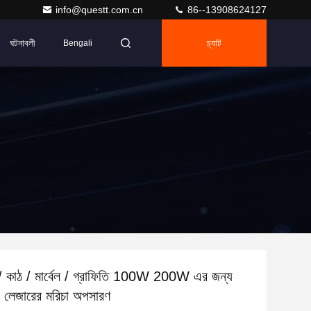
info@questt.com.cn
86--13908624127
ঘটনাবলী
চ্যাট
Bengali
ট / কাঠ / মার্বেল / গ্রাফিতি 100W 200W এর জন্য
়ার লেজারের মরিচা অপসারণ