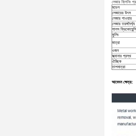
লেজার ক্লিনিং প্
মডেল
লেজারের উৎস
লেজার পাওয়ার
লেজার তরঙ্গদৈর্ঘ্য
পালস ফ্রিকোয়েন্স
কুলিং
মাত্রা
ওজন
স্ক্যানার প্রস্থ
ঐচ্ছিক
তাপমাত্রা
আবেদন ক্ষেত্র: