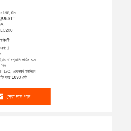
ন সিটি, চীন
ম: QUESTT
DA
A-LC200
শর্তাবলী
িমাণ: 1
e
্যান্ডার্ড রপ্তানি কাঠের বাক্স
 দিন
, L/C, ওয়েস্টার্ন ইউনিয়ন
প্রতি বছর 1890 সেট
সেরা দাম পান