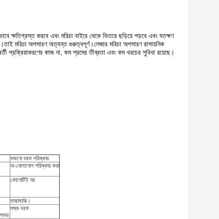
কভাবে ক্ষতিগ্রস্ত করবে এবং মরিচা বাইরে থেকে ভিতরে ছড়িয়ে পড়বে এবং যতক্ষণ
াকে।তাই মরিচা অপসারণ অত্যন্ত গুরুত্বপূর্ণ।লেজার মরিচা অপসারণ রাসায়নিক
রবর্তী প্রক্রিয়াকরণের কাজ না, কম শ্রমের তীব্রতা এবং কম খরচের সুবিধা রয়েছে।
শুকনো বরফ পরিষ্কার
অ-যোগাযোগ পরিষ্কার করা
কোনোটিই নয়
মাঝামাঝি।
শুষ্ক বরফ
 পাথর