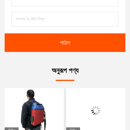
পাঠান
অনুরূপ পণ্য