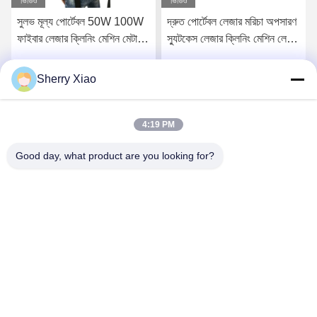
ভিডিও
ভিডিও
সুলভ মূল্য পোর্টেবল 50W 100W
দ্রুত পোর্টেবল লেজার মরিচা অপসারণ
ফাইবার লেজার ক্লিনিং মেশিন মেটাল
স্যুটকেস লেজার ক্লিনিং মেশিন লেজার
স্টোন কাঠের জন্য মরিচা রিমাল
ক্লিনার গরম বিক্রয়ের জন্য ভাল দাম
Sherry Xiao
সেরা দাম পান
সেরা দাম পান
4:19 PM
Good day, what product are you looking for?
Wuhan Questt ASIA Technology Co., Ltd.
info@questt.com.cn
86--13908624127
A7-101, Hangyu বিল্ডিং, Wuhan University Sci & Tech Park,
East Lake High-tech Dev. জোন, উহান, হুবেই, চীন