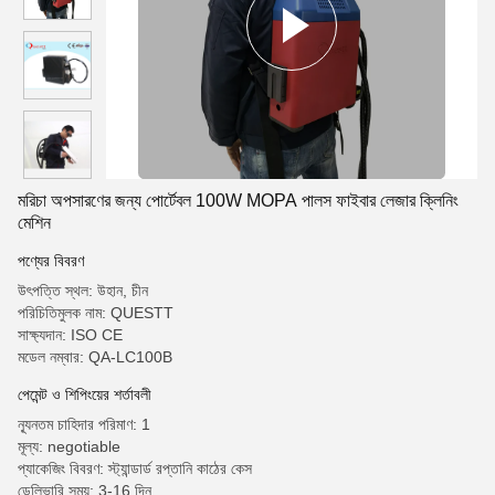
মরিচা অপসারণের জন্য পোর্টেবল 100W MOPA পালস ফাইবার লেজার ক্লিনিং
মেশিন
পণ্যের বিবরণ
উৎপত্তি স্থল: উহান, চীন
পরিচিতিমুলক নাম: QUESTT
সাক্ষ্যদান: ISO CE
মডেল নম্বার: QA-LC100B
পেমেন্ট ও শিপিংয়ের শর্তাবলী
ন্যূনতম চাহিদার পরিমাণ: 1
মূল্য: negotiable
প্যাকেজিং বিবরণ: স্ট্যান্ডার্ড রপ্তানি কাঠের কেস
ডেলিভারি সময়: 3-16 দিন