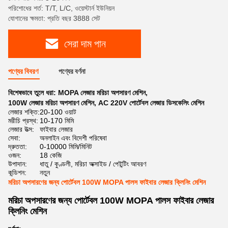
পরিশোধের শর্ত: T/T, L/C, ওয়েস্টার্ন ইউনিয়ন
যোগানের ক্ষমতা: প্রতি বছর 3888 সেট
সেরা দাম পান
পণ্যের বিবরণ
পণ্যের বর্ণনা
বিশেষভাবে তুলে ধরা:
MOPA লেজার মরিচা অপসারণ মেশিন
,
100W লেজার মরিচা অপসারণ মেশিন
,
AC 220V পোর্টেবল লেজার ডিসকেলিং মেশিন
লেজার শক্তি:
20-100 ওয়াট
মরীচি প্রস্থ:
10-170 মিমি
লেজার উত্স:
ফাইবার লেজার
সেবা:
অনলাইন এবং বিদেশী পরিষেবা
দ্রুততা:
0-10000 মিমি/মিনিট
ওজন:
18 কেজি
উপাদান:
ধাতু / কুণ্ডলী, মরিচা অক্সাইড / পেইন্টিং আবরণ
কন্ডিশন:
নতুন
মরিচা অপসারণের জন্য পোর্টেবল 100W MOPA পালস ফাইবার লেজার ক্লিনিং মেশিন
মরিচা অপসারণের জন্য পোর্টেবল 100W MOPA পালস ফাইবার লেজার
ক্লিনিং মেশিন