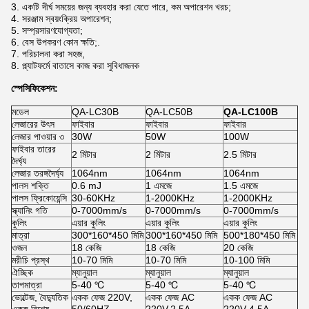
3. একটি দীর্ঘ সময়ের জন্য ব্যবহার করা যেতে পারে, কম অপারেশন খরচ;
4. সরঞ্জাম স্বয়ংক্রিয় অপারেশন;
5. সম্প্রসারণযোগ্যতা;
6. বেস উপকরণ কোন ক্ষতি;.
7. পরিচালনা করা সহজ,
8. প্ল্যাটফর্মে বাতাসে কাজ করা সুবিধাজনক
স্পেসিফিকেশন:
মডেল
QA-LC30B
QA-LC50B
QA-LC100B
লেজারের উৎস
ফাইবার
ফাইবার
ফাইবার
লেজার পাওয়ার ৩
30W
50W
100W
ফাইবার তারের
2 মিটার
2 মিটার
2.5 মিটার
দৈর্ঘ্য
লেজার তরঙ্গদৈর্ঘ্য
1064nm
1064nm
1064nm
পালস শক্তি
0.6 mJ
1 এমজে
1.5 এমজে
পালস ফ্রিকোয়েন্সি
30-60KHz
1-2000KHz
1-2000KHz
স্ক্যানিং গতি
0-7000mm/s
0-7000mm/s
0-7000mm/s
কুলিং
এয়ার কুলিং
এয়ার কুলিং
এয়ার কুলিং
মাত্রা
300*160*450 মিমি
300*160*450 মিমি
500*180*450 মিমি
ওজন
18 কেজি
18 কেজি
20 কেজি
মরীচি প্রস্থ
10-70 মিমি
10-70 মিমি
10-100 মিমি
ঐচ্ছিক
ম্যানুয়াল
ম্যানুয়াল
ম্যানুয়াল
তাপমাত্রা
5-40 ℃
5-40 ℃
5-40 ℃
ভোল্টেজ, বৈদ্যুতিক
একক ফেজ 220V,
একক ফেজ AC
একক ফেজ AC