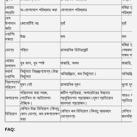
ধোয়ার
ঘষিয়া তুল
অ-যোগাযোগ পরিষ্কার করা
যোগাযোগ পরিষ্কার
পদ্ধতি
পরিষ্কার
বেস
উপাদান
কোনোটিই নয়
হ্যাঁ
হ্যাঁ
ক্ষতি
ওয়াশিং
উচ্চ
কম
কম
দক্ষতা
ঘষিয়া তুল
ভোগ্য
শক্তি
রাসায়নিক ডিটারজেন্ট
পেষকদন্ত, 
সক্ষম পাথর
ধোয়ার
খুব ভাল, খুব স্পষ্ট
মাঝারি, অসম
মাঝারি, অ
ফলাফল
যথার্থ
নির্ভুলতা নিয়ন্ত্রণযোগ্য।উচ্চ
অনিয়ন্ত্রিত, কম নির্ভুলতা।
অনিয়ন্ত্রি
ওয়াশিং
নির্ভুলতা
নিরাপত্তা/
দূষণ নেই
রাসায়নিক দূষণ
ধুলো দূষণ
পরিবেশ
পরিচালনা করা সহজ,
জটিল প্রক্রিয়া, অপারেটরের উচ্চতর
আরও সময়
অপারেশন
পোর্টেবল বা অটোমেশন
প্রযুক্তিগত প্রয়োজন।দূষণ প্রতিরোধ
প্রতিরোধ ব
ঐচ্ছিক।
ব্যবস্থা প্রয়োজন।
মেশিনে উচ্চ বিনিয়োগ।কিন্তু
মেশিনে কম বিনিয়োগ।কিন্তু ব্যয়বহুল
মেশিনে মাঝ
বিনিয়োগ
কোন ভোগ্য, কম রক্ষণাবেক্ষণ
ভোগ্যপণ্য
জনশক্তি 
খরচ
FAQ: