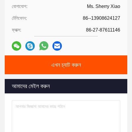
যোগাযোগ:
Ms. Sherry Xiao
টেলিফোন:
86--13908624127
ফ্যাক্স:
86-27-87611146
এখন চ্যাট করুন
আমাদের মেইল করুন