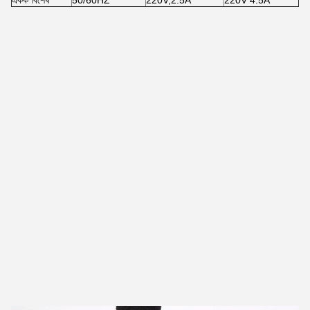
একক বিশেষ
50/60HZ
220V,2.5A
220V 4.5A