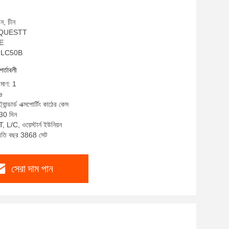
ন, চীন
ম: QUESTT
CE
A-LC50B
শর্তাবলী
িমাণ: 1
e
্যান্ডার্ড এক্সপোর্টিং কাঠের কেস
-30 দিন
, L/C, ওয়েস্টার্ন ইউনিয়ন
প্রতি বছর 3868 সেট
সেরা দাম পান