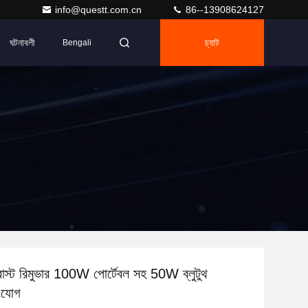
info@questt.com.cn
86--13908624127
ঘটনাবলী
চ্যাট
Bengali
াস্ট রিমুভার 100W পোর্টেবল সহ 50W ব্লুটুথ
সংযোগ