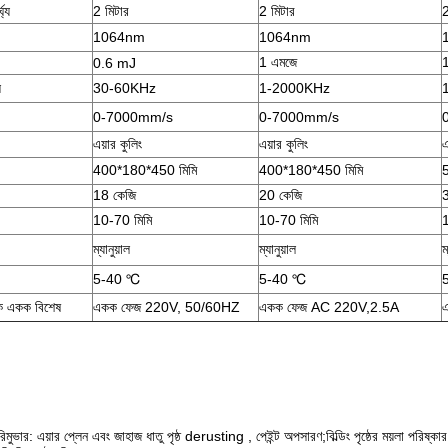
ঘ্য
2 মিটার
2 মিটার
2
1064nm
1064nm
1 এমজে
0.6 mJ
ি
30-60KHz
1-2000KHz
0-7000mm/s
0-7000mm/s
এয়ার কুলিং
এয়ার কুলিং
এ
400*180*450 মিমি
400*180*450 মিমি
18 কেজি
20 কেজি
10-70 মিমি
10-70 মিমি
ম্যানুয়াল
ম্যানুয়াল
ম
5-40 ℃
5-40 ℃
তিক একক বিশেষ
একক ফেজ 220V, 50/60HZ
একক ফেজ AC 220V,2.5A
িমুভার
: এয়ার প্লেন এবং জাহাজ ধাতু পৃষ্ঠ derusting , পেইন্ট অপসারণ;বিল্ডিং পৃষ্ঠের ময়লা পরিষ্কার