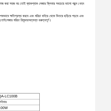
াসে কাজ করা সহজ নয়।তাই ব্যাকপ্যাক লেজার ক্লিনার সবচেয়ে ভালো পছন্দ।বহন
যাপকভাবে ক্ষতিগ্রস্থ করবে এবং মরিচা বাইরে থেকে ভিতরে ছড়িয়ে পড়বে এবং
ে।তাই
লেজার মরিচা রিমুভার
অত্যন্ত গুরুত্বপূর্ণ।
QA-LC100B
াইবার
100W