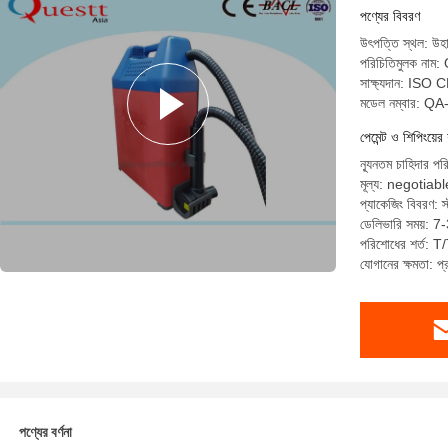
পণ্যের বিবরণ
উৎপত্তি স্থল: উহা
পরিচিতিমুলক না
সাক্ষ্যদান: ISO 
মডেল নম্বার: Q
পেমেন্ট ও শিপিংয়ের 
ন্যূনতম চাহিদার পর
মূল্য: negotiabl
প্যাকেজিং বিবরণ: স্ট
ডেলিভারি সময়: 7
পরিশোধের শর্ত: T/T
যোগানের ক্ষমতা: 
পণ্যের বর্ণনা