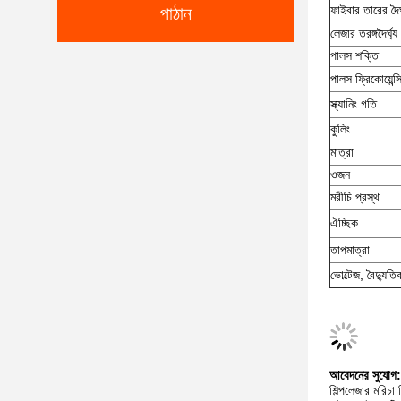
ফাইবার তারের দৈর্
পাঠান
লেজার তরঙ্গদৈর্ঘ্য
পালস শক্তি
পালস ফ্রিকোয়েন্স
স্ক্যানিং গতি
কুলিং
মাত্রা
ওজন
মরীচি প্রস্থ
ঐচ্ছিক
তাপমাত্রা
ভোল্টেজ, বৈদ্যু
আবেদনের সুযোগ:
শিল্প
লেজার মরিচা র