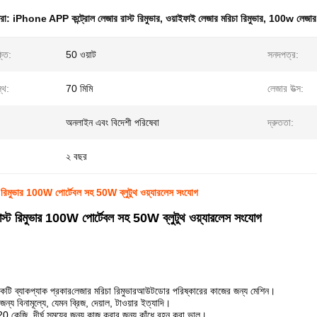
ধরা:
iPhone APP কন্ট্রোল লেজার রাস্ট রিমুভার
,
ওয়াইফাই লেজার মরিচা রিমুভার
,
100w লেজার 
্তি:
50 ওয়াট
সনদপত্র:
্থ:
70 মিমি
লেজার উত্স:
অনলাইন এবং বিদেশী পরিষেবা
দ্রুততা:
২ বছর
 রিমুভার 100W পোর্টেবল সহ 50W ব্লুটুথ ওয়্যারলেস সংযোগ
স্ট রিমুভার 100W পোর্টেবল সহ 50W ব্লুটুথ ওয়্যারলেস সংযোগ
 ব্যাকপ্যাক প্রকার
লেজার মরিচা রিমুভার
আউটডোর পরিষ্কারের কাজের জন্য মেশিন।
ন্য বিনামূল্যে, যেমন ব্রিজ, দেয়াল, টাওয়ার ইত্যাদি।
0 কেজি, দীর্ঘ সময়ের জন্য কাজ করার জন্য কাঁধে বহন করা ভাল।