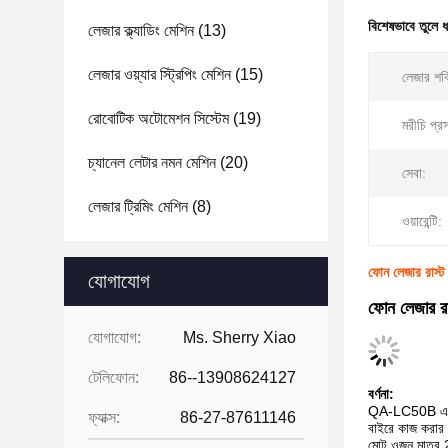
বিশেষভাবে তুলে 
লেজার ক্ল্যাডিং মেশিন
(13)
লেজার ওয়্যার স্ট্রিপিং মেশিন
(15)
লেজার শক
রোবোটিক অটোমেশন সিস্টেম
(19)
মরীচি প্রস
চ্যানেল লেটার নমন মেশিন
(20)
সেবা:
লেজার ট্রিমিং মেশিন
(8)
ওয়ারেন্টি:
ফোন লেজার রাস্ট
যোগাযোগ
ফোন লেজার রা
যোগাযোগ:
Ms. Sherry Xiao
টেলিফোন:
86--13908624127
বর্ণনা:
QA-LC50B একটি
ফ্যাক্স:
86-27-87611146
বাইরে কাজ করার জ
মোট ওজন মাত্র 2