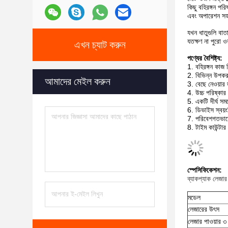
কিছু বহিরঙ্গন পর
এবং অপারেশন স
যখন ধাতুগুলি বাত
যতক্ষণ না পুরো ও
এখন চ্যাট করুন
পণ্যের বৈশিষ্ট্য:
1. বহিরঙ্গন কাজ ব
2. বিভিন্ন উপকর
আমাদের মেইল করুন
3. বেছে নেওয়ার 
4. উচ্চ পরিষ্কার ন
5. একটি দীর্ঘ সম
6. ডিভাইস স্বয়
7. পরিবেশগতভাবে 
8. টাইম কাউন্টার
স্পেসিফিকেশন:
ব্যাকপ্যাক লেজ
মডেল
লেজারের উৎস
লেজার পাওয়ার ৩