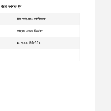
মরিচা অপসারণ টুল
সিই আইএসও সার্টিফিকেট
ফাইবার লেজার ডিভাইস
0-7000 মিমি/মিনিট