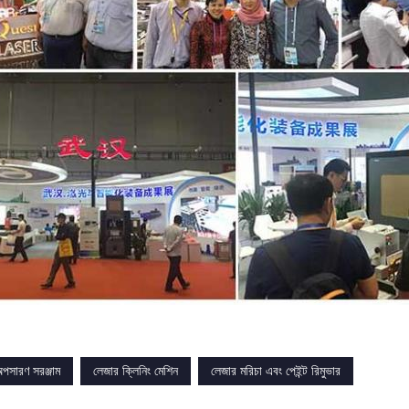
পসারণ সরঞ্জাম
লেজার ক্লিনিং মেশিন
লেজার মরিচা এবং পেইন্ট রিমুভার