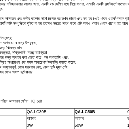
িষ্কার পরিচ্ছন্নতার কাজের জন্য, একটি বড় মেশিন সঙ্গে নিয়ে যাওয়া, এমনকি একটি প্ল্যাটফর্মে বাত
হজ.
াসে অক্সিজেন এবং জলীয় বাষ্পের সাথে মিলিত হয় তখন জারণ এবং ক্ষয় হয়।এটি ধাতব ওয়ার্কপিসকে ব্
য়ার্কপিসটি সম্পূর্ণরূপে দূষিত না হয় ততক্ষণ সময়ের সাথে সাথে এটি আরও খারাপ থেকে খারাপ হয়ে যাব
িনামূল্যে;
ণ অপসারণের জন্য উপযুক্ত;
জন্য বিভিন্ন ভাষা;
ির্ভুলতা, শক্তিশালী নিয়ন্ত্রণযোগ্যতা
য়ের জন্য ব্যবহার করা যেতে পারে, কম অপারেটিং খরচ;
ংক্রিয় অপারেশন এবং সহজ অপারেশন উপলব্ধি করতে পারেন;
বন্ধুত্বপূর্ণ, কোন সরবরাহ নেই, কোন দুটি দূষণ নেই
 সহ ফোন অ্যাপ কন্ট্রোলার
ার মরিচা অপসারণ মেশিন HQ.pdf
QA-LC30B
QA-LC50B
ফাইবার
ফাইবার
ফ
0W
50W