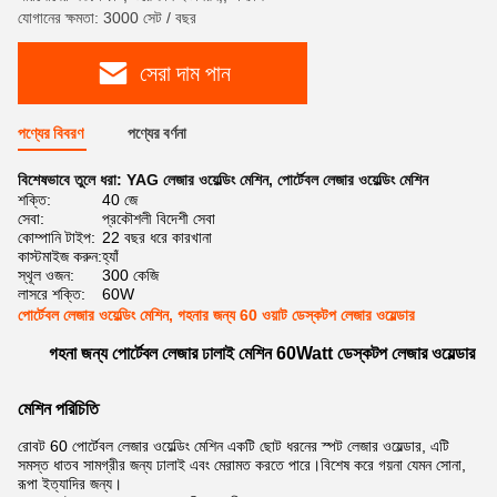
যোগানের ক্ষমতা: 3000 সেট / বছর
সেরা দাম পান
পণ্যের বিবরণ
পণ্যের বর্ণনা
বিশেষভাবে তুলে ধরা:
YAG লেজার ওয়েল্ডিং মেশিন
,
পোর্টেবল লেজার ওয়েল্ডিং মেশিন
শক্তি:
40 জে
সেবা:
প্রকৌশলী বিদেশী সেবা
কোম্পানি টাইপ:
22 বছর ধরে কারখানা
কাস্টমাইজ করুন:
হ্যাঁ
স্থূল ওজন:
300 কেজি
লাসরে শক্তি:
60W
পোর্টেবল লেজার ওয়েল্ডিং মেশিন, গহনার জন্য 60 ওয়াট ডেস্কটপ লেজার ওয়েল্ডার
গহনা জন্য পোর্টেবল লেজার ঢালাই মেশিন 60Watt ডেস্কটপ লেজার ওয়েল্ডার
মেশিন পরিচিতি
রোবট 60 পোর্টেবল লেজার ওয়েল্ডিং মেশিন একটি ছোট ধরনের স্পট লেজার ওয়েল্ডার, এটি
সমস্ত ধাতব সামগ্রীর জন্য ঢালাই এবং মেরামত করতে পারে।বিশেষ করে গয়না যেমন সোনা,
রূপা ইত্যাদির জন্য।