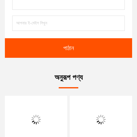
পাঠান
অনুরূপ পণ্য