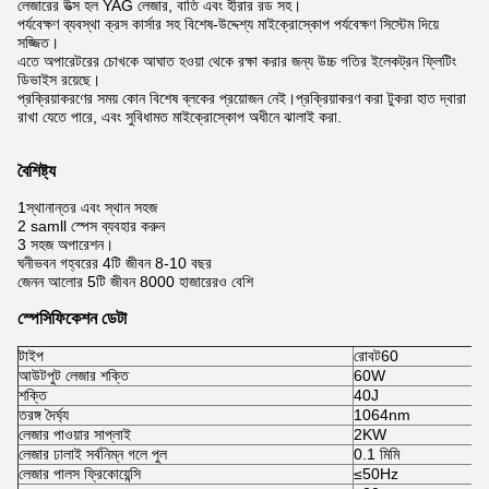
লেজারের উত্স হল YAG লেজার, বাতি এবং হীরার রড সহ।
পর্যবেক্ষণ ব্যবস্থা ক্রস কার্সার সহ বিশেষ-উদ্দেশ্য মাইক্রোস্কোপ পর্যবেক্ষণ সিস্টেম দিয়ে
সজ্জিত।
এতে অপারেটরের চোখকে আঘাত হওয়া থেকে রক্ষা করার জন্য উচ্চ গতির ইলেকট্রন ফ্লিটিং
ডিভাইস রয়েছে।
প্রক্রিয়াকরণের সময় কোন বিশেষ ব্লকের প্রয়োজন নেই।প্রক্রিয়াকরণ করা টুকরা হাত দ্বারা
রাখা যেতে পারে, এবং সুবিধামত মাইক্রোস্কোপ অধীনে ঝালাই করা.
বৈশিষ্ট্য
1
স্থানান্তর এবং স্থান সহজ
2 samll স্পেস ব্যবহার করুন
3 সহজ অপারেশন।
ঘনীভবন গহ্বরের 4টি জীবন 8-10 বছর
জেনন আলোর 5টি জীবন 8000 হাজারেরও বেশি
স্পেসিফিকেশন ডেটা
টাইপ
রোবট60
আউটপুট লেজার শক্তি
60W
শক্তি
40J
তরঙ্গ দৈর্ঘ্য
1064nm
লেজার পাওয়ার সাপ্লাই
2KW
লেজার ঢালাই সর্বনিম্ন গলে পুল
0.1 মিমি
লেজার পালস ফ্রিকোয়েন্সি
≤50Hz