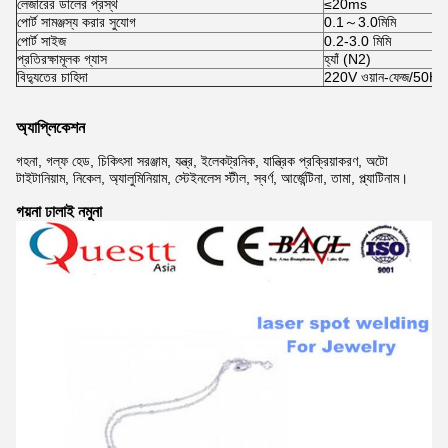
লেজারের ডালের প্রস্থ
≤20ms
পোর্ট সামঞ্জস্য করার সুযোগ
0.1～3.0মিমি
পোর্ট সাইজ
0.2-3.0 মিমি
প্রতিরক্ষামূলক গ্যাস
হ্যাঁ (N2)
বিদ্যুতের চাহিদা
220V ওয়ান-ফেজ/50H
অ্যাপ্লিকেশন
গহনা, গল্ফ হেড, চিকিৎসা সরঞ্জাম, যন্ত্র, ইলেকট্রনিক, যান্ত্রিক প্রক্রিয়াকরণ, অটো
টাইটানিয়াম, নিকেল, অ্যালুমিনিয়াম, স্টেইনলেস স্টীল, স্বর্ণ, আর্জেন্টিনা, তামা, প্ল্যাটিনাম।
গয়না ঢালাই নমুনা