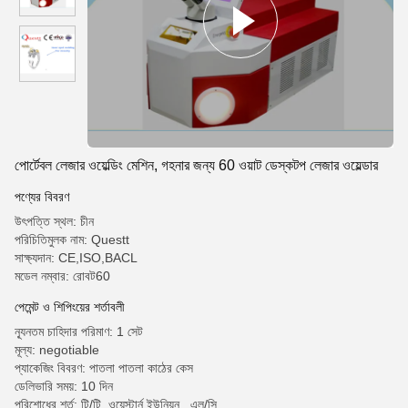
পোর্টেবল লেজার ওয়েল্ডিং মেশিন, গহনার জন্য 60 ওয়াট ডেস্কটপ লেজার ওয়েল্ডার
পণ্যের বিবরণ
উৎপত্তি স্থল: চীন
পরিচিতিমুলক নাম: Questt
সাক্ষ্যদান: CE,ISO,BACL
মডেল নম্বার: রোবট60
পেমেন্ট ও শিপিংয়ের শর্তাবলী
ন্যূনতম চাহিদার পরিমাণ: 1 সেট
মূল্য: negotiable
প্যাকেজিং বিবরণ: পাতলা পাতলা কাঠের কেস
ডেলিভারি সময়: 10 দিন
পরিশোধের শর্ত: টি/টি, ওয়েস্টার্ন ইউনিয়ন,, এল/সি