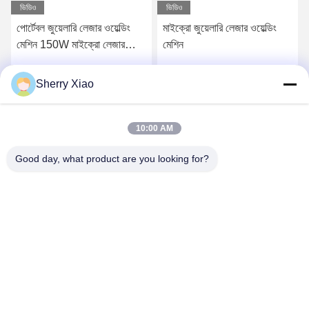
ভিডিও
ভিডিও
পোর্টেবল জুয়েলারি লেজার ওয়েল্ডিং
মাইক্রো জুয়েলারি লেজার ওয়েল্ডিং
মেশিন 150W মাইক্রো লেজার
মেশিন
সোল্ডারিং মেশিন
Sherry Xiao
সেরা দাম পান
সেরা দাম পান
10:00 AM
Good day, what product are you looking for?
Wuhan Questt ASIA Technology Co., Ltd.
info@questt.com.cn
86--13908624127
A7-101, Hangyu বিল্ডিং, Wuhan University Sci & Tech Park,
East Lake High-tech Dev. জোন, উহান, হুবেই, চীন