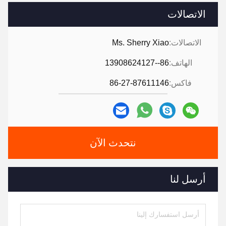
الاتصالات
الاتصالات:
Ms. Sherry Xiao
الهاتف:
86--13908624127
فاكس:
86-27-87611146
نتحدث الآن
أرسل لنا