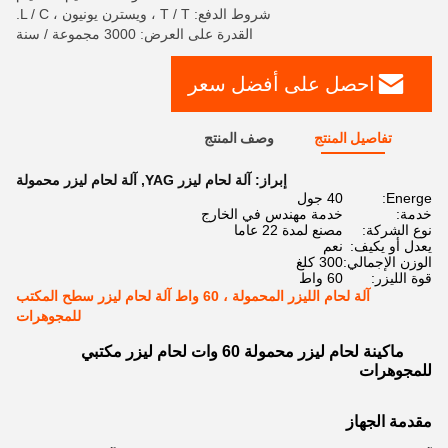
شروط الدفع: T / T ، ويسترن يونيون ، L / C.
القدرة على العرض: 3000 مجموعة / سنة
احصل على أفضل سعر
تفاصيل المنتج
وصف المنتج
إبراز:
آلة لحام ليزر YAG
,
آلة لحام ليزر محمولة
Energe:
40 جول
خدمة:
خدمة مهندس في الخارج
نوع الشركة:
مصنع لمدة 22 عاما
يعدل أو يكيف:
نعم
الوزن الإجمالي:
300 كلغ
قوة الليزر:
60 واط
آلة لحام الليزر المحمولة ، 60 واط آلة لحام ليزر سطح المكتب
للمجوهرات
ماكينة لحام ليزر محمولة 60 وات لحام ليزر مكتبي
للمجوهرات
مقدمة الجهاز