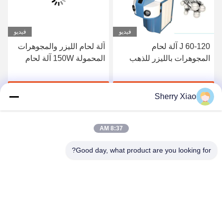
و
فيديو
فيديو
آلة لحام الليزر والمجوهرات
آلة لحام الليزر والمجوهرات
المحمولة 150W آلة لحام
الصغيرة
الليزر الصغيرة
احصل على أفضل سعر
احصل على أفضل سعر
Sherry Xiao
8:37 AM
Good day, what product are you looking for?
Wuhan Questt ASIA Technology Co., Ltd.
info@questt.com.cn
86--13908624127