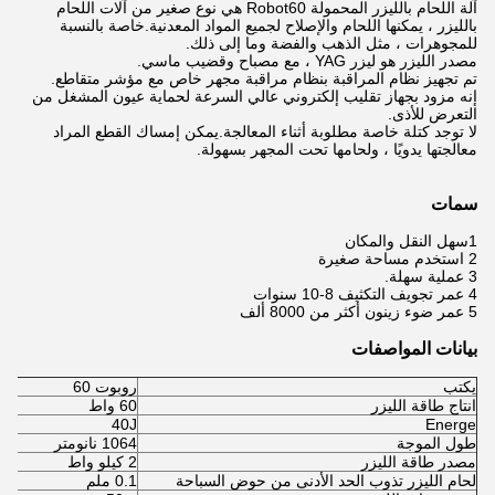
آلة اللحام بالليزر المحمولة Robot60 هي نوع صغير من آلات اللحام
بالليزر ، يمكنها اللحام والإصلاح لجميع المواد المعدنية.خاصة بالنسبة
للمجوهرات ، مثل الذهب والفضة وما إلى ذلك.
مصدر الليزر هو ليزر YAG ، مع مصباح وقضيب ماسي.
تم تجهيز نظام المراقبة بنظام مراقبة مجهر خاص مع مؤشر متقاطع.
إنه مزود بجهاز تقليب إلكتروني عالي السرعة لحماية عيون المشغل من
التعرض للأذى.
لا توجد كتلة خاصة مطلوبة أثناء المعالجة.يمكن إمساك القطع المراد
معالجتها يدويًا ، ولحامها تحت المجهر بسهولة.
سمات
1
سهل النقل والمكان
2 استخدم مساحة صغيرة
3 عملية سهلة.
4 عمر تجويف التكثيف 8-10 سنوات
5 عمر ضوء زينون أكثر من 8000 ألف
بيانات المواصفات
يكتب
روبوت 60
انتاج طاقة الليزر
60 واط
40J
Energe
طول الموجة
1064 نانومتر
مصدر طاقة الليزر
2 كيلو واط
لحام الليزر تذوب الحد الأدنى من حوض السباحة
0.1 ملم